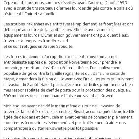
Cependant, nous nous sommes réveillés avant l’aube du 2 août 1990
avec le bruit de tirs soutenus d’armes lourdes dirigés contre le palais où
résidaient l’Émir et sa famille.
Les troupes irakiennes avaient traversé rapidement les frontières et ont
débarqué au centre de la capitale koweïtienne avec armes et
équipements lourds. L’Émir et son gouvernement ont pu, quant à eux,
traverser à temps les frontières sud
et se sont réfugiés en Arabie Saoudite.
Les forces irakiennes d’occupation pensaient trouver un accueil
enthousiaste auprès de l’opposition koweïtienne pour prendre le
pouvoir, permettant ainsi d’accréditer la thèse d’un soulèvement
populaire dirigé contre la famille régnante et qui, dans une seconde
étape, demandera la fusion du Koweït avec l’Irak. Les jours qui suivirent
l’invasion du 2 août étaient particulièrement difficiles pour mener à bien
mes responsabilités de chef de poste pour la protection des quelque 2
500 membres de la communauté tunisienne vivant au Koweït.
Mon épouse ayant décidé le matin même du jour de l’invasion de
traverser la frontière et de se rendre à Riyad, accompagnée de notre fille
âgée de deux ans et demi, cela m’avait permis de consacrer pleinement
mon temps à couvrir les évènements et particulièrement à aider nos
compatriotes à quitter le Koweït le plus tôt possible.
Il convient de rendre hommage aux ingénieurs et techniciens, aux