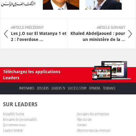
ARTICLE PRÉCÉDENT
ARTICLE SUIVANT
Les J.O sur El Watanya 1 et
Khaled Abdeljaoued : pour
2 : l'overdose ...
un ministère de la ...
Téléchargez les applications
Leaders
PARTENAIRES
DOSSIERS
LEADERS TV
SUCCESS STORY
OPINIONS
TENDANCE
SUR LEADERS
Actualités Tunisie
Annuaire des entreprises
Annuaire de personnalités
Plan du site
Qui sommes nous
Contact
Leaders Mobile
Abonnez-vous au mensuel