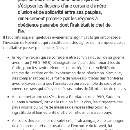
s’éclipser les illusions d’une certaine chimère
d’union et de solidarité entre ses peuples,
curieusement promise par les régimes à
obédience panarabe dont l’Irak était le chef de
file.
Il faudrait rappeler quelques évènements significatifs qui ont précédé
l’invasion du Koweït et qui constituaient des signes non trompeurs de ce
qui allait se passer par la suite, à savoir:
le régime irakien qui se considère être sorti vainqueur de sa guerre
avec l’Iran (1980-1988) et exigeait de la part des monarchies du
Golfe, pour les avoir défendues et protégées des velléités du
régime de Téhéran et de l’exportation de sa révolution islamique,
des compensations sous forme de nouveaux tracés des frontières
avec le Koweït ainsi que l’annulation pure et simple de ses dettes
envers ce pays qui s’élevaient à pas moins de 26 milliards de dollars.
Au sommet arabe qui s’est tenu à Bagdad en mai 1990, Saddam
Hussein a menacé, lors de la réunion à huis clos, les dirigeants des
pays voisins du Golfe de mesures de représailles pour leur
ingratitude et leur volonté d’affaiblir et de nuire à son pays.
Au cours des semaines qui suivirent, l’Irak a engagé une campagne
de dénigrement et d’accusations à l’encontre du Koweït, lui