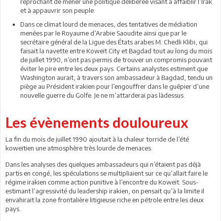
reprochant de mener une politique délibérée visant à affaiblir l’Irak
et à appauvrir son peuple.
Dans ce climat lourd de menaces, des tentatives de médiation
menées par le Royaume d’Arabie Saoudite ainsi que par le
secrétaire général de la Ligue des États arabes M. Chedli Klibi, qui
faisait la navette entre Koweït City et Bagdad tout au long du mois
de juillet 1990, n’ont pas permis de trouver un compromis pouvant
éviter le pire entre les deux pays. Certains analystes estiment que
Washington aurait, à travers son ambassadeur à Bagdad, tendu un
piège au Président irakien pour l’engouffrer dans le guêpier d’une
nouvelle guerre du Golfe. Je ne m’attarderai pas làdessus.
Les évènements douloureux
La fin du mois de juillet 1990 ajoutait à la chaleur torride de l’été
koweïtien une atmosphère très lourde de menaces.
Dans les analyses des quelques ambassadeurs qui n’étaient pas déjà
partis en congé, les spéculations se multipliaient sur ce qu’allait faire le
régime irakien comme action punitive à l’encontre du Koweït. Sous-
estimant l’agressivité du leadership irakien, on pensait qu’à la limite il
envahirait la zone frontalière litigieuse riche en pétrole entre les deux
pays.