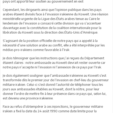
pays ont apporté leur soutien au gouvernement en exil.
Cependant, les dirigeants ainsi que l’opinion publique dans les pays
arabes étaient divisés face à l’invasion irakienne du Koweït. Une réunion
ministérielle urgente de la Ligue des États arabes tenue au Caire le
lendemain de l’invasion a consacré cette division qui va s’accentuer
davantage avec la constitution de la coalition internationale pour la
libération du Koweït sous la direction des États-Unis d’Amérique.
S’agissant de la position officielle de notre pays qui a appelé à la
nécessité d’une solution arabe au conflit, elle a été interprétée par les
médias pro-irakiens comme favorable à l’Irak.
Je dois témoigner que les instructions que j’ai reçues du Département
étaient claires : notre ambassade au Koweït devrait rester ouverte car
notre pays n’accepte ni l’invasion ni l’annexion de ce pays par l’Irak.
Je dois également souligner que l’ambassade irakienne au Koweït s’est
transformée dès le premier jour de l’invasion en chef-lieu du gouverneur
militaire irakien. Celui-ci s’est donné l’autorité de téléphoner tous les
jours aux ambassades établies au Koweït, dont la nôtre, pour leur
donner l’ordre de mettre fin à leur présence dans ce pays qui, selon lui,
est devenu une province irakienne.
Face au refus d’obtempérer à ces injonctions, le gouverneur militaire
irakien a fixé la date du 24 août 1990 comme date limite pour la