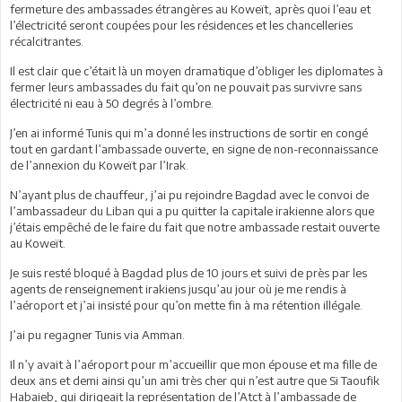
fermeture des ambassades étrangères au Koweït, après quoi l’eau et
l’électricité seront coupées pour les résidences et les chancelleries
récalcitrantes.
Il est clair que c’était là un moyen dramatique d’obliger les diplomates à
fermer leurs ambassades du fait qu’on ne pouvait pas survivre sans
électricité ni eau à 50 degrés à l’ombre.
J’en ai informé Tunis qui m’a donné les instructions de sortir en congé
tout en gardant l’ambassade ouverte, en signe de non-reconnaissance
de l’annexion du Koweït par l’Irak.
N’ayant plus de chauffeur, j’ai pu rejoindre Bagdad avec le convoi de
l’ambassadeur du Liban qui a pu quitter la capitale irakienne alors que
j’étais empêché de le faire du fait que notre ambassade restait ouverte
au Koweït.
Je suis resté bloqué à Bagdad plus de 10 jours et suivi de près par les
agents de renseignement irakiens jusqu’au jour où je me rendis à
l’aéroport et j’ai insisté pour qu’on mette fin à ma rétention illégale.
J’ai pu regagner Tunis via Amman.
Il n’y avait à l’aéroport pour m’accueillir que mon épouse et ma fille de
deux ans et demi ainsi qu’un ami très cher qui n’est autre que Si Taoufik
Habaieb, qui dirigeait la représentation de l’Atct à l’ambassade de