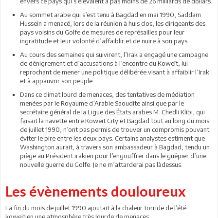
envers ce pays qui s’élevaient à pas moins de 26 milliards de dollars.
Au sommet arabe qui s’est tenu à Bagdad en mai 1990, Saddam
Hussein a menacé, lors de la réunion à huis clos, les dirigeants des
pays voisins du Golfe de mesures de représailles pour leur
ingratitude et leur volonté d’affaiblir et de nuire à son pays.
Au cours des semaines qui suivirent, l’Irak a engagé une campagne
de dénigrement et d’accusations à l’encontre du Koweït, lui
reprochant de mener une politique délibérée visant à affaiblir l’Irak
et à appauvrir son peuple.
Dans ce climat lourd de menaces, des tentatives de médiation
menées par le Royaume d’Arabie Saoudite ainsi que par le
secrétaire général de la Ligue des États arabes M. Chedli Klibi, qui
faisait la navette entre Koweït City et Bagdad tout au long du mois
de juillet 1990, n’ont pas permis de trouver un compromis pouvant
éviter le pire entre les deux pays. Certains analystes estiment que
Washington aurait, à travers son ambassadeur à Bagdad, tendu un
piège au Président irakien pour l’engouffrer dans le guêpier d’une
nouvelle guerre du Golfe. Je ne m’attarderai pas làdessus.
Les évènements douloureux
La fin du mois de juillet 1990 ajoutait à la chaleur torride de l’été
koweïtien une atmosphère très lourde de menaces.