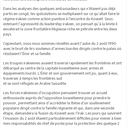
Dans les analyses des quelques ambassadeurs qui n’étaient pas déjà
partis en congé, les spéculations se multipliaient sur ce qu’allait faire le
régime irakien comme action punitive à l’encontre du Koweït. Sous-
estimant l’agressivité du leadership irakien, on pensait qu’à la limite il
envahirait la zone frontalière litigieuse riche en pétrole entre les deux
pays.
Cependant, nous nous sommes réveillés avant l’aube du 2 août 1990
avec le bruit de tirs soutenus d’armes lourdes dirigés contre le palais où
résidaient l’Émir et sa famille.
Les troupes irakiennes avaient traversé rapidement les frontières et ont
débarqué au centre de la capitale koweïtienne avec armes et
équipements lourds. L’Émir et son gouvernement ont pu, quant à eux,
traverser à temps les frontières sud
et se sont réfugiés en Arabie Saoudite.
Les forces irakiennes d’occupation pensaient trouver un accueil
enthousiaste auprès de l’opposition koweïtienne pour prendre le
pouvoir, permettant ainsi d’accréditer la thèse d’un soulèvement
populaire dirigé contre la famille régnante et qui, dans une seconde
étape, demandera la fusion du Koweït avec l’Irak. Les jours qui suivirent
l’invasion du 2 août étaient particulièrement difficiles pour mener à bien
mes responsabilités de chef de poste pour la protection des quelque 2