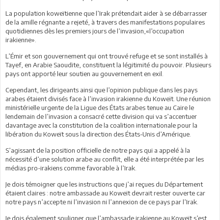
La population koweïtienne que l’Irak prétendait aider à se débarrasser
de la amille régnante a rejeté, à travers des manifestations populaires
quotidiennes dès les premiers jours de l’invasion,«l’occupation
irakienne».
L’Émir et son gouvernement qui ont trouvé refuge et se sont installés à
Tayef, en Arabie Saoudite, constituent la légitimité du pouvoir. Plusieurs
pays ont apporté leur soutien au gouvernement en exil.
Cependant, les dirigeants ainsi que l’opinion publique dans les pays
arabes étaient divisés face à l’invasion irakienne du Koweït. Une réunion
ministérielle urgente de la Ligue des États arabes tenue au Caire le
lendemain de l’invasion a consacré cette division qui va s’accentuer
davantage avec la constitution de la coalition internationale pour la
libération du Koweït sous la direction des États-Unis d’Amérique.
S’agissant de la position officielle de notre pays qui a appelé à la
nécessité d’une solution arabe au conflit, elle a été interprétée par les
médias pro-irakiens comme favorable à l’Irak.
Je dois témoigner que les instructions que j’ai reçues du Département
étaient claires : notre ambassade au Koweït devrait rester ouverte car
notre pays n’accepte ni l’invasion ni l’annexion de ce pays par l’Irak.
Je dois également souligner que l’ambassade irakienne au Koweït s’est