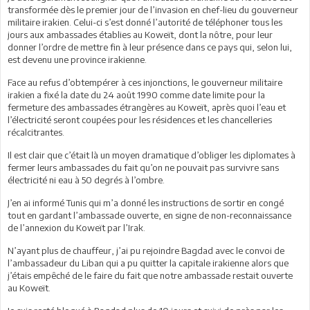
transformée dès le premier jour de l’invasion en chef-lieu du gouverneur
militaire irakien. Celui-ci s’est donné l’autorité de téléphoner tous les
jours aux ambassades établies au Koweït, dont la nôtre, pour leur
donner l’ordre de mettre fin à leur présence dans ce pays qui, selon lui,
est devenu une province irakienne.
Face au refus d’obtempérer à ces injonctions, le gouverneur militaire
irakien a fixé la date du 24 août 1990 comme date limite pour la
fermeture des ambassades étrangères au Koweït, après quoi l’eau et
l’électricité seront coupées pour les résidences et les chancelleries
récalcitrantes.
Il est clair que c’était là un moyen dramatique d’obliger les diplomates à
fermer leurs ambassades du fait qu’on ne pouvait pas survivre sans
électricité ni eau à 50 degrés à l’ombre.
J’en ai informé Tunis qui m’a donné les instructions de sortir en congé
tout en gardant l’ambassade ouverte, en signe de non-reconnaissance
de l’annexion du Koweït par l’Irak.
N’ayant plus de chauffeur, j’ai pu rejoindre Bagdad avec le convoi de
l’ambassadeur du Liban qui a pu quitter la capitale irakienne alors que
j’étais empêché de le faire du fait que notre ambassade restait ouverte
au Koweït.