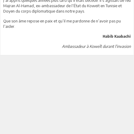
J’ai appris quelques années plus tard qu’il était décédé. Il s’agissait de feu
Majran Al-Hamad, ex-ambassadeur de l’État du Koweït en Tunisie et
Doyen du corps diplomatique dans notre pays.
Que son âme repose en paix et qu’il me pardonne de n’avoir pas pu
l’aider.
Habib Kaabachi
Ambassadeur à KoweÏt durant l'invasion