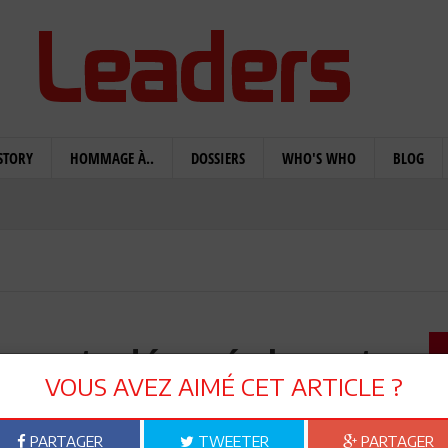
STORY
HOMMAGE À..
DOSSIERS
WHO'S WHO
BLOG
ens ont «dégagé» la caste
VOUS AVEZ AIMÉ CET ARTICLE ?
 de leur pays
PARTAGER
TWEETER
PARTAGER