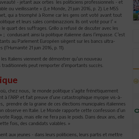
uveauté - jetant aux orties les politiciens professionnels - et
ble ou vieillissante » (Le Monde, 21 juin 2016, p. 2). Le M5S
ernet, qui a triomphé à Rome car les gens ont voté avant tout
olitique et leurs sales combinazzioni. Ils ont voté pour l’ «
 le quart des suffrages. Grillo a refusé de discuter avec les
» ; conduisant ainsi la politique italienne dans l’impasse. C’est
ntants au Parlement Européen siègent sur les bancs ultra-
l’Humanité 21 juin 2016, p. 11).
 les Italiens viennent de démontrer qu’un nouveau
traditionnels peut remporter d’importants succès.
tique
e où, chez nous, le monde politique s’agite frénétiquement
t à l’ARP et fait preuve d’une catastrophique myopie vis-à-
s, prendre de la graine de ces élections municipales italiennes
u’on observe en Italie. Le Monde rapporte cette confession d’un
vote Raggi, mais elle ne fera pas le poids. Dans deux ans, elle
ette fois, des candidats valables. »
t aux jeunes - dans leurs politiciens, leurs partis et mettre