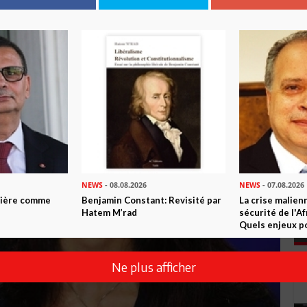
NEWS
- 08.08.2026
NEWS
- 07.08.2026
ntière comme
Benjamin Constant: Revisité par
La crise malien
Hatem M’rad
sécurité de l'A
Quels enjeux po
Ne plus afficher