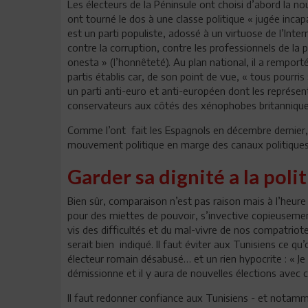
Les électeurs de la Péninsule ont choisi d’abord la no
ont tourné le dos à une classe politique « jugée incapa
est un parti populiste, adossé à un virtuose de l’Int
contre la corruption, contre les professionnels de la p
onesta » (l’honnêteté). Au plan national, il a remporté
partis établis car, de son point de vue, « tous pourris 
un parti anti-euro et anti-européen dont les représe
conservateurs aux côtés des xénophobes britanniques (
Comme l’ont fait les Espagnols en décembre dernier,
mouvement politique en marge des canaux politiques 
Garder sa dignité a la poli
Bien sûr, comparaison n’est pas raison mais à l’heur
pour des miettes de pouvoir, s’invective copieusemen
vis des difficultés et du mal-vivre de nos compatriote
serait bien indiqué. Il faut éviter aux Tunisiens ce q
électeur romain désabusé… et un rien hypocrite : « Je 
démissionne et il y aura de nouvelles élections avec c
Il faut redonner confiance aux Tunisiens - et notammen