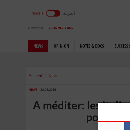
العربية
Français
Newsletter
ABONNEZ-VOUS
NEWS
OPINION
NOTES & DOCS
SUCCESS 
Accueil
News
NEWS
- 22.06.2016
A méditer: les itali
politique