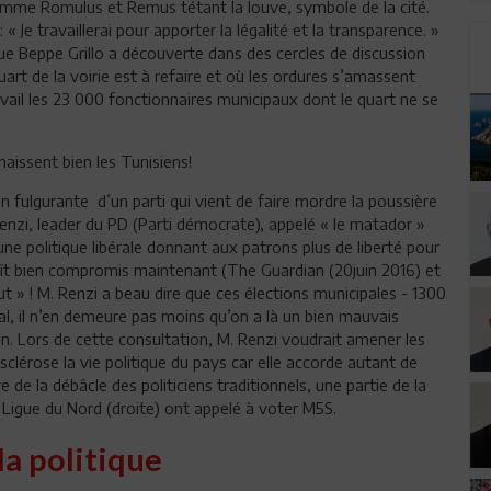
comme Romulus et Remus tétant la louve, symbole de la cité.
Je travaillerai pour apporter la légalité et la transparence. »
ue Beppe Grillo a découverte dans des cercles de discussion
quart de la voirie est à refaire et où les ordures s’amassent
ravail les 23 000 fonctionnaires municipaux dont le quart ne se
issent bien les Tunisiens!
fulgurante d’un parti qui vient de faire mordre la poussière
nzi, leader du PD (Parti démocrate), appelé « le matador »
ne politique libérale donnant aux patrons plus de liberté pour
raît bien compromis maintenant (The Guardian (20juin 2016) et
t » ! M. Renzi a beau dire que ces élections municipales - 1300
l, il n’en demeure pas moins qu’on a là un bien mauvais
. Lors de cette consultation, M. Renzi voudrait amener les
 sclérose la vie politique du pays car elle accorde autant de
de la débâcle des politiciens traditionnels, une partie de la
a Ligue du Nord (droite) ont appelé à voter M5S.
la politique