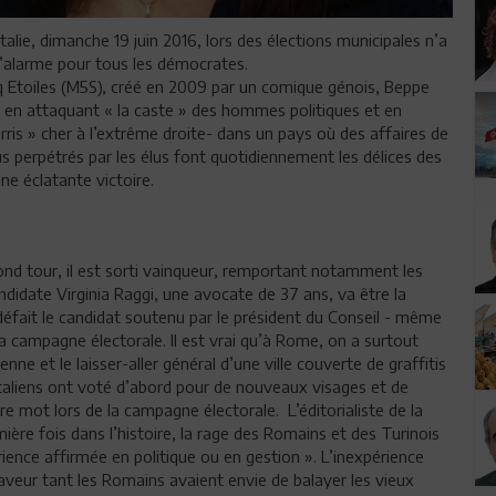
talie, dimanche 19 juin 2016, lors des élections municipales n’a
 d’alarme pour tous les démocrates.
q Etoiles (M5S), créé en 2009 par un comique génois, Beppe
tre en attaquant « la caste » des hommes politiques et en
ris » cher à l’extrême droite- dans un pays où des affaires de
s perpétrés par les élus font quotidiennement les délices des
ne éclatante victoire.
cond tour, il est sorti vainqueur, remportant notamment les
didate Virginia Raggi, une avocate de 37 ans, va être la
 défait le candidat soutenu par le président du Conseil - même
 campagne électorale. Il est vrai qu’à Rome, on a surtout
enne et le laisser-aller général d’une ville couverte de graffitis
Italiens ont voté d’abord pour de nouveaux visages et de
tre mot lors de la campagne électorale. L’éditorialiste de la
ière fois dans l’histoire, la rage des Romains et des Turinois
ience affirmée en politique ou en gestion ». L’inexpérience
veur tant les Romains avaient envie de balayer les vieux