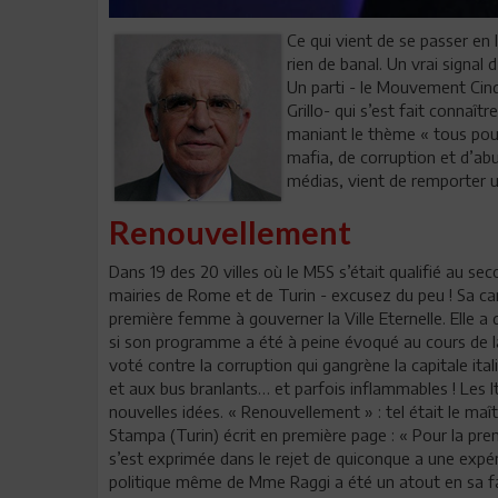
Ce qui vient de se passer en I
rien de banal. Un vrai signal
Un parti - le Mouvement Cin
Grillo- qui s’est fait connaî
maniant le thème « tous pour
mafia, de corruption et d’abu
médias, vient de remporter u
Renouvellement
Dans 19 des 20 villes où le M5S s’était qualifié au se
mairies de Rome et de Turin - excusez du peu ! Sa can
première femme à gouverner la Ville Eternelle. Elle a
si son programme a été à peine évoqué au cours de la
voté contre la corruption qui gangrène la capitale itali
et aux bus branlants… et parfois inflammables ! Les 
nouvelles idées. « Renouvellement » : tel était le maî
Stampa (Turin) écrit en première page : « Pour la prem
s’est exprimée dans le rejet de quiconque a une expér
politique même de Mme Raggi a été un atout en sa fa