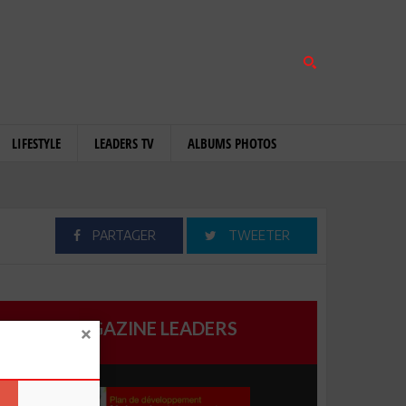
LIFESTYLE
LEADERS TV
ALBUMS PHOTOS
PARTAGER
TWEETER
MAGAZINE LEADERS