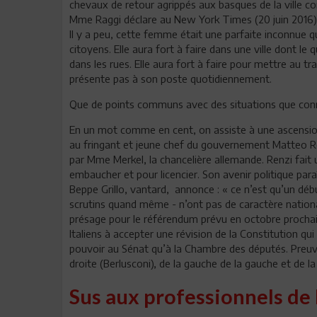
chevaux de retour agrippés aux basques de la ville 
Mme Raggi déclare au New York Times (20 juin 2016): « 
Il y a peu, cette femme était une parfaite inconnue q
citoyens. Elle aura fort à faire dans une ville dont le 
dans les rues. Elle aura fort à faire pour mettre au t
présente pas à son poste quotidiennement.
Que de points communs avec des situations que conna
En un mot comme en cent, on assiste à une ascension 
au fringant et jeune chef du gouvernement Matteo Re
par Mme Merkel, la chancelière allemande. Renzi fait u
embaucher et pour licencier. Son avenir politique pa
Beppe Grillo, vantard, annonce : « ce n’est qu’un débu
scrutins quand même - n’ont pas de caractère nationa
présage pour le référendum prévu en octobre prochain
Italiens à accepter une révision de la Constitution qui
pouvoir au Sénat qu’à la Chambre des députés. Preuve 
droite (Berlusconi), de la gauche de la gauche et de l
Sus aux professionnels de 