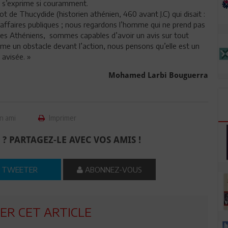
ui s’exprime si couramment.
mot de Thucydide (historien athénien, 460 avant J.C) qui disait :
affaires publiques ; nous regardons l’homme qui ne prend pas
 les Athéniens, sommes capables d’avoir un avis sur tout
me un obstacle devant l’action, nous pensons qu’elle est un
 avisée. »
Mohamed Larbi Bouguerra
n ami
Imprimer
 ? PARTAGEZ-LE AVEC VOS AMIS !
TWEETER
ABONNEZ-VOUS
R CET ARTICLE