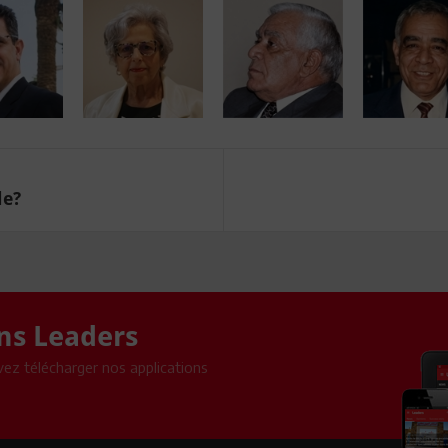
le?
ons Leaders
ez télécharger nos applications