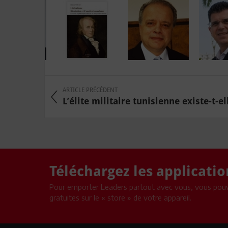
ARTICLE PRÉCÉDENT
L’élite militaire tunisienne existe-t-el
Téléchargez les applicati
Pour emporter Leaders partout avec vous, vous pouv
gratuites sur le « store » de votre appareil.