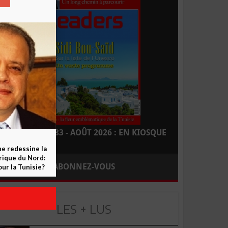
LEADERS N° 183 - AOÛT 2026 : EN KIOSQUE
ne redessine la
frique du Nord:
ABONNEZ-VOUS
ur la Tunisie?
LES + LUS