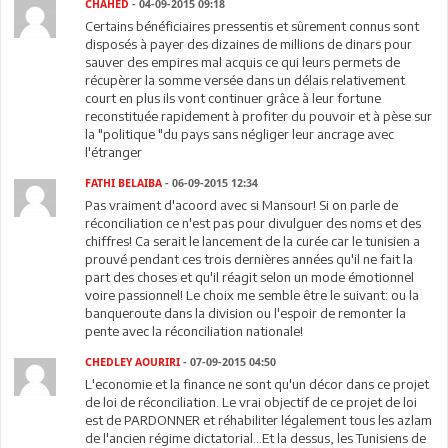
CHAHED
- 04-09-2015 09:18
Certains bénéficiaires pressentis et sûrement connus sont
disposés à payer des dizaines de millions de dinars pour
sauver des empires mal acquis ce qui leurs permets de
récupèrer la somme versée dans un délais relativement
court en plus ils vont continuer grâce à leur fortune
reconstituée rapidement à profiter du pouvoir et à pèse sur
la "politique "du pays sans négliger leur ancrage avec
l'étranger
FATHI BELAIBA
- 06-09-2015 12:34
Pas vraiment d'acoord avec si Mansour! Si on parle de
réconciliation ce n'est pas pour divulguer des noms et des
chiffres! Ca serait le lancement de la curée car le tunisien a
prouvé pendant ces trois dernières années qu'il ne fait la
part des choses et qu'il réagit selon un mode émotionnel
voire passionnel! Le choix me semble être le suivant: ou la
banqueroute dans la division ou l'espoir de remonter la
pente avec la réconciliation nationale!
CHEDLEY AOURIRI
- 07-09-2015 04:50
L'economie et la finance ne sont qu'un décor dans ce projet
de loi de réconciliation. Le vrai objectif de ce projet de loi
est de PARDONNER et réhabiliter légalement tous les azlam
de l'ancien régime dictatorial...Et la dessus, les Tunisiens de