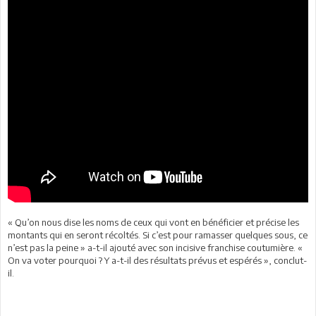
« Qu’on nous dise les noms de ceux qui vont en bénéficier et précise les
montants qui en seront récoltés. Si c’est pour ramasser quelques sous, ce
n’est pas la peine » a-t-il ajouté avec son incisive franchise coutumière. «
On va voter pourquoi ? Y a-t-il des résultats prévus et espérés », conclut-
il.