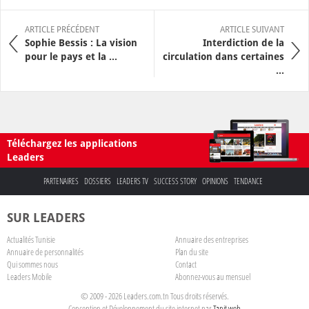
ARTICLE PRÉCÉDENT
ARTICLE SUIVANT
Sophie Bessis : La vision
Interdiction de la
pour le pays et la ...
circulation dans certaines
...
Téléchargez les applications
Leaders
PARTENAIRES
DOSSIERS
LEADERS TV
SUCCESS STORY
OPINIONS
TENDANCE
SUR LEADERS
Actualités Tunisie
Annuaire des entreprises
Annuaire de personnalités
Plan du site
Qui sommes nous
Contact
Leaders Mobile
Abonnez-vous au mensuel
© 2009 - 2026 Leaders.com.tn Tous droits réservés.
Conception et Développement du site internet par
Tanit web