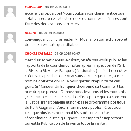
FATHALLAH
- 03-09-2015 23:19
excellent proposition! Nous voulons voir clairement ce que
l'etat va recuperer. et est ce que ces hommes d'affaires vont
faire des declarations correctes.
ALLANI
- 03-09-2015 23:47
convainquant ! un vrai leader Mr Moalla, on parle d'un projet
donc des resultats quantifiables
CHOKRI KASTALLI
- 04-09-2015 00:07
c'est clair et net depuis le début, on n'a pas voulu publier les
rapports de la cour des comptes après l'inspection de l'STB ,
la BH et la BNA .. les Banques ( Nationales ) qui ont donné les
crédits aux proches de ZABA sans aucune garantie , aucun
nom ne doit être divulgué pour garder l'impunité de ces
gens, Si Mansour Un Banquier chevronné sait comment les
prendre par preuve : Donnez nous les noms et les montants
, c'est simple .. C'est le travail de l'IVD parce que ça concerne
la Justice Transitionnelle et non-pas le programme politique
du Parti Gagnant .. Aucun nom ne sera publié .. C'est pour
cela que plusieurs personnalités sont contre cette
réconciliation louche qui ignore une étape très importante
qui est la Publication de la vérité toute la vérité ..