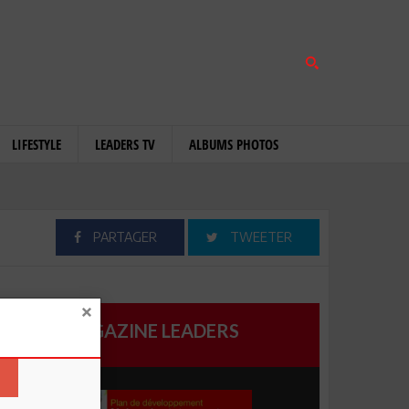
LIFESTYLE
LEADERS TV
ALBUMS PHOTOS
PARTAGER
TWEETER
MAGAZINE LEADERS