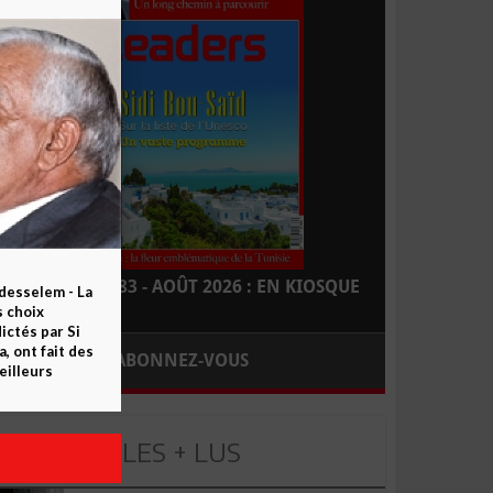
LEADERS N° 183 - AOÛT 2026 : EN KIOSQUE
esselem - La
s choix
ctés par Si
 ont fait des
ABONNEZ-VOUS
eilleurs
LES + LUS