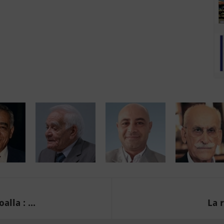
lla : ...
La r