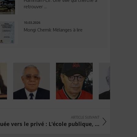
Hammam-Lif: Une ville qui cherche à
retrouver ...
10.03.2026
Mongi Chemli: Mélanges à lire
ARTICLE SUIVANT
uée vers le privé : L'école publique, ...