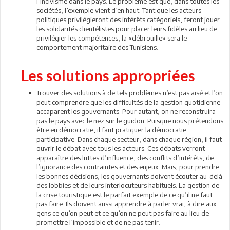
l’incivisme dans le pays. Le problème est que, dans toutes les
sociétés, l’exemple vient d’en haut. Tant que les acteurs
politiques privilégieront des intérêts catégoriels, feront jouer
les solidarités clientélistes pour placer leurs fidèles au lieu de
privilégier les compétences, la «débrouille» sera le
comportement majoritaire des Tunisiens.
Les solutions appropriées
Trouver des solutions à de tels problèmes n’est pas aisé et l’on
peut comprendre que les difficultés de la gestion quotidienne
accaparent les gouvernants. Pour autant, on ne reconstruira
pas le pays avec le nez sur le guidon. Puisque nous prétendons
être en démocratie, il faut pratiquer la démocratie
participative. Dans chaque secteur, dans chaque région, il faut
ouvrir le débat avec tous les acteurs. Ces débats verront
apparaître des luttes d’influence, des conflits d’intérêts, de
l’ignorance des contraintes et des enjeux. Mais, pour prendre
les bonnes décisions, les gouvernants doivent écouter au-delà
des lobbies et de leurs interlocuteurs habituels. La gestion de
la crise touristique est le parfait exemple de ce qu’il ne faut
pas faire. Ils doivent aussi apprendre à parler vrai, à dire aux
gens ce qu’on peut et ce qu’on ne peut pas faire au lieu de
promettre l’impossible et de ne pas tenir.