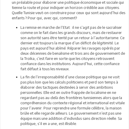
un préalable pour élaborer une politique économique et sociale qui
tienne la route et pour indiquer un horizon crédible aux citoyens.
Quelle Tunisie veut-on construire pour ceux qui sont aujourd’hui des
enfants ? Pour qui, avec qui, comment?
La remise en marche de l’Etat : il ne s’agit pas de le sacraliser
comme on le fait dans les grands discours, mais de restaurer
son autorité sans être tenté par un retour à l’autoritarisme. Ce
dernier est toujours la marque d’un déficit de légitimité. Le
pays est aujourd’hui abîmé. Réparer les ravages opérés par
deux décennies de benalisme et trois ans de gouvernement de
la Troïka, c’est faire en sorte que les citoyens retrouvent
confiance dans les institutions. Aujourd’hui, cette confiance
fait défaut à tous les niveaux.
La fin de l’irresponsabilité d’une classe politique qui ne voit
pas plus loin que les calculs politiciens et perd son temps à
élaborer des tactiques destinées à servir des ambitions
personnelles. Elle est en outre frappée de localisme en ne
regardant pas au-delà des frontières tunisiennes alors que la
compréhension du contexte régional et international est vitale
pour l’avenir. Pour reprendre une formule célèbre, la maison
brûle et elle regarde ailleurs. Le gouvernement n’est pas une
équipe mais une addition d’individus sans direction réelle. Sa
politique, s’il en a une, est illisible.