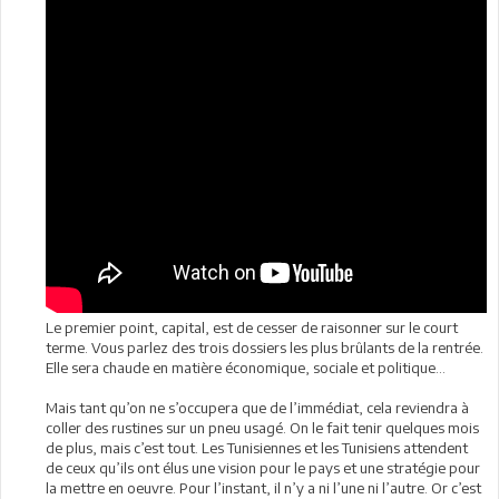
Le premier point, capital, est de cesser de raisonner sur le court
terme. Vous parlez des trois dossiers les plus brûlants de la rentrée.
Elle sera chaude en matière économique, sociale et politique...
Mais tant qu’on ne s’occupera que de l’immédiat, cela reviendra à
coller des rustines sur un pneu usagé. On le fait tenir quelques mois
de plus, mais c’est tout. Les Tunisiennes et les Tunisiens attendent
de ceux qu’ils ont élus une vision pour le pays et une stratégie pour
la mettre en oeuvre. Pour l’instant, il n’y a ni l’une ni l’autre. Or c’est