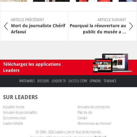
ARTICLE PRÉCÉDENT
ARTICLE SUIVANT
Mort du journaliste Chérif
Pourquoi la réouverture au
Arfaoui
public du musée a ...
Téléchargez les applications
Leaders
PARTENAIRES
DOSSIERS
LEADERS TV
SUCCESS STORY
OPINIONS
TENDANCE
SUR LEADERS
Actualités Tunisie
Annuaire des entreprises
Annuaire de personnalités
Plan du site
Qui sommes nous
Contact
Leaders Mobile
Abonnez-vous au mensuel
© 2009 - 2026 Leaders.com.tn Tous droits réservés.