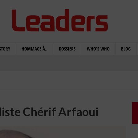
STORY
HOMMAGE À..
DOSSIERS
WHO'S WHO
BLOG
iste Chérif Arfaoui