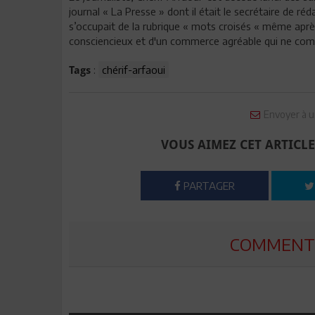
journal « La Presse » dont il était le secrétaire de réd
s’occupait de la rubrique « mots croisés « même après 
consciencieux et d'un commerce agréable qui ne compt
:
chérif-arfaoui
Tags
Envoyer à u
VOUS AIMEZ CET ARTICLE
PARTAGER
COMMENTE