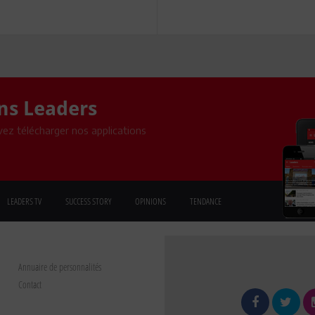
ons Leaders
ez télécharger nos applications
LEADERS TV
SUCCESS STORY
OPINIONS
TENDANCE
Annuaire de personnalités
Contact