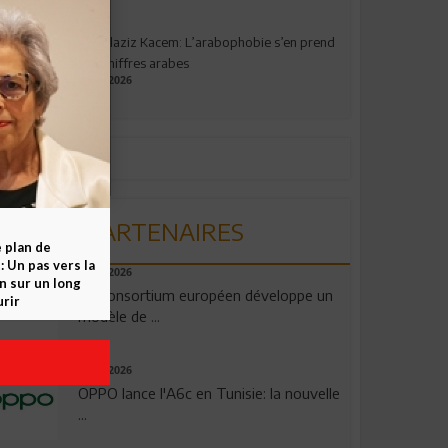
Abdelaziz Kacem: L’arabophobie s’en prend
aux chiffres arabes
09.07.2026
PARTENAIRES
e plan de
 Un pas vers la
06.08.2026
n sur un long
Un consortium européen développe un
rir
modèle de ...
04.08.2026
OPPO lance l'A6c en Tunisie: la nouvelle
...