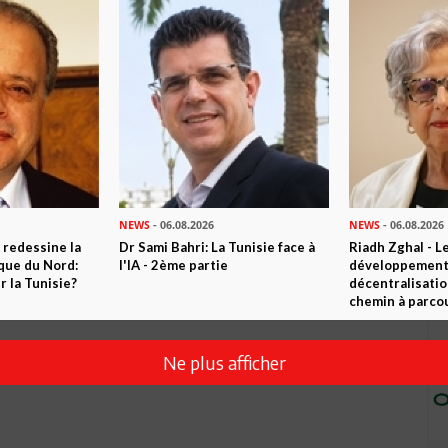
NEWS
- 06.08.2026
NEWS
- 06.08.2026
 redessine la
Dr Sami Bahri: La Tunisie face à
Riadh Zghal - L
ique du Nord:
l'IA - 2ème partie
développement:
 la Tunisie?
décentralisatio
chemin à parcou
Ne plus afficher