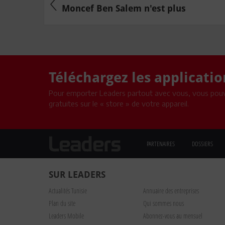
Moncef Ben Salem n'est plus
Téléchargez les applicati
Pour emporter Leaders partout avec vous, vous pouv
gratuites sur le « store » de votre appareil.
PARTENAIRES
DOSSIERS
SUR LEADERS
Actualités Tunisie
Annuaire des entreprises
Plan du site
Qui sommes nous
Leaders Mobile
Abonnez-vous au mensuel