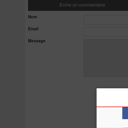
Ecrire un commentaire
Nom
Email
Message