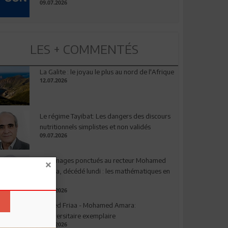
09.07.2026
LES + COMMENTÉS
La Galite : le joyau le plus au nord de l'Afrique
12.07.2026
Le régime Tayibat: Les dangers des discours
nutritionnels simplistes et non validés
09.07.2026
Hommages ponctués au recteur Mohamed
Amara, décédé lundi : les mathématiques en
deuil
03.08.2026
Ahmed Friaa - Mohamed Amara:
l’Universitaire exemplaire
04.08.2026