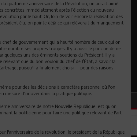
n du quatrième anniversaire de la Révolution, on aurait aimé
res concrètes immédiatement après l’élection du nouveau
révolution par le haut. Or, loin de voir encore la réalisation des
ésident élu, on pointe déjà ce qui relèverait du manquement
ix du chef de gouvernement qui a heurté nombre de ceux qui on
tre nombre ses propres troupes. Il y a aussi le principe de ne
r quelques uns des éminents soutiens du Président. Il y a
ne relevant que du bon vouloir du chef de l’État, à savoir la
Carthage, puisqu'il a finalement choisi — pour des raisons
ême pour des les décisions à caractère personnel où l'on
en mesure d'innover dans la pratique politique.
atrième anniversaire de notre Nouvelle République, est qu’on
nnant la politicienne pour faire une politique relevant de l'art
 l'anniversaire de la révolution, le président de la République