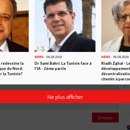
R CET ARTICLE
0
Commentaires
Commenter
NEWS
- 06.08.2026
NEWS
- 06.08.2026
 redessine la
Dr Sami Bahri: La Tunisie face à
Riadh Zghal - L
ique du Nord:
l'IA - 2ème partie
développement:
 la Tunisie?
décentralisatio
chemin à parcou
Ne plus afficher
Envoyer