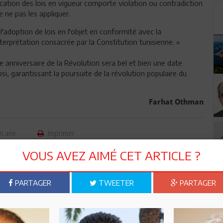
ication des lois en vigueur comporte violation ou contradiction
e ne pas les appliquer.
l'adoption de lois en l'objet en conformité avec la
nterprétation consacrée par la Constitution tunisienne. »
e anniversaire de la Révolution sera bel et bien une date
si, garantissant la poursuite de la révolution populaire du
Farhat Othman
n ami
Imprimer
VOUS AVEZ AIMÉ CET ARTICLE ?
 ? PARTAGEZ-LE AVEC VOS AMIS !
PARTAGER
TWEETER
PARTAGER
TWEETER
ABONNEZ-VOUS