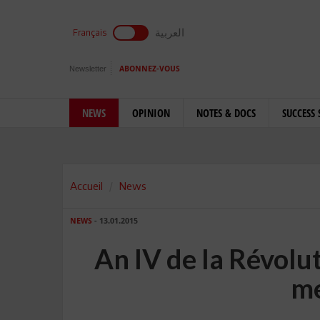
العربية
Français
Newsletter
ABONNEZ-VOUS
NEWS
OPINION
NOTES & DOCS
SUCCESS 
Accueil
News
NEWS
- 13.01.2015
An IV de la Révolu
me