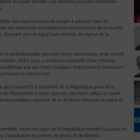
réatrice en osant prendre une initiative pouvant manifester
.
emblée des représentants du peuple à adopter dans les
r sur ses intentions véritablement réformatrices de la société
s, donnant ainsi le signal tant attendu de reprise de la
e et institutionnelle qui sont certes nécessaires, mais seront
mmédiats, notre pays a un besoin impératif d'une réforme
 anesthésiée par des freins multiples empêchant la rénovation
 qu'impose la démocratie.
 plus besoin! Et le président de la République pourrait la
lle de l'Assemblée à voter dans les plus brefs délais un texte
arsenal juridique répressif de la dictature toujours en place et
emblée, invite les juges de la République rendant la justice en
 Constitution en termes de droits et de libertés.