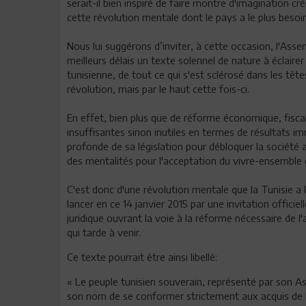
serait-il bien inspiré de faire montre d'imagination c
cette révolution mentale dont le pays a le plus besoin
Nous lui suggérons d’inviter, à cette occasion, l'Ass
meilleurs délais un texte solennel de nature à éclaire
tunisienne, de tout ce qui s'est sclérosé dans les tête
révolution, mais par le haut cette fois-ci.
En effet, bien plus que de réforme économique, fiscal
insuffisantes sinon inutiles en termes de résultats i
profonde de sa législation pour débloquer la société
des mentalités pour l'acceptation du vivre-ensemble
C'est donc d'une révolution mentale que la Tunisie a le
lancer en ce 14 janvier 2015 par une invitation officie
juridique ouvrant la voie à la réforme nécessaire de l'
qui tarde à venir.
Ce texte pourrait être ainsi libellé:
« Le peuple tunisien souverain, représenté par son Ass
son nom de se conformer strictement aux acquis de la