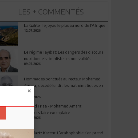
LES + COMMENTÉS
La Galite : le joyau le plus au nord de l'Afrique
12.07.2026
Le régime Tayibat: Les dangers des discours
nutritionnels simplistes et non validés
09.07.2026
Hommages ponctués au recteur Mohamed
Amara, décédé lundi : les mathématiques en
deuil
03.08.2026
Ahmed Friaa - Mohamed Amara:
l’Universitaire exemplaire
04.08.2026
Abdelaziz Kacem: L’arabophobie s’en prend