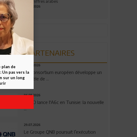
aux chiffres arabes
09.07.2026
PARTENAIRES
06.08.2026
e plan de
Un consortium européen développe un
 Un pas vers la
n sur un long
modèle de ...
rir
04.08.2026
OPPO lance l'A6c en Tunisie: la nouvelle
...
29.07.2026
Le Groupe QNB poursuit l’exécution