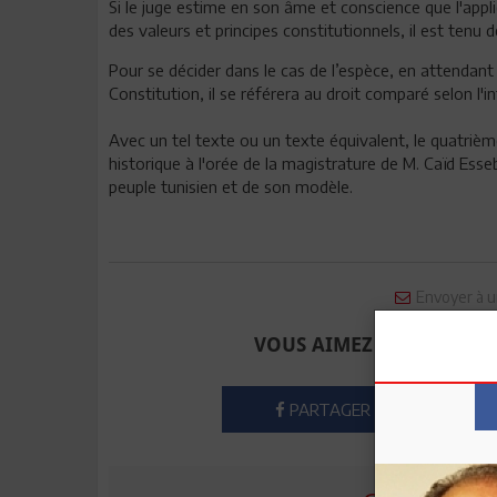
Si le juge estime en son âme et conscience que l'appl
des valeurs et principes constitutionnels, il est tenu d
Pour se décider dans le cas de l’espèce, en attendant 
Constitution, il se référera au droit comparé selon l'i
Avec un tel texte ou un texte équivalent, le quatrièm
historique à l'orée de la magistrature de M. Caïd Esseb
peuple tunisien et de son modèle.
Envoyer à u
VOUS AIMEZ CET ARTICLE
PARTAGER