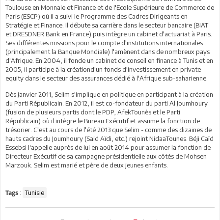
Toulouse en Monnaie et Finance et de l'Ecole Supérieure de Commerce de
Paris (ESCP) où il a suivi le Programme des Cadres Dirigeants en
Stratégie et Finance. Il débute sa carrière dans le secteur bancaire (BIAT
et DRESDNER Bank en France) puis intègre un cabinet d'actuariat à Paris.
Ses différentes missions pour le compte d'institutions internationales
(principalement la Banque Mondiale) l'amènent dans de nombreux pays
d'Afrique. En 2004, il fonde un cabinet de conseil en finance à Tunis et en
2005, il participe à la créationd'un fonds d'investissement en private
equity dans le secteur des assurances dédié à l'Afrique sub-saharienne.
Dès janvier 2011, Selim s'implique en politique en participant à la création
du Parti Républicain. En 2012, il est co-fondateur du parti Al Joumhoury
(fusion de plusieurs partis dont le PDP, AfekTounès et le Parti
Républicain) où il intègre le Bureau Exécutif et assume la fonction de
trésorier. C'est au cours de l'été 2013 que Selim - comme des dizaines de
hauts cadres du Joumhoury (Said Aïdi, etc.) rejoint NidaaTounes. Béji Caïd
Essebsi l'appelle auprès de lui en août 2014 pour assumer la fonction de
Directeur Exécutif de sa campagne présidentielle aux côtés de Mohsen
Marzouk. Selim est marié et père de deux jeunes enfants.
:
Tunisie
Tags