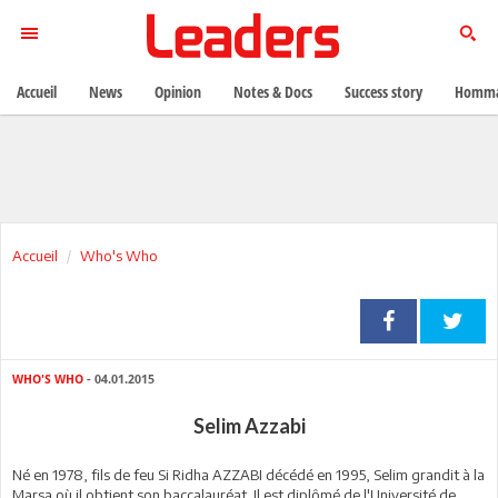
Accueil
News
Opinion
Notes & Docs
Success story
Homma
Accueil
Who's Who
WHO'S WHO
- 04.01.2015
Selim Azzabi
Né en 1978, fils de feu Si Ridha AZZABI décédé en 1995, Selim grandit à la
Marsa où il obtient son baccalauréat. Il est diplômé de l'Université de