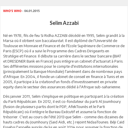
WHO'S WHO
- 04.01.2015
Selim Azzabi
Né en 1978, fils de feu Si Ridha AZZABI décédé en 1995, Selim grandit à la
Marsa où il obtient son baccalauréat. Il est diplômé de l'Université de
Toulouse en Monnaie et Finance et de l'Ecole Supérieure de Commerce de
Paris (ESCP) où il a suivi le Programme des Cadres Dirigeants en
Stratégie et Finance. Il débute sa carrière dans le secteur bancaire (BIAT
et DRESDNER Bank en France) puis intègre un cabinet d'actuariat à Paris.
Ses différentes missions pour le compte d'institutions internationales
(principalement la Banque Mondiale) l'amènent dans de nombreux pays
d'Afrique. En 2004, il fonde un cabinet de conseil en finance à Tunis et en
2005, il participe à la créationd'un fonds d'investissement en private
equity dans le secteur des assurances dédié à l'Afrique sub-saharienne.
Dès janvier 2011, Selim s'implique en politique en participant à la création
du Parti Républicain. En 2012, il est co-fondateur du parti Al Joumhoury
(fusion de plusieurs partis dont le PDP, AfekTounès et le Parti
Républicain) où il intègre le Bureau Exécutif et assume la fonction de
trésorier. C'est au cours de l'été 2013 que Selim - comme des dizaines de
hauts cadres du Joumhoury (Said Aïdi, etc.) rejoint NidaaTounes. Béji Caïd
Essebsi l'appelle auprès de lui en août 2014 pour assumer la fonction de