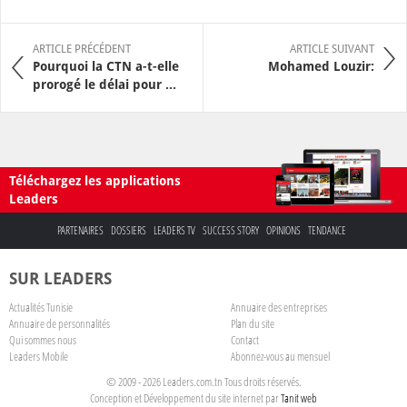
ARTICLE PRÉCÉDENT
ARTICLE SUIVANT
Pourquoi la CTN a-t-elle
Mohamed Louzir:
prorogé le délai pour ...
Téléchargez les applications
Leaders
PARTENAIRES
DOSSIERS
LEADERS TV
SUCCESS STORY
OPINIONS
TENDANCE
SUR LEADERS
Actualités Tunisie
Annuaire des entreprises
Annuaire de personnalités
Plan du site
Qui sommes nous
Contact
Leaders Mobile
Abonnez-vous au mensuel
© 2009 - 2026 Leaders.com.tn Tous droits réservés.
Conception et Développement du site internet par
Tanit web