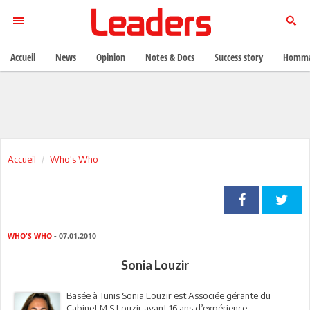
Accueil
News
Opinion
Notes & Docs
Success story
Homma
Accueil
Who's Who
WHO'S WHO
- 07.01.2010
Sonia Louzir
Basée à Tunis Sonia Louzir est Associée gérante du
Cabinet M S Louzir ayant 16 ans d’expérience.