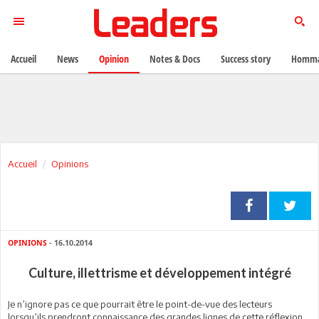
Accueil
News
Opinion
Notes & Docs
Success story
Homma
Accueil
Opinions
OPINIONS
- 16.10.2014
Culture, illettrisme et développement intégré
Je n’ignore pas ce que pourrait être le point-de-vue des lecteurs
lorsqu’ils prendront connaissance des grandes lignes de cette réflexion