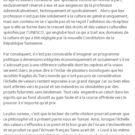
exclusivement réservé à eux et aux exigences de la profession
administrativement, techniquement et syndicalement… Alors que leur
profession n’est pas liée solidement à la culture en général uniquement,
mais son contenu ne se s’ajuste pas et ne reçoit l’adhésion du récepteur
que si elle se forme dans le creuset des droits et des valeurs culturelles
spécifiés par l’UNESCO, qui englobe tout ce qui a trait aux domaines de
la culture et qui a été négligée par la nouvelle Constitution de la
République Tunisienne.
Par conséquent, il n’est pas concevable d’imaginer un programme
politique à dimensions intégrées économiquement et socialement s’il ne
s’adossait pas à une référence culturelle dont les repères et la vision
seraient clairs. Je peux dire à l’instar de plusieurs sociologues que les
sociétés fragiles du Tiers monde qui n’ont pas pris en considération
l’échelle de valeurs restent exposées à un grand danger car ou bien elles
sont attirées vers le passé et ses méandres ou obnubilées par des
projets futuristes sans lendemain. Tout cela engendre un cahot dans les
esprits qui au fond aboutit au gain facile et à la course effrénée vers le
pouvoir à n’importe qu’el prix.
Le plus curieux, c’est que le lecteur de cette citation pourrait penser que
ce philosophe vit à présent parmi nous en Tunisie. Ainsi, lorsque l’échelle
des valeurs s’effondre à ce point et le bon grain de l’ivraie s’enchevêtrent
et se produit ce que l’écrivain français Taine avait dit : « Livré à lui-même