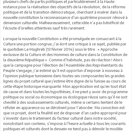
plusieurs chefs de partis politiques et particulièrement à la Haute
instance pour la réalisation des objectifs de la révolution, de la réforme
politique et de la transition démocratique, cherchant à insérer dans la
nouvelle constitution la reconnaissance d’un quatrième pouvoir rénové à
dimension culturelle. Malheureusement, cette idée n’a pas bénéficié de
l’écoute d’oreilles attentives sauf très rarement.
Lorsque la nouvelle Constitution a été promulguée en consacrant à la
Culture une portion congrue, j’ai écrit une critique à ce sujet, publiée par
le quotidien Le Maghreb (13 février 2014) sous le titre : « Approche
exclusive de la Culture et des Hommes de culture dans la Constitution de
la deuxième République ». Comme d’habitude, pas de réaction ! Alors
que la campagne pour l’élection de l’Assemblée des Représentants du
Peuple s’engage, j’ai estimé qu’il est opportun d’exposer à nouveau à
l’opinion publique tunisienne dans toutes ses composantes les grandes
lignes du projet culturel que j’estime être digne de la Tunisie au cours de
cette étape historique marquante. Mon appréciation est qu’en tout état
de cause et dans toutes les hypothèses, il ne peut y avoir de programme
politique ou social ou économique ou écologique réussi sans qu’il ne soit
chevillé à des soubassements culturels, même si certains tentent de le
réfuter en apparence ou se dérobent pour l’aborder. Ma conviction est
que ce projet, dont la finalité est de disposer d’un cadre approprié pour
s’investir dans le traitement du facteur culturel dans notre société,
nonobstant son contenu, s’impose à l’heure actuelle à tous les courants
politiques et culturels dont le dessein ne tend pas à démolir le modèle