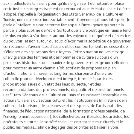
aux intellectuels tunisiens pour qu’ils s’organisent et mettent en place
cette instance progressivement en recourant au mécénat qui vient d’être
adopté. J’appelle à l’organisation des Etats Généraux de la Culture en
Tunisie, une entreprise indissociablement citoyenne qui nous interpelle. Je
parle d’intellectuels car ce terme fait appel à l'intelligence qui serait la
partie la plus sublime de l'être. Surtout que la vie politique en Tunisie tend
de plus en plus à s’ordonner autour des enjeux de conquête et d’exercice
du pouvoir, et non autour du souci d’exprimer la société ou de gouverner
correctement l’avenir. Les discours et les comportements ne cessent de
s’éloigner des aspirations des citoyens. Cette situation nouvelle exige
une vigilance des femmes et des hommes de culture au cours d’un
processus historique sur la manière de gouverner et exige une réflexion
pour montrer un autre chemin. L’objectif est de proposer un plan
d’action national à moyen et long terme, charpente d’une vision
culturelle pour un développement intégré, formulé à partir des
propositions issues d’un état des lieux du secteur et des
recommandations des professionnels, du public et des institutionnels.
Les "Etats Généraux de la Culture en Tunisie" réuniraient l'ensemble des
acteurs tunisiens du secteur culturel : les institutionnels (ministères de la
culture, du tourisme, de la jeunesse et des sports, de l'artisanat, des
finances, de l'éducation nationale, de la formation professionnelle, de
l'enseignement supérieur...), les collectivités territoriales, les artistes, les
opérateurs culturels, la société civile, les entrepreneurs culturels et le
public, les médias... afin de dégager des priorités et baliser la voie.