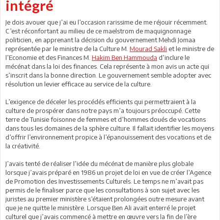
intégré
Je dois avouer que j’ai eu l’occasion rarissime de me réjouir récemment.
C’est réconfortant au milieu de ce maelstrom de maquignonnage
politicien, en apprenant la décision du gouvernement Mehdi Jomaa
représentée par le ministre de la Culture M.
Mourad Sakli
et le ministre de
l’Economie et des Finances M.
Hakim Ben Hammouda
d’inclure le
mécénat dans la loi des finances. Cela représente à mon avis un acte qui
s’inscrit dans la bonne direction. Le gouvernement semble adopter avec
résolution un levier efficace au service de la culture.
L’exigence de déceler les procédés efficients qui permettraient à la
culture de prospérer dans notre pays m’a toujours préoccupé. Cette
terre de Tunisie foisonne de femmes et d’hommes doués de vocations
dans tous les domaines de la sphère culture. Il fallait identifier les moyens
d’offrir l’environnement propice à l’épanouissement des vocations et de
la créativité.
J’avais tenté de réaliser l’idée du mécénat de manière plus globale
lorsque j’avais préparé en 1986 un projet de loi en vue de créer l’Agence
de Promotion des Investissements Culturels. Le temps ne m’avait pas
permis de le finaliser parce que les consultations à son sujet avec les
juristes au premier ministère s’étaient prolongées outre mesure avant
que je ne quitte le ministère. Lorsque Ben Ali avait enterré le projet
culturel que j’avais commencé à mettre en œuvre vers la fin de l’ère