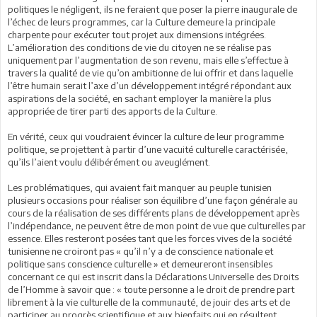
politiques le négligent, ils ne feraient que poser la pierre inaugurale de
l’échec de leurs programmes, car la Culture demeure la principale
charpente pour exécuter tout projet aux dimensions intégrées.
L’amélioration des conditions de vie du citoyen ne se réalise pas
uniquement par l’augmentation de son revenu, mais elle s’effectue à
travers la qualité de vie qu’on ambitionne de lui offrir et dans laquelle
l’être humain serait l’axe d’un développement intégré répondant aux
aspirations de la société, en sachant employer la manière la plus
appropriée de tirer parti des apports de la Culture.
En vérité, ceux qui voudraient évincer la culture de leur programme
politique, se projettent à partir d’une vacuité culturelle caractérisée,
qu’ils l’aient voulu délibérément ou aveuglément.
Les problématiques, qui avaient fait manquer au peuple tunisien
plusieurs occasions pour réaliser son équilibre d’une façon générale au
cours de la réalisation de ses différents plans de développement après
l’indépendance, ne peuvent être de mon point de vue que culturelles par
essence. Elles resteront posées tant que les forces vives de la société
tunisienne ne croiront pas « qu’il n’y a de conscience nationale et
politique sans conscience culturelle » et demeureront insensibles
concernant ce qui est inscrit dans la Déclarations Universelle des Droits
de l’Homme à savoir que : « toute personne a le droit de prendre part
librement à la vie culturelle de la communauté, de jouir des arts et de
participer au progrès scientifique et aux bienfaits qui en résultent.