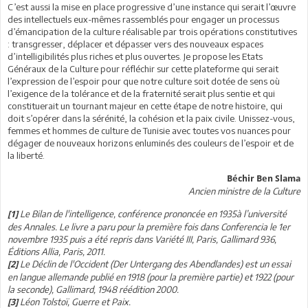
C’est aussi la mise en place progressive d’une instance qui serait l’œuvre
des intellectuels eux-mêmes rassemblés pour engager un processus
d’émancipation de la culture réalisable par trois opérations constitutives
: transgresser, déplacer et dépasser vers des nouveaux espaces
d’intelligibilités plus riches et plus ouvertes. Je propose les Etats
Généraux de la Culture pour réfléchir sur cette plateforme qui serait
l’expression de l’espoir pour que notre culture soit dotée de sens où
l’exigence de la tolérance et de la fraternité serait plus sentie et qui
constituerait un tournant majeur en cette étape de notre histoire, qui
doit s’opérer dans la sérénité, la cohésion et la paix civile. Unissez-vous,
femmes et hommes de culture de Tunisie avec toutes vos nuances pour
dégager de nouveaux horizons enluminés des couleurs de l’espoir et de
la liberté.
Béchir Ben Slama
Ancien ministre de la Culture
Le Bilan de l'intelligence, conférence prononcée en 1935à l’université
[1]
des Annales. Le livre a paru pour la première fois dans Conferencia le 1er
novembre 1935 puis a été repris dans Variété III, Paris, Gallimard 936,
Éditions Allia, Paris, 2011.
Le Déclin de l'Occident (Der Untergang des Abendlandes) est un essai
[2]
en langue allemande publié en 1918 (pour la première partie) et 1922 (pour
la seconde), Gallimard, 1948 réédition 2000.
Léon Tolstoï, Guerre et Paix.
[3]