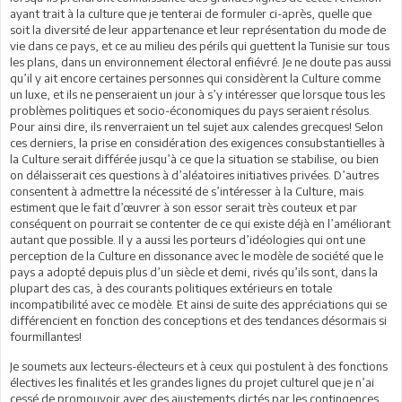
ayant trait à la culture que je tenterai de formuler ci-après, quelle que
soit la diversité de leur appartenance et leur représentation du mode de
vie dans ce pays, et ce au milieu des périls qui guettent la Tunisie sur tous
les plans, dans un environnement électoral enfiévré. Je ne doute pas aussi
qu’il y ait encore certaines personnes qui considèrent la Culture comme
un luxe, et ils ne penseraient un jour à s’y intéresser que lorsque tous les
problèmes politiques et socio-économiques du pays seraient résolus.
Pour ainsi dire, ils renverraient un tel sujet aux calendes grecques! Selon
ces derniers, la prise en considération des exigences consubstantielles à
la Culture serait différée jusqu’à ce que la situation se stabilise, ou bien
on délaisserait ces questions à d’aléatoires initiatives privées. D’autres
consentent à admettre la nécessité de s’intéresser à la Culture, mais
estiment que le fait d’œuvrer à son essor serait très couteux et par
conséquent on pourrait se contenter de ce qui existe déjà en l’améliorant
autant que possible. Il y a aussi les porteurs d’idéologies qui ont une
perception de la Culture en dissonance avec le modèle de société que le
pays a adopté depuis plus d’un siècle et demi, rivés qu’ils sont, dans la
plupart des cas, à des courants politiques extérieurs en totale
incompatibilité avec ce modèle. Et ainsi de suite des appréciations qui se
différencient en fonction des conceptions et des tendances désormais si
fourmillantes!
Je soumets aux lecteurs-électeurs et à ceux qui postulent à des fonctions
électives les finalités et les grandes lignes du projet culturel que je n’ai
cessé de promouvoir avec des ajustements dictés par les contingences,