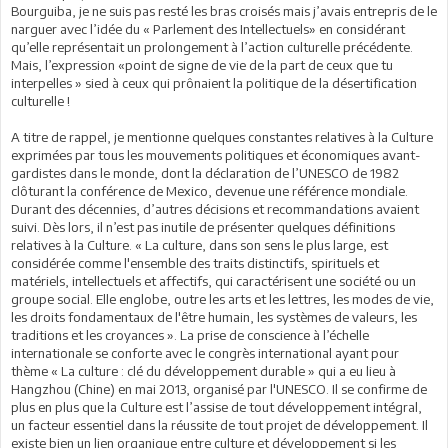
Bourguiba, je ne suis pas resté les bras croisés mais j’avais entrepris de le
narguer avec l’idée du « Parlement des Intellectuels» en considérant
qu’elle représentait un prolongement à l’action culturelle précédente.
Mais, l’expression «point de signe de vie de la part de ceux que tu
interpelles » sied à ceux qui prônaient la politique de la désertification
culturelle !
A titre de rappel, je mentionne quelques constantes relatives à la Culture
exprimées par tous les mouvements politiques et économiques avant-
gardistes dans le monde, dont la déclaration de l’UNESCO de 1982
clôturant la conférence de Mexico, devenue une référence mondiale.
Durant des décennies, d’autres décisions et recommandations avaient
suivi. Dès lors, il n’est pas inutile de présenter quelques définitions
relatives à la Culture. « La culture, dans son sens le plus large, est
considérée comme l'ensemble des traits distinctifs, spirituels et
matériels, intellectuels et affectifs, qui caractérisent une société ou un
groupe social. Elle englobe, outre les arts et les lettres, les modes de vie,
les droits fondamentaux de l'être humain, les systèmes de valeurs, les
traditions et les croyances ». La prise de conscience à l’échelle
internationale se conforte avec le congrès international ayant pour
thème « La culture : clé du développement durable » qui a eu lieu à
Hangzhou (Chine) en mai 2013, organisé par l'UNESCO. Il se confirme de
plus en plus que la Culture est l’assise de tout développement intégral,
un facteur essentiel dans la réussite de tout projet de développement. Il
existe bien un lien organique entre culture et développement si les