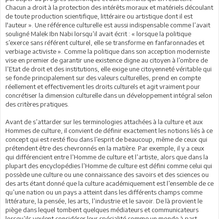
Chacun a droit à la protection des intérêts moraux et matériels découlant
de toute production scientifique, littéraire ou artistique dont il est
l'auteur ». Une référence culturelle est aussi indispensable comme l’avait
souligné Malek Ibn Nabi lorsqu’il avait écrit : « lorsque la politique
s’exerce sans référent culturel, elle se transforme en fanfaronnades et
verbiage activiste ». Comme la politique dans son acception moderniste
vise en premier de garantir une existence digne au citoyen à l’ombre de
l’Etat de droit et des institutions, elle exige une citoyenneté véritable qui
se fonde principalement sur des valeurs culturelles, prend en compte
réellement et effectivement les droits culturels et agit vraiment pour
concrétiser la dimension culturelle dans un développement intégral selon
des critères pratiques.
Avant de s’attarder sur les terminologies attachées à la culture et aux
Hommes de culture, il convient de définir exactement les notions liés à ce
concept qui est resté flou dans l’esprit de beaucoup, même de ceux qui
prétendent être des chevronnés en la matière. Par exemple, il y a ceux
qui différencient entre l’Homme de culture et l’artiste, alors que dans la
plupart des encyclopédies l’Homme de culture est défini comme celui qui
possède une culture ou une connaissance des savoirs et des sciences ou
des arts étant donné que la culture académiquement est l’ensemble de ce
qu’une nation ou un pays a atteint dans les différents champs comme
littérature, la pensée, les arts, l’industrie et le savoir. De là provient le
piège dans lequel tombent quelques médiateurs et communicateurs
lorsqu’ils veulent considérer leur spécialité comme un monde à part,