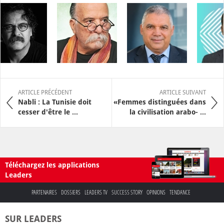
ARTICLE PRÉCÉDENT
ARTICLE SUIVANT
Nabli : La Tunisie doit
«Femmes distinguées dans
cesser d'être le ...
la civilisation arabo- ...
Téléchargez les applications
Leaders
PARTENAIRES
DOSSIERS
LEADERS TV
SUCCESS STORY
OPINIONS
TENDANCE
SUR LEADERS