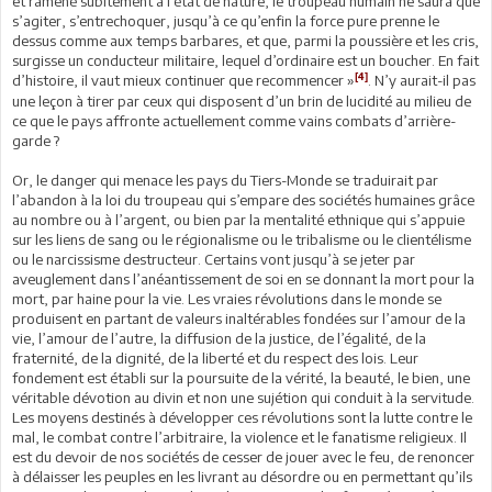
et ramené subitement à l’état de nature, le troupeau humain ne saura que
s’agiter, s’entrechoquer, jusqu’à ce qu’enfin la force pure prenne le
dessus comme aux temps barbares, et que, parmi la poussière et les cris,
surgisse un conducteur militaire, lequel d’ordinaire est un boucher. En fait
[4]
d’histoire, il vaut mieux continuer que recommencer »
. N’y aurait-il pas
une leçon à tirer par ceux qui disposent d’un brin de lucidité au milieu de
ce que le pays affronte actuellement comme vains combats d’arrière-
garde ?
Or, le danger qui menace les pays du Tiers-Monde se traduirait par
l’abandon à la loi du troupeau qui s’empare des sociétés humaines grâce
au nombre ou à l’argent, ou bien par la mentalité ethnique qui s’appuie
sur les liens de sang ou le régionalisme ou le tribalisme ou le clientélisme
ou le narcissisme destructeur. Certains vont jusqu’à se jeter par
aveuglement dans l’anéantissement de soi en se donnant la mort pour la
mort, par haine pour la vie. Les vraies révolutions dans le monde se
produisent en partant de valeurs inaltérables fondées sur l’amour de la
vie, l’amour de l’autre, la diffusion de la justice, de l’égalité, de la
fraternité, de la dignité, de la liberté et du respect des lois. Leur
fondement est établi sur la poursuite de la vérité, la beauté, le bien, une
véritable dévotion au divin et non une sujétion qui conduit à la servitude.
Les moyens destinés à développer ces révolutions sont la lutte contre le
mal, le combat contre l’arbitraire, la violence et le fanatisme religieux. Il
est du devoir de nos sociétés de cesser de jouer avec le feu, de renoncer
à délaisser les peuples en les livrant au désordre ou en permettant qu’ils