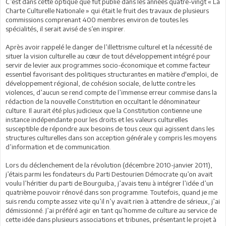
C’est dans cette optique que fut publié dans les années quatre-vingt « La
Charte Culturelle Nationale » qui était le fruit des travaux de plusieurs
commissions comprenant 400 membres environ de toutes les
spécialités, il serait avisé de s’en inspirer.
Après avoir rappelé le danger de l’illettrisme culturel et la nécessité de
situer la vision culturelle au cœur de tout développement intégré pour
servir de levier aux programmes socio-économique et comme facteur
essentiel favorisant des politiques structurantes en matière d'emploi, de
développement régional, de cohésion sociale, de lutte contre les
violences, d’aucun se rend compte de l’immense erreur commise dans la
rédaction de la nouvelle Constitution en occultant le dénominateur
culture. Il aurait été plus judicieux que la Constitution contienne une
instance indépendante pour les droits et les valeurs culturelles
susceptible de répondre aux besoins de tous ceux qui agissent dans les
structures culturelles dans son acception générale y compris les moyens
d’information et de communication.
Lors du déclenchement de la révolution (décembre 2010-janvier 2011),
j’étais parmi les fondateurs du Parti Destourien Démocrate qu’on avait
voulu l’héritier du parti de Bourguiba, j’avais tenu à intégrer l’idée d’un
quatrième pouvoir rénové dans son programme. Toutefois, quand je me
suis rendu compte assez vite qu’il n’y avait rien à attendre de sérieux, j’ai
démissionné. J’ai préféré agir en tant qu’homme de culture au service de
cette idée dans plusieurs associations et tribunes, présentant le projet à