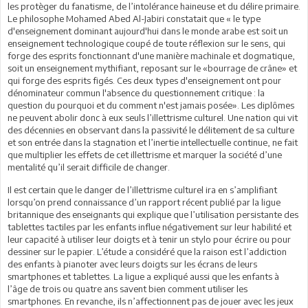
les protèger du fanatisme, de l’intolérance haineuse et du délire primaire.
Le philosophe Mohamed Abed Al-Jabiri constatait que « le type
d'enseignement dominant aujourd'hui dans le monde arabe est soit un
enseignement technologique coupé de toute réflexion sur le sens, qui
forge des esprits fonctionnant d'une manière machinale et dogmatique,
soit un enseignement mythifiant, reposant sur le «bourrage de crâne» et
qui forge des esprits figés. Ces deux types d'enseignement ont pour
dénominateur commun l'absence du questionnement critique : la
question du pourquoi et du comment n'est jamais posée». Les diplômes
ne peuvent abolir donc à eux seuls l’illettrisme culturel. Une nation qui vit
des décennies en observant dans la passivité le délitement de sa culture
et son entrée dans la stagnation et l’inertie intellectuelle continue, ne fait
que multiplier les effets de cet illettrisme et marquer la société d’une
mentalité qu’il serait difficile de changer.
Il est certain que le danger de l’illettrisme culturel ira en s’amplifiant
lorsqu’on prend connaissance d’un rapport récent publié par la ligue
britannique des enseignants qui explique que l’utilisation persistante des
tablettes tactiles par les enfants influe négativement sur leur habilité et
leur capacité à utiliser leur doigts et à tenir un stylo pour écrire ou pour
dessiner sur le papier. L’étude a considéré que la raison est l’addiction
des enfants à pianoter avec leurs doigts sur les écrans de leurs
smartphones et tablettes. La ligue a expliqué aussi que les enfants à
l’âge de trois ou quatre ans savent bien comment utiliser les
smartphones. En revanche, ils n’affectionnent pas de jouer avec les jeux