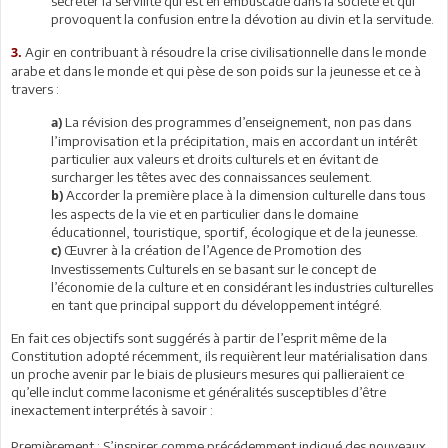
secréter la servilité qui est en embuscade dans la société et qui
provoquent la confusion entre la dévotion au divin et la servitude.
Agir en contribuant à résoudre la crise civilisationnelle dans le monde
3.
arabe et dans le monde et qui pèse de son poids sur la jeunesse et ce à
travers :
La révision des programmes d’enseignement, non pas dans
a)
l’improvisation et la précipitation, mais en accordant un intérêt
particulier aux valeurs et droits culturels et en évitant de
surcharger les têtes avec des connaissances seulement.
Accorder la première place à la dimension culturelle dans tous
b)
les aspects de la vie et en particulier dans le domaine
éducationnel, touristique, sportif, écologique et de la jeunesse.
Œuvrer à la création de l’Agence de Promotion des
c)
Investissements Culturels en se basant sur le concept de
l’économie de la culture et en considérant les industries culturelles
en tant que principal support du développement intégré.
En fait ces objectifs sont suggérés à partir de l’esprit même de la
Constitution adopté récemment, ils requièrent leur matérialisation dans
un proche avenir par le biais de plusieurs mesures qui pallieraient ce
qu’elle inclut comme laconisme et généralités susceptibles d’être
inexactement interprétés à savoir :
Premièrement : S’inspirer comme précédemment indiqué des nouveaux