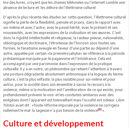
lire des livres, croyant que les chaines télévisées ou l’internet comble une
absence de lecture et les délivre de l’illettrisme culturel.
D’après la plus récente des études sur cette question, l’illettrisme culturel
signifie la perte de la flexibilité, pensée et praxis, dans le rapport avec
soi-même et avec l’autre, avec le passé hérité, avec le présent et ses
nouveautés, avec les expressions de la civilisation et ses œuvres. C’est
donc la rigidité intellectuelle et religieuse, la raideur pieuse, nationaliste,
idéologique et doctrinaire, l’étroitesse de l’horizon sous toutes ses
formes, le fanatisme aveugle en faveur d’une partie au dépend d’une
autre, appelée par certain «la première jahylia» en référence à la période
préislamique marquée par le paganisme et l’intolérance. Cela est
accompagné par une parcimonie dans l’expression de la pratique
culturelle. Il y a en outre, un phénomène qui retient l’attention à travers
une posture dégradante absolument antinomique à la logique du terme
culture, c’est la plus néfaste, la plus nuisible pour soi-même et pour
autrui, pour la société dans son ensemble à savoir le recours à la
violence, même si la motivation est l’amélioration de ce qui existe, pour
prétendument prévenir le vice et les conduites similaires avec des
exégèses dont l’apparent est bienveillant mais l’occulté est odieux. Léon
Tolstoï avait dit : «Toute réforme imposée par la violence ne corrigera
[3]
nullement le mal: la sagesse n’a pas besoin de la violence
».
Culture et développement