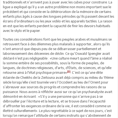
traditionnels et n’arrivent pas à jouer avec les cubes pour construire. La
ligue a expliqué qu’il y a un autre problème non moins important sue le
précédent et qui consiste en la détérioration de la mémoire de certains
enfants plus âgés à cause des longues périodes qu’ils passent devant les
écrans d’ordinateurs ou les jeux vidéo et les appareils tactiles. La raison
en est que les enfants perdent la capacité de finir les devoirs habituels
avec le stylo et le papier.
Toutes ces considérations font que les peuples arabes et musulmans se
retrouvent face à des dilemmes plus malaisés à supporter, alors qu’ils
n’ont amorcé que depuis peu de se débarrasser partiellement et
laborieusement des décennies de déclin. Ce qu’Oswald Spengler avait
déclaré n’est pas négligeable : «Une culture meurt quand l'âme a réalisé
la somme entière de ses possibilités, sous la forme de peuples, de
langues, de doctrines religieuses, d'arts, d'États, de sciences, et qu'elle
[2]
retourne ainsi à l'état psychique primaire»
. C’est ce qu’une élite
éclairée de Cheikhs de la Zeitouna avait déjà compris au milieu du 19ème
siècle lorsqu’elle s’est tournée vers l’Occident au lieu de l’Orient pour
s’abreuver aux sources du progrès et comprendre les raisons de sa
puissance. Nous avons à réfléchir aussi sur ce qu’un psychanalyste avait
démontré en écrivant : «S’il y a une personne qui n’arrive pas à se
débrouiller par l’écriture et la lecture, et se trouve dans l’incapacité
d’affronter les exigences ordinaire de la vie, il est considéré comme un
illettré culturellement». Le plus regrettable à ce sujet de nos jours, c’est
lorsqu’on remarque l’attitude de certains instruits qui s’abstiennent de