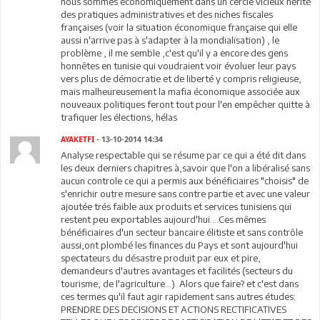
nous sommes économiquement dans un cercle vicieux hérité
des pratiques administratives et des niches fiscales
françaises (voir la situation économique française qui elle
aussi n'arrive pas à s'adapter à la mondialisation) , le
problème , il me semble ,c'est qu'il y a encore des gens
honnêtes en tunisie qui voudraient voir évoluer leur pays
vers plus de démocratie et de liberté y compris religieuse,
mais malheureusement la mafia économique associée aux
nouveaux politiques feront tout pour l'en empêcher quitte à
trafiquer les élections, hélas
AYAKETFI
- 13-10-2014 14:34
Analyse respectable qui se résume par ce qui a été dit dans
les deux derniers chapitres à,savoir que l'on a libéralisé sans
aucun controle ce qui a permis aux bénéficiaires "choisis" de
s'enrichir outre mesure sans contre partie et avec une valeur
ajoutée trés faible aux produits et services tunisiens qui
restent peu exportables aujourd'hui....Ces mêmes
bénéficiaires d'un secteur bancaire élitiste et sans contrôle
aussi,ont plombé les finances du Pays et sont aujourd'hui
spectateurs du désastre produit par eux et pire,
demandeurs d'autres avantages et facilités (secteurs du
tourisme, de l'agriculture...). Alors que faire? et c'est dans
ces termes qu'il faut agir rapidement sans autres études:
PRENDRE DES DECISIONS ET ACTIONS RECTIFICATIVES