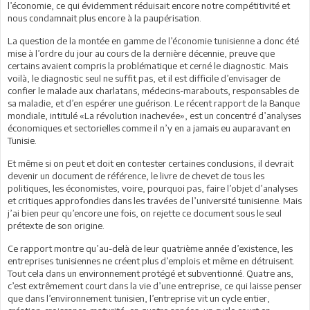
l’économie, ce qui évidemment réduisait encore notre compétitivité et
nous condamnait plus encore à la paupérisation.
La question de la montée en gamme de l’économie tunisienne a donc été
mise à l’ordre du jour au cours de la dernière décennie, preuve que
certains avaient compris la problématique et cerné le diagnostic. Mais
voilà, le diagnostic seul ne suffit pas, et il est difficile d’envisager de
confier le malade aux charlatans, médecins-marabouts, responsables de
sa maladie, et d’en espérer une guérison. Le récent rapport de la Banque
mondiale, intitulé «La révolution inachevée», est un concentré d’analyses
économiques et sectorielles comme il n’y en a jamais eu auparavant en
Tunisie.
Et même si on peut et doit en contester certaines conclusions, il devrait
devenir un document de référence, le livre de chevet de tous les
politiques, les économistes, voire, pourquoi pas, faire l’objet d’analyses
et critiques approfondies dans les travées de l’université tunisienne. Mais
j’ai bien peur qu’encore une fois, on rejette ce document sous le seul
prétexte de son origine.
Ce rapport montre qu’au-delà de leur quatrième année d’existence, les
entreprises tunisiennes ne créent plus d’emplois et même en détruisent.
Tout cela dans un environnement protégé et subventionné. Quatre ans,
c’est extrêmement court dans la vie d’une entreprise, ce qui laisse penser
que dans l’environnement tunisien, l’entreprise vit un cycle entier,