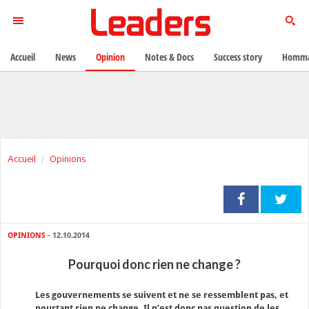
Accueil
News
Opinion
Notes & Docs
Success story
Homma
Accueil
Opinions
OPINIONS
- 12.10.2014
Pourquoi donc rien ne change ?
Les gouvernements se suivent et ne se ressemblent pas, et
pourtant rien ne change. Il n’est donc pas question de les