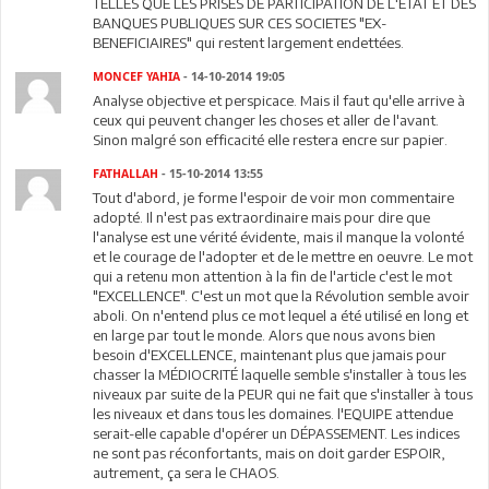
TELLES QUE LES PRISES DE PARTICIPATION DE L'ETAT ET DES
BANQUES PUBLIQUES SUR CES SOCIETES "EX-
BENEFICIAIRES" qui restent largement endettées.
MONCEF YAHIA
- 14-10-2014 19:05
Analyse objective et perspicace. Mais il faut qu'elle arrive à
ceux qui peuvent changer les choses et aller de l'avant.
Sinon malgré son efficacité elle restera encre sur papier.
FATHALLAH
- 15-10-2014 13:55
Tout d'abord, je forme l'espoir de voir mon commentaire
adopté. Il n'est pas extraordinaire mais pour dire que
l'analyse est une vérité évidente, mais il manque la volonté
et le courage de l'adopter et de le mettre en oeuvre. Le mot
qui a retenu mon attention à la fin de l'article c'est le mot
"EXCELLENCE". C'est un mot que la Révolution semble avoir
aboli. On n'entend plus ce mot lequel a été utilisé en long et
en large par tout le monde. Alors que nous avons bien
besoin d'EXCELLENCE, maintenant plus que jamais pour
chasser la MÉDIOCRITÉ laquelle semble s'installer à tous les
niveaux par suite de la PEUR qui ne fait que s'installer à tous
les niveaux et dans tous les domaines. l'EQUIPE attendue
serait-elle capable d'opérer un DÉPASSEMENT. Les indices
ne sont pas réconfortants, mais on doit garder ESPOIR,
autrement, ça sera le CHAOS.