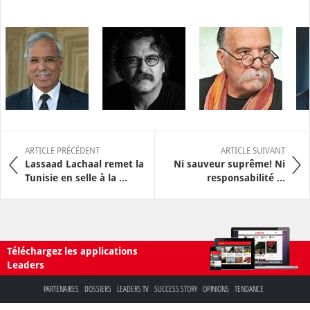
ARTICLE PRÉCÉDENT
ARTICLE SUIVANT
Lassaad Lachaal remet la
Ni sauveur suprême! Ni
Tunisie en selle à la ...
responsabilité ...
Téléchargez les applications
Leaders
PARTENAIRES
DOSSIERS
LEADERS TV
SUCCESS STORY
OPINIONS
TENDANCE