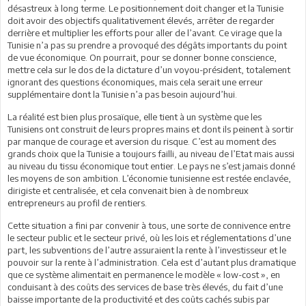
désastreux à long terme. Le positionnement doit changer et la Tunisie
doit avoir des objectifs qualitativement élevés, arrêter de regarder
derrière et multiplier les efforts pour aller de l’avant. Ce virage que la
Tunisie n’a pas su prendre a provoqué des dégâts importants du point
de vue économique. On pourrait, pour se donner bonne conscience,
mettre cela sur le dos de la dictature d’un voyou-président, totalement
ignorant des questions économiques, mais cela serait une erreur
supplémentaire dont la Tunisie n’a pas besoin aujourd’hui.
La réalité est bien plus prosaïque, elle tient à un système que les
Tunisiens ont construit de leurs propres mains et dont ils peinent à sortir
par manque de courage et aversion du risque. C’est au moment des
grands choix que la Tunisie a toujours failli, au niveau de l’Etat mais aussi
au niveau du tissu économique tout entier. Le pays ne s’est jamais donné
les moyens de son ambition. L’économie tunisienne est restée enclavée,
dirigiste et centralisée, et cela convenait bien à de nombreux
entrepreneurs au profil de rentiers.
Cette situation a fini par convenir à tous, une sorte de connivence entre
le secteur public et le secteur privé, où les lois et réglementations d’une
part, les subventions de l’autre assuraient la rente à l’investisseur et le
pouvoir sur la rente à l’administration. Cela est d’autant plus dramatique
que ce système alimentait en permanence le modèle « low-cost », en
conduisant à des coûts des services de base très élevés, du fait d’une
baisse importante de la productivité et des coûts cachés subis par