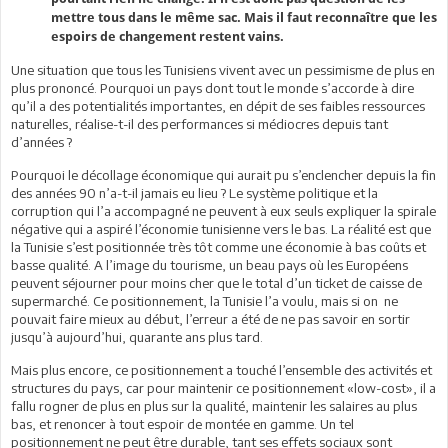
mettre tous dans le même sac. Mais il faut reconnaître que les
espoirs de changement restent vains.
Une situation que tous les Tunisiens vivent avec un pessimisme de plus en
plus prononcé. Pourquoi un pays dont tout le monde s’accorde à dire
qu’il a des potentialités importantes, en dépit de ses faibles ressources
naturelles, réalise-t-il des performances si médiocres depuis tant
d’années ?
Pourquoi le décollage économique qui aurait pu s’enclencher depuis la fin
des années 90 n’a-t-il jamais eu lieu ? Le système politique et la
corruption qui l’a accompagné ne peuvent à eux seuls expliquer la spirale
négative qui a aspiré l’économie tunisienne vers le bas. La réalité est que
la Tunisie s’est positionnée très tôt comme une économie à bas coûts et
basse qualité. A l’image du tourisme, un beau pays où les Européens
peuvent séjourner pour moins cher que le total d’un ticket de caisse de
supermarché. Ce positionnement, la Tunisie l’a voulu, mais si on ne
pouvait faire mieux au début, l’erreur a été de ne pas savoir en sortir
jusqu’à aujourd’hui, quarante ans plus tard.
Mais plus encore, ce positionnement a touché l’ensemble des activités et
structures du pays, car pour maintenir ce positionnement «low-cost», il a
fallu rogner de plus en plus sur la qualité, maintenir les salaires au plus
bas, et renoncer à tout espoir de montée en gamme. Un tel
positionnement ne peut être durable, tant ses effets sociaux sont