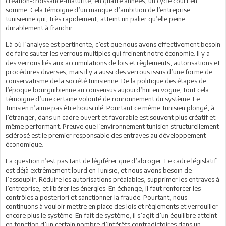
création-croissance-maturité, en quatre années, un cycle court en
somme. Cela témoigne d’un manque d’ambition de l’entreprise
tunisienne qui, très rapidement, atteint un palier qu’elle peine
durablement à franchir.
Là où l’analyse est pertinente, c’est que nous avons effectivement besoin
de faire sauter les verrous multiples qui freinent notre économie. Il y a
des verrous liés aux accumulations de lois et règlements, autorisations et
procédures diverses, mais il y a aussi des verrous issus d’une forme de
conservatisme de la société tunisienne. De la politique des étapes de
l’époque bourguibienne au consensus aujourd’hui en vogue, tout cela
témoigne d’une certaine volonté de ronronnement du système. Le
Tunisien n’aime pas être bousculé. Pourtant ce même Tunisien plongé, à
l’étranger, dans un cadre ouvert et favorable est souvent plus créatif et
même performant. Preuve que l’environnement tunisien structurellement
sclérosé est le premier responsable des entraves au développement
économique.
La question n’est pas tant de légiférer que d’abroger. Le cadre législatif
est déjà extrêmement lourd en Tunisie, et nous avons besoin de
l’assouplir. Réduire les autorisations préalables, supprimer les entraves à
l’entreprise, et libérer les énergies. En échange, il faut renforcer les
contrôles a posteriori et sanctionner la fraude. Pourtant, nous
continuons à vouloir mettre en place des lois et règlements et verrouiller
encore plus le système. En fait de système, il s’agit d’un équilibre atteint
en fonction d’un certain nombre d’intérêts contradictoires dans un