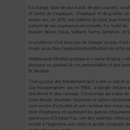
Il a changé. Quoi de plus banal, de plus courant, «se
et tenter de s’expliquer, d’expliquer et de justifier ce
quatre ans, en 2010, aux Editions du Seuil, Jean-Pierre
partant de son expérience personnelle, il a traité d
Koesler, Nizan, Duras, Vailland, Sartre, Semprun…et t
Le problème n’est donc pas de changer ou pas, il est
réside aussi dans l’explication/justification de cette 
Abdelwahab Meddeb pratique le « name droping » af
physique ou spirituel de ces personnalités et leur exe
M. Meddeb.
Tout ça pour dire trivialement qu’il a viré sa cuti et 
Guy Hocquenghem qui, en 1986, a épinglé certains q
libéralisme le plus sauvage. Cet ouvrage qui a plus de 
Cohn-Bendit, Bruckner, Kouchner et autres Glucksman
sont encore d’actualité et ont continué leur «mue »j
droit d’ingérence et soutenant les guerres étasunien
expression d’Octavio Paz, une des vedettes citées pa
hostile à l’ingérence avec tout ce qu’elle comporte d