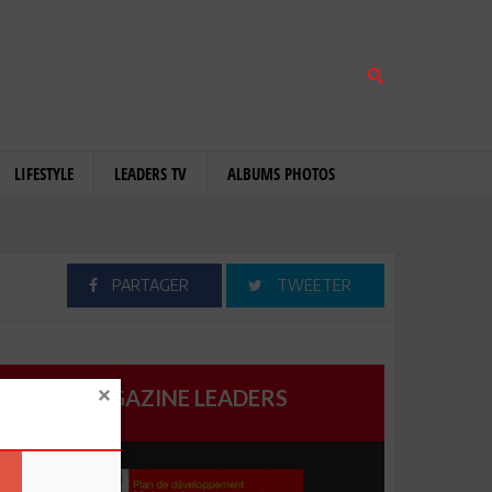
LIFESTYLE
LEADERS TV
ALBUMS PHOTOS
PARTAGER
TWEETER
MAGAZINE LEADERS