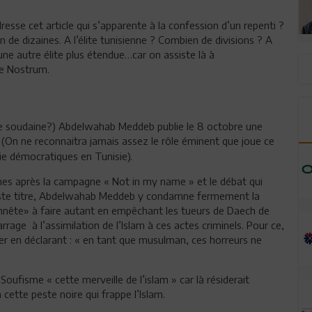
esse cet article qui s’apparente à la confession d’un repenti ?
de dizaines. A l’élite tunisienne ? Combien de divisions ? A
une autre élite plus étendue…car on assiste là à
re Nostrum.
ie soudaine?) Abdelwahab Meddeb publie le 8 octobre une
(On ne reconnaitra jamais assez le rôle éminent que joue ce
vie démocratiques en Tunisie).
ines après la campagne « Not in my name » et le débat qui
 juste titre, Abdelwahab Meddeb y condamne fermement la
nête» à faire autant en empêchant les tueurs de Daech de
age à l’assimilation de l’Islam à ces actes criminels. Pour ce,
r en déclarant : « en tant que musulman, ces horreurs ne
 Soufisme « cette merveille de l’islam » car là résiderait
cette peste noire qui frappe l’Islam.