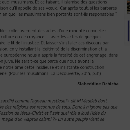
nt que musulmans. Et ce faisant, il islamise des questions
rison qu’il appelle de ses vœux. Car après tout, si les barbares
m en quoi les musulmans bien portants sont-ils responsables ?
les collectivement des actes d’une minorité criminelle :
culture ou de croyance — avec les actes de quelques
e le lit de l’injustice. Et laisser s’installer ces discours par
on, en y installant la légitimité de la discrimination et la
die européenne nous a appris la fatalité de cet engrenage, dans
on juive. Ne serait-ce que parce que nous avons la
e notre âme cette insidieuse et insistante construction
el (Pour les musulmans, La Découverte, 2014, p.31).
Slaheddine Dchicha
 sacrifié comme l’agneau mystique?» dit M.Meddeb dont
ire des religions est reconnue de tous. Donc il n’ignore pas que
sion de Jésus-Christ et il sait quel rôle a joué l’idée du
la magie d’un «lapsus calami ?» un autre peuple vient se