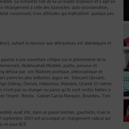
deb. Sa notoriété fait de lui un leader d’opinion et il agit en
te étrangement à celle des Islamistes: auto-proclamation,
idat consensuel, trois attitudes qui maltraitent quelque peu
 direct, autant la réponse aux détracteurs est alambiquée et
me gauche à une ouverture critique sur le phénomène de la
euphémisme!), Abdelwahab Meddeb, poète, penseur et
g détour par ses filiations poétique, philosophique et
ars parmi les plus brillantes. Jugez-en : Edouard Glissant,
Régis Debray, Derrida, Habermas, Mandela, Ghandi. Et même
s n’ont pas su changer ou parce qu’ils sont restés fidèles à
e l’esprit : Benda, Gabriel Garcia Marquez, Bourdieu, Toni
ddeb avait été, dans un passé lointain, gauchiste, mais le
11 septembre 2001 ont provoqué un changement radical qui
is et pour BCE