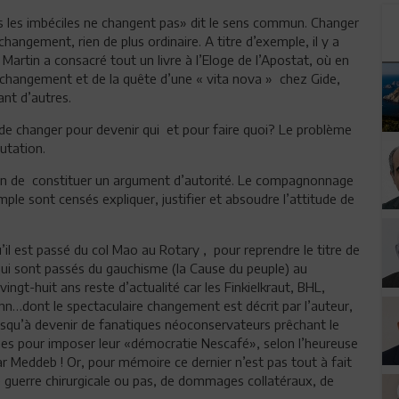
uls les imbéciles ne changent pas» dit le sens commun. Changer
 changement, rien de plus ordinaire. A titre d’exemple, il y a
 Martin a consacré tout un livre à l’Eloge de l’Apostat, où en
u changement et de la quête d’une « vita nova » chez Gide,
ant d’autres.
 de changer pour devenir qui et pour faire quoi? Le problème
mutation.
in de constituer un argument d’autorité. Le compagnonnage
mple sont censés expliquer, justifier et absoudre l’attitude de
qu’il est passé du col Mao au Rotary , pour reprendre le titre de
ui sont passés du gauchisme (la Cause du peuple) au
vingt-huit ans reste d’actualité car les Finkielkraut, BHL,
n…dont le spectaculaire changement est décrit par l’auteur,
usqu’à devenir de fanatiques néoconservateurs prêchant le
nes pour imposer leur «démocratie Nescafé», selon l’heureuse
r Meddeb ! Or, pour mémoire ce dernier n’est pas tout à fait
e guerre chirurgicale ou pas, de dommages collatéraux, de