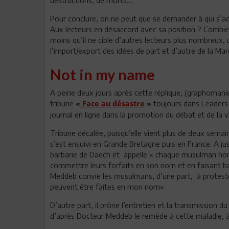
destructions, de morts…
Pour conclure, on ne peut que se demander à qui s’adr
Aux lecteurs en désaccord avec sa position ? Combien 
moins qu’il ne cible d’autres lecteurs plus nombreux, 
l’import/export des idées de part et d’autre de la Ma
Not in my name
A peine deux jours après cette réplique, (graphoman
tribune
toujours dans Leaders 
«
Face au désastre
»
journal en ligne dans la promotion du débat et de la 
Tribune décalée, puisqu’elle vient plus de deux sema
s’est ensuivi en Grande Bretagne puis en France. A
barbarie de Daech et appelle « chaque musulman hon
commettre leurs forfaits en son nom et en faisant barr
Meddeb convie les musulmans, d’une part, à proteste
peuvent être faites en mon nom».
D’autre part, il prône l’entretien et la transmission du
d’après Docteur Meddeb le remède à cette maladie, à 