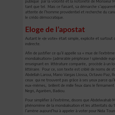
publique par la volonté et la notoriété de Monsieur Med
tant que tel. Mais ce faisant, sa démarche s’apparen
attente de l’homme providentiel et recherche du cand
le crédo démocratique.
Eloge de l’apostat
Autant le «Je vote» était simple, explicite et surtout
indirecte.
Afin de justifier ce qu’il appelle sa « mue de l’extrê
mondialisation» (admirable périphrase ! splendide 
enseignant en littérature comparée, procède à un lon
littéraire. Pour ce, son texte est criblé de noms de st
Abdellah Laroui, Mario Vargas Llossa, Octavio Paz, 
ceux qui ne trouvent pas grâce à ses yeux parce qu’il
eux-mêmes, brillent de mille feux dans le firmament d
Negri, Aganben, Badiou.
Pour simplifier à l’extrême, disons que Abdelwahab Me
phénomène de la mondialisation et les attentats du 
l’amène aujourd’hui à appeler à voter pour Nida Toun