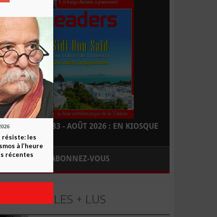
LEADERS N° 183 - AOÛT 2026 : EN KIOSQUE
2026
 résiste: les
smos à l’heure
s récentes
ABONNEZ-VOUS
LES + LUS