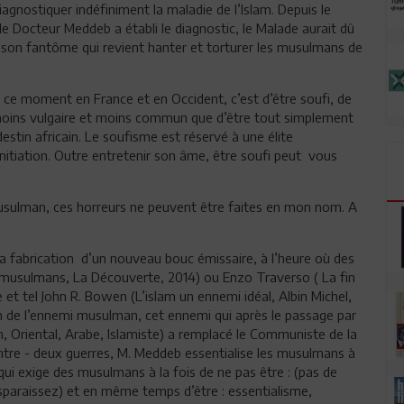
agnostiquer indéfiniment la maladie de l’Islam. Depuis le
e Docteur Meddeb a établi le diagnostic, le Malade aurait dû
it son fantôme qui revient hanter et torturer les musulmans de
en ce moment en France et en Occident, c’est d’être soufi, de
 moins vulgaire et moins commun que d’être tout simplement
estin africain. Le soufisme est réservé à une élite
 initiation. Outre entretenir son âme, être soufi peut vous
musulman, ces horreurs ne peuvent être faites en mon nom. A
a fabrication d’un nouveau bouc émissaire, à l’heure où des
es musulmans, La Découverte, 2014) ou Enzo Traverso ( La fin
 et tel John R. Bowen (L’islam un ennemi idéal, Albin Michel,
on de l’ennemi musulman, cet ennemi qui après le passage par
n, Oriental, Arabe, Islamiste) a remplacé le Communiste de la
’entre - deux guerres, M. Meddeb essentialise les musulmans à
 qui exige des musulmans à la fois de ne pas être : (pas de
paraissez) et en même temps d’être : essentialisme,