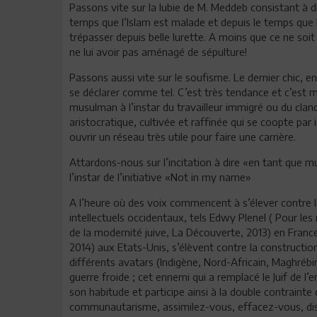
Passons vite sur la lubie de M. Meddeb consistant à di
temps que l’Islam est malade et depuis le temps que l
trépasser depuis belle lurette. A moins que ce ne so
ne lui avoir pas aménagé de sépulture!
Passons aussi vite sur le soufisme. Le dernier chic, 
se déclarer comme tel. C’est très tendance et c’est
musulman à l’instar du travailleur immigré ou du cland
aristocratique, cultivée et raffinée qui se coopte par
ouvrir un réseau très utile pour faire une carrière.
Attardons-nous sur l’incitation à dire «en tant que 
l’instar de l’initiative «Not in my name»
A l’heure où des voix commencent à s’élever contre l
intellectuels occidentaux, tels Edwy Plenel ( Pour l
de la modernité juive, La Découverte, 2013) en France
2014) aux Etats-Unis, s’élèvent contre la constructi
différents avatars (Indigène, Nord-Africain, Maghrébi
guerre froide ; cet ennemi qui a remplacé le Juif de l
son habitude et participe ainsi à la double contrainte
communautarisme, assimilez-vous, effacez-vous, dis