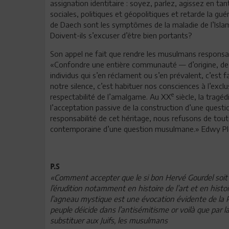
assignation identitaire : soyez, parlez, agissez en ta
sociales, politiques et géopolitiques et retarde la gué
de Daech sont les symptômes de la maladie de l’Isla
Doivent-ils s’excuser d’être bien portants?
Son appel ne fait que rendre les musulmans responsab
«Confondre une entière communauté — d’origine, de 
individus qui s’en réclament ou s’en prévalent, c’est fair
notre silence, c’est habituer nos consciences à l’exclusi
e
respectabilité de l’amalgame. Au XX
siècle, la tragé
l’acceptation passive de la construction d’une questi
responsabilité de cet héritage, nous refusons de tout
contemporaine d’une question musulmane.» Edwy Plen
P.S
«Comment accepter que le si bon Hervé Gourdel soit
l’érudition notamment en histoire de l’art et en histo
l’agneau mystique est une évocation évidente de la Pas
peuple déicide dans l’antisémitisme or voilà que par 
substituer aux Juifs, les musulmans