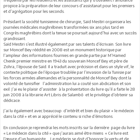
propice à la préparation de leur concours d’assistanat pour les premiers
et d’agrégation pour les seconds.
Présidant la société tunisienne de chirurgie, Saïd Mestiri organisera les
journées médicales maghrébines transformées six ans plus tard en
Congrès maghrébins dont la tenue se poursuit aujourd’hui avec un succès
grandissant.
Saïd Mestiri s’est illustré également par ses talents d’écrivain. Son livre
sur Moncef Bey réédité en 2008 est un monument historique par
l’ampleur des informations fournies en grande partie par M’Hamed
Chenik premier ministre en 1943 du souverain Moncef Bey et père de
Zohra, l’épouse de Saïd. Il a traduit avec précision et dans un style vif, le
contexte politique de l’époque troublée par l’invasion de la Tunisie par
les forces armées allemandes et la personnalité de Moncef Bey dont la
volonté de tunisifier l’administration lui a couté son abdication et son
exil. J’ai eu le plaisir d’assister à la présentation du livre qu’il a faite le 28
juin 2008 à la librairie Art Libris de Salambô et le privilège d’obtenir sa
dédicace.
J’ai lu également avec beaucoup d’intérêt et bien du plaisir « le médecin
dans la cité » et en ai apprécié le contenu si riche d’émotions.
En conclusion je reprendrai les mots inscrits sur la dernière page du livre
« Le médecin dans la cité » que j’aurais aimé être miens « Ce livre est
l’œuvre d’un humaniste…..Le médecin se doit d’honorer la vertu et de