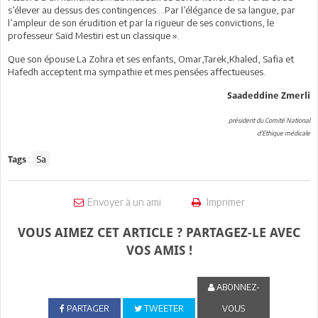
s’élever au dessus des contingences….Par l’élégance de sa langue, par
l’ampleur de son érudition et par la rigueur de ses convictions, le
professeur Saïd Mestiri est un classique ».
Que son épouse La Zohra et ses enfants, Omar,Tarek,Khaled, Safia et
Hafedh acceptent ma sympathie et mes pensées affectueuses.
Saadeddine Zmerli
président du Comité National
d'Ethique médicale
:
Sa
Tags
Envoyer à un ami
Imprimer
VOUS AIMEZ CET ARTICLE ? PARTAGEZ-LE AVEC
VOS AMIS !
ABONNEZ-
PARTAGER
TWEETER
VOUS