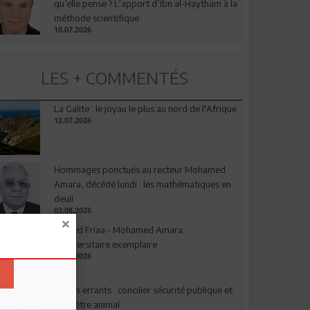
qu’elle pense ? L’apport d’Ibn al-Haytham à la
méthode scientifique
10.07.2026
LES + COMMENTÉS
La Galite : le joyau le plus au nord de l'Afrique
12.07.2026
Hommages ponctués au recteur Mohamed
Amara, décédé lundi : les mathématiques en
deuil
03.08.2026
Ahmed Friaa - Mohamed Amara:
l’Universitaire exemplaire
04.08.2026
Chiens errants : concilier sécurité publique et
bien-être animal