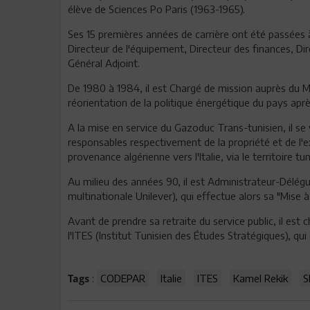
élève de Sciences Po Paris (1963-1965).
Ses 15 premières années de carrière ont été passées 
Directeur de l'équipement, Directeur des finances, Dire
Général Adjoint.
De 1980 à 1984, il est Chargé de mission auprès du Min
réorientation de la politique énergétique du pays aprè
A la mise en service du Gazoduc Trans-tunisien, il s
responsables respectivement de la propriété et de l'e
provenance algérienne vers l'Italie, via le territoire tun
Au milieu des années 90, il est Administrateur-Délégu
multinationale Unilever), qui effectue alors sa "Mise à
Avant de prendre sa retraite du service public, il es
l'ITES (Institut Tunisien des Études Stratégiques), qui
:
CODEPAR
Italie
ITES
Kamel Rekik
S
Tags