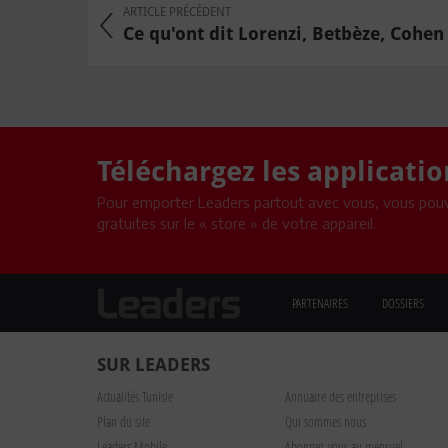
ARTICLE PRÉCÉDENT
Ce qu'ont dit Lorenzi, Betbèze, Cohen e
Téléchargez les applicati
Pour emporter Leaders partout avec vous, vous pouv
gratuites sur le « store » de votre appareil.
PARTENAIRES
DOSSIERS
SUR LEADERS
Actualités Tunisie
Annuaire des entreprises
Plan du site
Qui sommes nous
Leaders Mobile
Abonnez-vous au mensuel