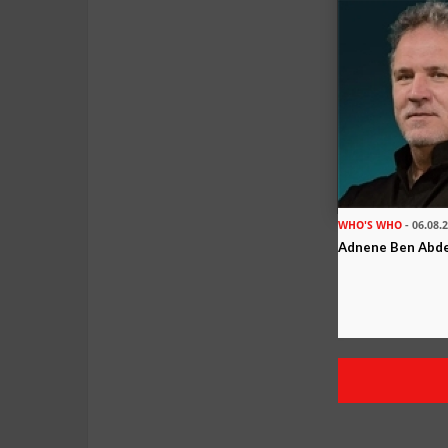
WHO'S WHO
- 06.08.
Adnene Ben Abd