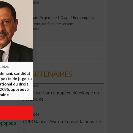
17.07.2026
Espagne-Argentine 1-0 ap : Un champion
valeureux, un finaliste absent
19.07.2026
4.2026
PARTENAIRES
ghmani, candidat
u poste de juge au
ational du droit
06.08.2026
-2035, approuvé
Un consortium européen développe un
caine
modèle de ...
04.08.2026
OPPO lance l'A6c en Tunisie: la nouvelle
...