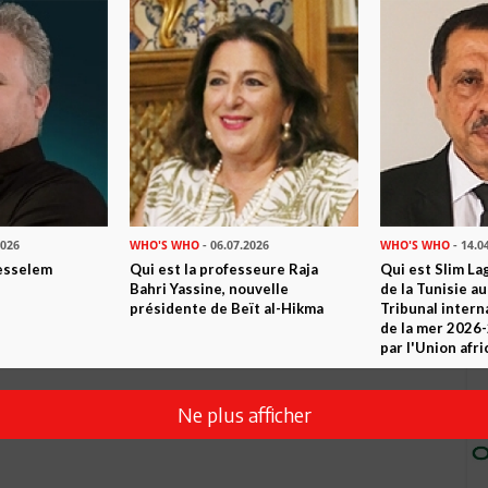
2026
WHO'S WHO
- 06.07.2026
WHO'S WHO
- 14.0
esselem
Qui est la professeure Raja
Qui est Slim La
Bahri Yassine, nouvelle
de la Tunisie a
présidente de Beït al-Hikma
Tribunal intern
de la mer 2026
par l'Union afri
Ne plus afficher