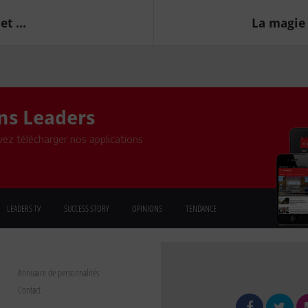
t ...
La magie 
ons Leaders
ez télécharger nos applications
LEADERS TV
SUCCESS STORY
OPINIONS
TENDANCE
Annuaire de personnalités
Contact