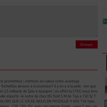
Envoyer
enir prometteur ; mettons en valeur notre avantage
friche!Des devises à économiser? il y en a à la pelle : rien que
c'est 3,5 milliards de $/an à épargner ; en effet la STEG nous livre
'elle importe -le notre de chez BG !Soit 5 M de Tep à 730 $/ T
n ; ALORS QUE LE SOLEIL NOUS EN PRODIGUE 9 000 TW h/an,
solaires , CSP, CPV, PV, avec ces mêmes fonds - pour 5 ans- on