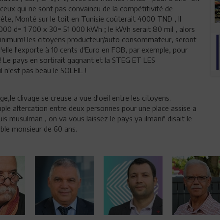
ur ceux qui ne sont pas convaincu de la compétitivité de
crête, Monté sur le toit en Tunisie coûterait 4000 TND , Il
000 d= 1 700 x 30= 51 000 kWh ; le kWh serait 80 mil , alors
 minimum! les citoyens producteur/auto consommateur, seront
u'elle l'exporte à 10 cents d'Euro en FOB, par exemple, pour
! Le pays en sortirait gagnant et la STEG ET LES
'est pas beau le SOLEIL !
,le clivage se creuse a vue d'oeil entre les citoyens.
imple altercation entre deux personnes pour une place assise a
s musulman , on va vous laissez le pays ya ilmani" disait le
able monsieur de 60 ans.