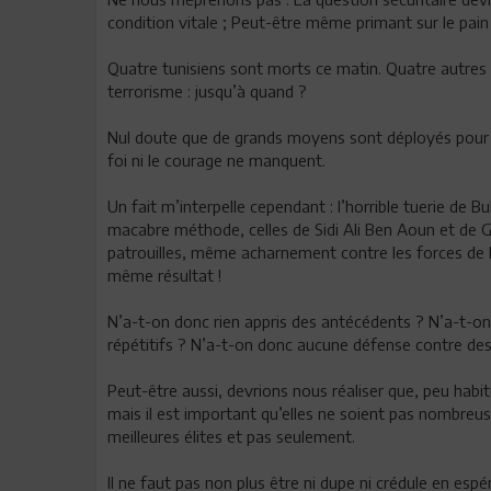
condition vitale ; Peut-être même primant sur le pain
Quatre tunisiens sont morts ce matin. Quatre autres s
terrorisme : jusqu’à quand ?
Nul doute que de grands moyens sont déployés pour co
foi ni le courage ne manquent.
Un fait m’interpelle cependant : l’horrible tuerie de 
macabre méthode, celles de Sidi Ali Ben Aoun et de 
patrouilles, même acharnement contre les forces de l’
même résultat !
N’a-t-on donc rien appris des antécédents ? N’a-t-o
répétitifs ? N’a-t-on donc aucune défense contre des 
Peut-être aussi, devrions nous réaliser que, peu habi
mais il est important qu’elles ne soient pas nombreu
meilleures élites et pas seulement.
Il ne faut pas non plus être ni dupe ni crédule en espé