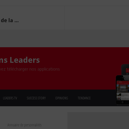
e la ...
ons Leaders
ez télécharger nos applications
LEADERS TV
SUCCESS STORY
OPINIONS
TENDANCE
Annuaire de personnalités