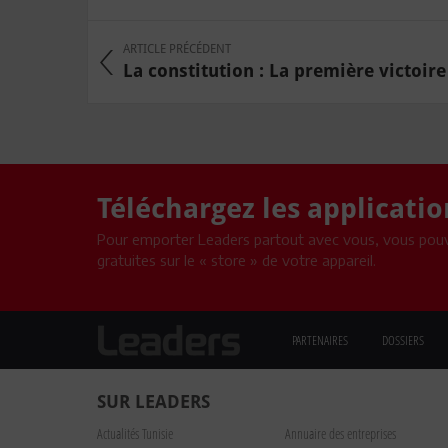
ARTICLE PRÉCÉDENT
La constitution : La première victoire d
Téléchargez les applicati
Pour emporter Leaders partout avec vous, vous pouv
gratuites sur le « store » de votre appareil.
PARTENAIRES
DOSSIERS
SUR LEADERS
Actualités Tunisie
Annuaire des entreprises