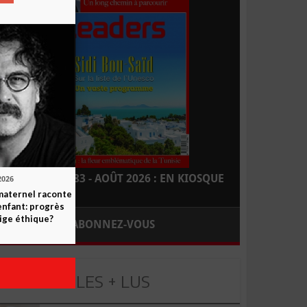
LEADERS N° 183 - AOÛT 2026 : EN KIOSQUE
2026
maternel raconte
enfant: progrès
ige éthique?
ABONNEZ-VOUS
LES + LUS