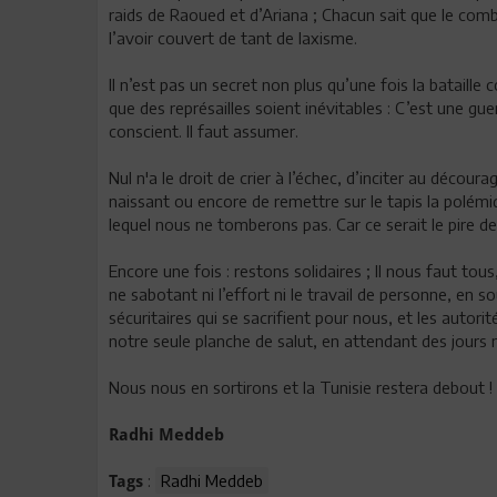
raids de Raoued et d’Ariana ; Chacun sait que le comba
l’avoir couvert de tant de laxisme.
Il n’est pas un secret non plus qu’une fois la batail
que des représailles soient inévitables : C’est une gu
conscient. Il faut assumer.
Nul n'a le droit de crier à l’échec, d’inciter au déco
naissant ou encore de remettre sur le tapis la polémiqu
lequel nous ne tomberons pas. Car ce serait le pire d
Encore une fois : restons solidaires ; Il nous faut to
ne sabotant ni l’effort ni le travail de personne, en
sécuritaires qui se sacrifient pour nous, et les autori
notre seule planche de salut, en attendant des jours
Nous nous en sortirons et la Tunisie restera debout !
Radhi Meddeb
:
Radhi Meddeb
Tags