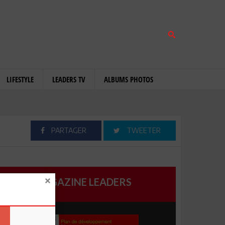
LIFESTYLE
LEADERS TV
ALBUMS PHOTOS
PARTAGER
TWEETER
MAGAZINE LEADERS