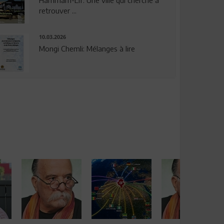
Hammam-Lif: Une ville qui cherche à
retrouver ...
10.03.2026
Mongi Chemli: Mélanges à lire