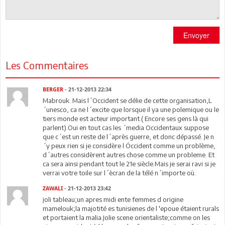
Envoyer
Les Commentaires
BERGER
- 21-12-2013 22:34
Mabrouk. Mais l´Occident se délie de cette organisation,L
´unesco, ca ne l´excite que lorsque il ya une polemique ou le
tiers monde est acteur important.( Encore ses gens là qui
parlent).Oui en tout cas les ´media Occidentaux suppose
que c´est un reste de l´après guerre, et donc dépassé. Je n
´y peux rien si je considère l Óccident comme un problème,
d´autres considèrent autres chose comme un probleme. Et
ca sera ainsi pendant tout le 21e siècle.Mais je serai ravi si je
verrai votre toile sur l´ècran de la télé n´importe où.
ZAWALI
- 21-12-2013 23:42
joli tableau;un apres midi ente femmes d origine
mamelouk;la majotité es tunisienes de l 'epoue étaient rurals
et portaient la malia.Jolie scene orientaliste;comme on les