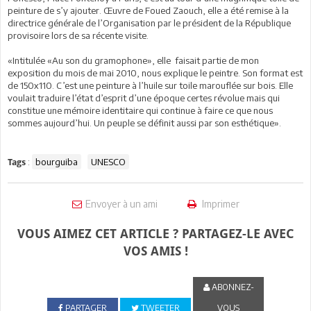
peinture de s’y ajouter. Œuvre de Foued Zaouch, elle a été remise à la
directrice générale de l’Organisation par le président de la République
provisoire lors de sa récente visite.
«Intitulée «Au son du gramophone», elle faisait partie de mon
exposition du mois de mai 2010, nous explique le peintre. Son format est
de 150x110. C’est une peinture à l’huile sur toile marouflée sur bois. Elle
voulait traduire l’état d’esprit d’une époque certes révolue mais qui
constitue une mémoire identitaire qui continue à faire ce que nous
sommes aujourd’hui. Un peuple se définit aussi par son esthétique».
:
bourguiba
UNESCO
Tags
Envoyer à un ami
Imprimer
VOUS AIMEZ CET ARTICLE ? PARTAGEZ-LE AVEC
VOS AMIS !
ABONNEZ-
PARTAGER
TWEETER
VOUS