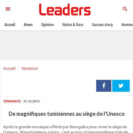
Accueil
News
Opinion
Notes & Docs
Success story
Homma
Accueil
Tendance
TENDANCE
- 21.12.2013
De magnifiques tunisiennes au siège de l'Unesco
Après la grande mosaïque offerte par Bourguiba pour orner le siège de
l’Unesco, Place Fontenoy à Paris, c’est au tour d’une magnifique toile de