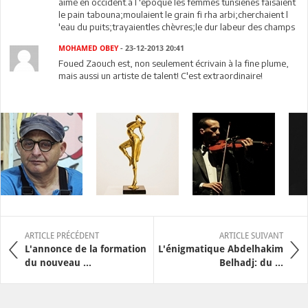
aime en occident.à l 'epoque les femmes tunsienes faisaient
le pain tabouna;moulaient le grain fi rha arbi;cherchaient l
'eau du puits;trayaientles chèvres;le dur labeur des champs
MOHAMED OBEY
- 23-12-2013 20:41
Foued Zaouch est, non seulement écrivain à la fine plume,
mais aussi un artiste de talent! C'est extraordinaire!
ARTICLE PRÉCÉDENT
ARTICLE SUIVANT
L'annonce de la formation
L'énigmatique Abdelhakim
du nouveau ...
Belhadj: du ...