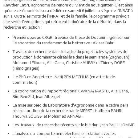
Kawther Latiri, agronome de renom qui vient de nous quitter. C’est ainsi
qu’une cérémonie lui sera dédiée ce samedi 6 juillet au siège de l’INRAT à
Tunis. Outre les mots de l’INRAT et de la famille, le programme prévoit
une série d’évocations qui retracent l’itinéraire de la défunte, dans la
recherche et l’action :
Premiers pas au CRGR, travaux de thèse de Docteur Ingénieur sur
l'élaboration du rendement de la betterave : Akissa Bahri
Travaux de recherche dans le cadre du projet : « les systèmes de
production à dominante céréalière dans le semi aride (Zaghouan)
Mohamed Elloumi, Alia Gana, Christine AUBRY et Thierry DORE
(Témoignages)
Le PhD en Angleterre : Natij BEN MECHLIA (en attente de
confirmation)
La coordination du rapport régional CWANA/ IAASTD, Alia Gana,
Rim Ben Zid, Jean Albergel
La mise sur pied du Laboratoire d'Agronomie dans le cadre de la
restructuration de la recherche par le MERST : Haithem BAHRI,
Thourya SOUISSI et Mohamed ANNABI.
Les travaux de recherche récents sur le blé dur : Jean Paul LHOMME
L’analyse du comportement électoral en relation avec les