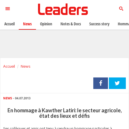
Accueil
News
Opinion
Notes & Docs
Success story
Homma
Accueil
News
NEWS
- 04.07.2013
En hommage à Kawther Latiri: le secteur agricole,
état des lieux et défis
Ses collègues et amis ont tenu à rendre un hommage particulier à