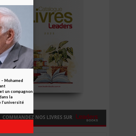
b – Mohamed
ant
 et un compagnon
dans la
 l’université
COMMANDEZ NOS LIVRES SUR