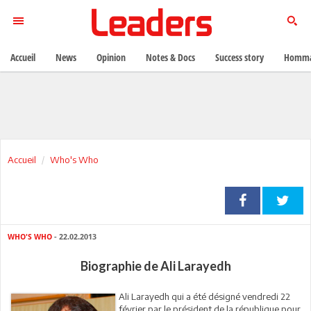
Accueil
News
Opinion
Notes & Docs
Success story
Homma
Accueil
Who's Who
WHO'S WHO
- 22.02.2013
Biographie de Ali Larayedh
Ali Larayedh qui a été désigné vendredi 22
février par le président de la république pour