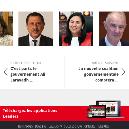
ARTICLE PRÉCÉDENT
ARTICLE SUIVANT
C'est parti, le
La nouvelle coalition
gouvernement Ali
gouvernementale
Larayedh ...
comptera ...
Téléchargez les applications
Leaders
PARTENAIRES
DOSSIERS
LEADERS TV
SUCCESS STORY
OPINIONS
TENDANCE