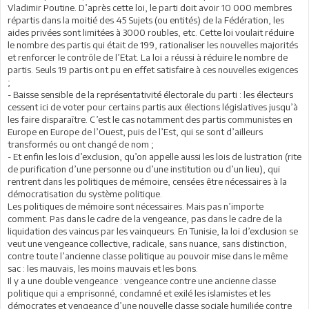
Vladimir Poutine. D’après cette loi, le parti doit avoir 10 000 membres
répartis dans la moitié des 45 Sujets (ou entités) de la Fédération, les
aides privées sont limitées à 3000 roubles, etc. Cette loi voulait réduire
le nombre des partis qui était de 199, rationaliser les nouvelles majorités
et renforcer le contrôle de l’Etat. La loi a réussi à réduire le nombre de
partis. Seuls 19 partis ont pu en effet satisfaire à ces nouvelles exigences
;
- Baisse sensible de la représentativité électorale du parti : les électeurs
cessent ici de voter pour certains partis aux élections législatives jusqu’à
les faire disparaître. C’est le cas notamment des partis communistes en
Europe en Europe de l’Ouest, puis de l’Est, qui se sont d’ailleurs
transformés ou ont changé de nom ;
- Et enfin les lois d’exclusion, qu’on appelle aussi les lois de lustration (rite
de purification d’une personne ou d’une institution ou d’un lieu), qui
rentrent dans les politiques de mémoire, censées être nécessaires à la
démocratisation du système politique.
Les politiques de mémoire sont nécessaires. Mais pas n’importe
comment. Pas dans le cadre de la vengeance, pas dans le cadre de la
liquidation des vaincus par les vainqueurs. En Tunisie, la loi d’exclusion se
veut une vengeance collective, radicale, sans nuance, sans distinction,
contre toute l’ancienne classe politique au pouvoir mise dans le même
sac : les mauvais, les moins mauvais et les bons.
Il y a une double vengeance : vengeance contre une ancienne classe
politique qui a emprisonné, condamné et exilé les islamistes et les
démocrates et vengeance d’une nouvelle classe sociale humiliée contre