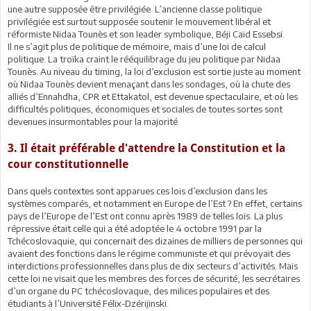
une autre supposée être privilégiée. L’ancienne classe politique
privilégiée est surtout supposée soutenir le mouvement libéral et
réformiste Nidaa Tounès et son leader symbolique, Béji Caïd Essebsi.
Il ne s’agit plus de politique de mémoire, mais d’une loi de calcul
politique. La troïka craint le rééquilibrage du jeu politique par Nidaa
Tounès. Au niveau du timing, la loi d’exclusion est sortie juste au moment
où Nidaa Tounès devient menaçant dans les sondages, où la chute des
alliés d’Ennahdha, CPR et Ettakatol, est devenue spectaculaire, et où les
difficultés politiques, économiques et sociales de toutes sortes sont
devenues insurmontables pour la majorité.
3. Il était préférable d'attendre la Constitution et la
cour constitutionnelle
Dans quels contextes sont apparues ces lois d’exclusion dans les
systèmes comparés, et notamment en Europe de l’Est ? En effet, certains
pays de l’Europe de l’Est ont connu après 1989 de telles lois. La plus
répressive était celle qui a été adoptée le 4 octobre 1991 par la
Tchécoslovaquie, qui concernait des dizaines de milliers de personnes qui
avaient des fonctions dans le régime communiste et qui prévoyait des
interdictions professionnelles dans plus de dix secteurs d’activités. Mais
cette loi ne visait que les membres des forces de sécurité, les secrétaires
d’un organe du PC tchécoslovaque, des milices populaires et des
étudiants à l’Université Félix-Dzérijinski.