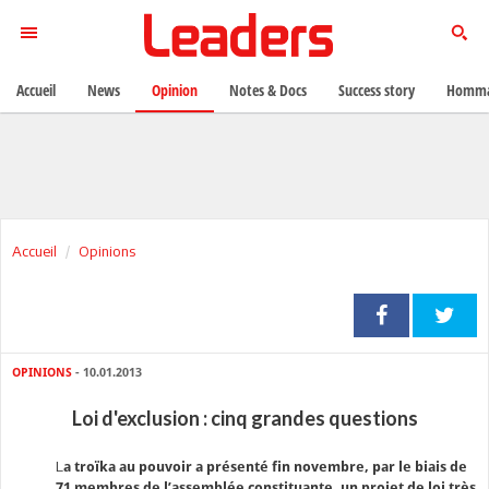
Accueil
News
Opinion
Notes & Docs
Success story
Homma
Accueil
Opinions
OPINIONS
- 10.01.2013
Loi d'exclusion : cinq grandes questions
L
a
troïka au pouvoir a présenté fin novembre, par le biais de
71 membres de l’assemblée constituante, un projet de loi très