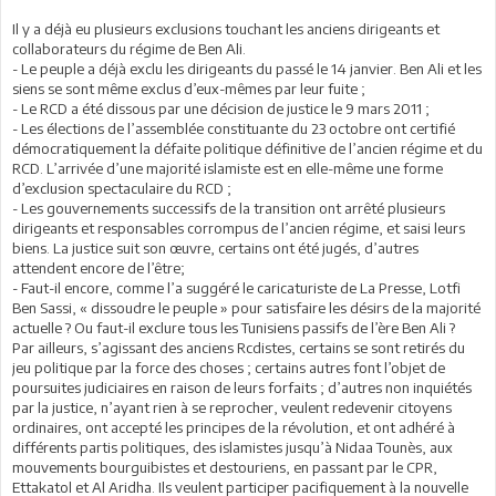
Il y a déjà eu plusieurs exclusions touchant les anciens dirigeants et
collaborateurs du régime de Ben Ali.
- Le peuple a déjà exclu les dirigeants du passé le 14 janvier. Ben Ali et les
siens se sont même exclus d’eux-mêmes par leur fuite ;
- Le RCD a été dissous par une décision de justice le 9 mars 2011 ;
- Les élections de l’assemblée constituante du 23 octobre ont certifié
démocratiquement la défaite politique définitive de l’ancien régime et du
RCD. L’arrivée d’une majorité islamiste est en elle-même une forme
d’exclusion spectaculaire du RCD ;
- Les gouvernements successifs de la transition ont arrêté plusieurs
dirigeants et responsables corrompus de l’ancien régime, et saisi leurs
biens. La justice suit son œuvre, certains ont été jugés, d’autres
attendent encore de l’être;
- Faut-il encore, comme l’a suggéré le caricaturiste de La Presse, Lotfi
Ben Sassi, « dissoudre le peuple » pour satisfaire les désirs de la majorité
actuelle ? Ou faut-il exclure tous les Tunisiens passifs de l’ère Ben Ali ?
Par ailleurs, s’agissant des anciens Rcdistes, certains se sont retirés du
jeu politique par la force des choses ; certains autres font l’objet de
poursuites judiciaires en raison de leurs forfaits ; d’autres non inquiétés
par la justice, n’ayant rien à se reprocher, veulent redevenir citoyens
ordinaires, ont accepté les principes de la révolution, et ont adhéré à
différents partis politiques, des islamistes jusqu’à Nidaa Tounès, aux
mouvements bourguibistes et destouriens, en passant par le CPR,
Ettakatol et Al Aridha. Ils veulent participer pacifiquement à la nouvelle