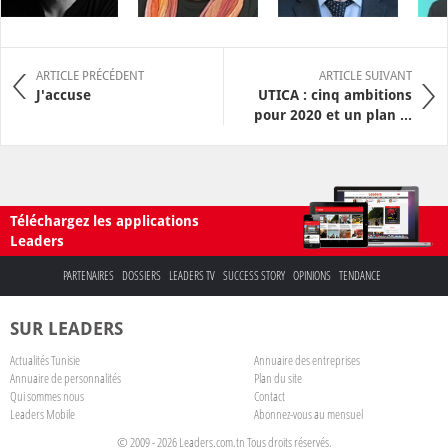
ARTICLE PRÉCÉDENT
ARTICLE SUIVANT
J'accuse
UTICA : cinq ambitions
pour 2020 et un plan ...
Téléchargez les applications
Leaders
PARTENAIRES
DOSSIERS
LEADERS TV
SUCCESS STORY
OPINIONS
TENDANCE
SUR LEADERS
Actualités Tunisie
Annuaire des entreprises
Annuaire de personnalités
Plan du site
Qui sommes nous
Contact
Leaders Mobile
Abonnez-vous au mensuel
© 2009 - 2026 Leaders.com.tn Tous droits réservés.