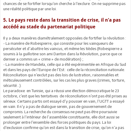
chances de se fortifier lorsqu’on cherche à l’exclure. On ne supprime pas
une réalité politique par une loi.
5. Le pays reste dans la transition de crise, il n'a pas
accédé au stade du partenariat politique
Il y a deux manières diamétralement opposées de fortifier la révolution :
- La manière de Robespierre, qui consiste pour les vainqueurs de
persécuter et d’abattre les vaincus, et même les tièdes (Robespierre a
soumis à la guillotine son ami Danton dans la Révolution, parce que ce
dernier a commis un « crime » de modération) ;
- La manière de Mandela, celle qui a été expérimentée en Afrique du Sud
et dans les pays de l’Europe de l’Est : celle de la réconciliation nationale.
Réconciliation qui n’exclut pas des lois de lustration, raisonnables et
méticuleusement contrôlées, sur les cas les plus graves (crimes, torture,
sécurité…).
Le paradoxe en Tunisie, qui a réussi une élection démocratique le 23
octobre, c’est que les tentatives de réconciliation n’ont pas été prises au
sérieux. Certains partis ont essayé d’y pousser en vain, l’UGTT a essayé
en vain. Il n’y a pas de dialogue serein, pas de gouvernement de
compromis. La recherche du consensus ne peut pas être poursuivie
seulement à l’intérieur de l’assemblée constituante, elle doit aussi se
prolonger entre l’ensemble des forces politiques du pays. La loi
d’exclusion confirme qu’on est dans la transition de crise, qu’on n’a pas