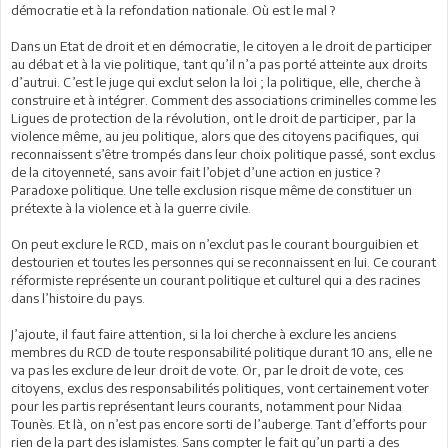
démocratie et à la refondation nationale. Où est le mal ?
Dans un Etat de droit et en démocratie, le citoyen a le droit de participer
au débat et à la vie politique, tant qu’il n’a pas porté atteinte aux droits
d’autrui. C’est le juge qui exclut selon la loi ; la politique, elle, cherche à
construire et à intégrer. Comment des associations criminelles comme les
Ligues de protection de la révolution, ont le droit de participer, par la
violence même, au jeu politique, alors que des citoyens pacifiques, qui
reconnaissent s’être trompés dans leur choix politique passé, sont exclus
de la citoyenneté, sans avoir fait l’objet d’une action en justice ?
Paradoxe politique. Une telle exclusion risque même de constituer un
prétexte à la violence et à la guerre civile.
On peut exclure le RCD, mais on n’exclut pas le courant bourguibien et
destourien et toutes les personnes qui se reconnaissent en lui. Ce courant
réformiste représente un courant politique et culturel qui a des racines
dans l’histoire du pays.
J’ajoute, il faut faire attention, si la loi cherche à exclure les anciens
membres du RCD de toute responsabilité politique durant 10 ans, elle ne
va pas les exclure de leur droit de vote. Or, par le droit de vote, ces
citoyens, exclus des responsabilités politiques, vont certainement voter
pour les partis représentant leurs courants, notamment pour Nidaa
Tounès. Et là, on n’est pas encore sorti de l’auberge. Tant d’efforts pour
rien de la part des islamistes. Sans compter le fait qu’un parti a des