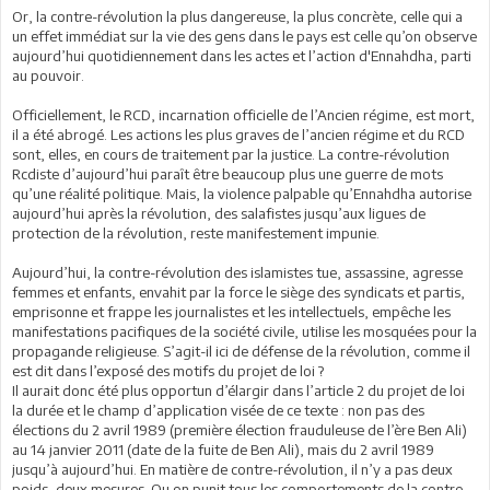
Or, la contre-révolution la plus dangereuse, la plus concrète, celle qui a
un effet immédiat sur la vie des gens dans le pays est celle qu’on observe
aujourd’hui quotidiennement dans les actes et l’action d'Ennahdha, parti
au pouvoir.
Officiellement, le RCD, incarnation officielle de l’Ancien régime, est mort,
il a été abrogé. Les actions les plus graves de l’ancien régime et du RCD
sont, elles, en cours de traitement par la justice. La contre-révolution
Rcdiste d’aujourd’hui paraît être beaucoup plus une guerre de mots
qu’une réalité politique. Mais, la violence palpable qu’Ennahdha autorise
aujourd’hui après la révolution, des salafistes jusqu’aux ligues de
protection de la révolution, reste manifestement impunie.
Aujourd’hui, la contre-révolution des islamistes tue, assassine, agresse
femmes et enfants, envahit par la force le siège des syndicats et partis,
emprisonne et frappe les journalistes et les intellectuels, empêche les
manifestations pacifiques de la société civile, utilise les mosquées pour la
propagande religieuse. S’agit-il ici de défense de la révolution, comme il
est dit dans l’exposé des motifs du projet de loi ?
Il aurait donc été plus opportun d’élargir dans l’article 2 du projet de loi
la durée et le champ d’application visée de ce texte : non pas des
élections du 2 avril 1989 (première élection frauduleuse de l’ère Ben Ali)
au 14 janvier 2011 (date de la fuite de Ben Ali), mais du 2 avril 1989
jusqu’à aujourd’hui. En matière de contre-révolution, il n’y a pas deux
poids, deux mesures. Ou on punit tous les comportements de la contre-