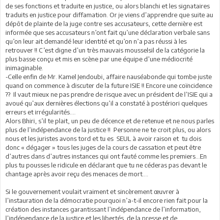
de ses fonctions et traduite en justice, ou alors blanchi et les signataires
traduits en justice pour diffamation. Or je viens d’apprendre que suite au
dépôt de plainte de la juge contre ses accusateurs, cette dernière est
informée que ses accusateurs n’ont fait qu’une déclaration verbale sans
qu’on leur ait demandé leur identité et qu’on n’a pas réussi à les
retrouver !! C’est digne d’un très mauvais mousselsil de la catégorie la
plus basse conçu et mis en scène par une équipe d’une médiocrité
inimaginable.
-Celle enfin de Mr. Kamel Jendoubi, affaire nauséabonde qui tombe juste
quand on commence à discuter de la future ISIE !! Encore une coïncidence
?? Il vaut mieux ne pas prendre de risque avec un président de l’ISIE qui a
avoué qu’aux dernières élections qu’il a constaté à postériori quelques
erreurs et irrégularités….
Alors Bhiri, s’il te plait, un peu de décence et de retenue et ne nous parles
plus de l’indépendance de la justice !! Personne ne te croit plus, ou alors
nous et les juristes avons tord et tu es SEUL à avoir raison et tu dois
donc « dégager » tous les juges de la cours de cassation et peut être
d’autres dans d’autres instances qui ont fauté comme les premiers…En
plus tu pousses le ridicule en déclarant que tu ne céderas pas devant le
chantage après avoir reçu des menaces de mort….
Si le gouvernement voulait vraiment et sincèrement œuvrer à
l’instauration de la démocratie pourquoi n’a-t-il encore rien fait pour la
création des instances garantissant l’indépendance de l’information,
l’indépendance de la justice et les libertés de la presse et de