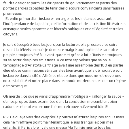
faudra désigner parmi les dirigeants du gouvernement et partis des
portes paroles capables de tenir des discours convaincants sans fausses
promesses.
- Et enfin primordial : instaurer en urgence les Instances assurant
l’indépendance de la justice, de l’information et de la création littéraire et
artistique seules garantes des libertés publiques et de l’égalité entre les
citoyens.
Je suis désespéré tous les jours par la lecture de la presse et les soirs
devant la télévision mais je demeure malgré tout optimiste car notre
peuple a toujours été à l’avant-garde et grâce à lui la Tunisie a toujours
su se sortir des pires situations. A ce titre rappelons que selon le
témoignage d’Aristote Carthage avait une assemblée des 100 en partie
élue et des commissions sénatoriales bien avant que la démocratie soit
instaurée dans la cité d’Athènes et que donc que nous ne retrouverons
notre stabilité et notre place dans le monde moderne que sous un régime
démocratique.
Oh merde !! ce que je viens d’apprendre m’oblige à « rallonger la sauce »
et mes propositions exprimées dans la conclusion me semblent bien
caduques et moi encore une fois me retrouve naïvement idiot!!!
PS : Ce que je vais dire ci-après là pourrait m’attirer les pires ennuis mais
cela ne m’effraye point maintenant que je suis tranquille pour mes
enfants. Si Paris a bien valu une messe Ma Tunisie mérite tous les