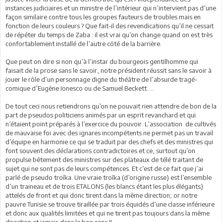
instances judiciaires et un ministre de l’intérieur qui n’intervient pas d’une
façon similaire contre tous les groupes fauteurs de troubles mais en
fonction de leurs couleurs ? Que fait-il des revendications qu’il ne cessait
de répéter du temps de Zaba : il est vrai qu’on change quand on est très
confortablement installé de l’autre côté de la barrière.
Que peut on dire si non qu’à l’instar du bourgeois gentilhomme qui
faisait de la prose sans le savoir, notre président réussit sans le savoir à
jouer le rôle d’un personnage digne du théâtre de l’absurde tragé-
comique d’Eugène Ionesco ou de Samuel Beckett…..
De tout ceci nous retiendrons qu’on ne pouvait rien attendre de bon de la
part de pseudos politiciens animés par un esprit revanchard et qui
n’étaient point préparés à l’exercice du pouvoir. L’association de cultivés
de mauvaise foi avec des ignares incompétents ne permet pas un travail
d’équipe en harmonie ce qui se traduit par des chefs et des ministres qui
font souvent des déclarations contradictoires et ce, surtout qu’on
propulse bêtement des ministres sur des plateaux de télé traitant de
sujet qui ne sont pas de leurs compétences. Et c’est de ce fait que j’ai
parlé de pseudo troîka. Une vraie troîka (d’origine russe) est l’ensemble
d’un traineau et de trois ETALONS (les blancs étant les plus élégants)
attelés de front et qui donc tirent dans la même direction; or notre
pauvre Tunisie se trouve tiraillée par trois équidés d’une classe inférieure
et donc aux qualités limitées et qui ne tirent pas toujours dans la même