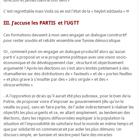
direction et jamais dans le bon sens !!
C’est regrettable mais Voilà où en est l’état de la « heybit eddawla » !!!
III. J’accuse les PARTIS et l’UGTT
Ces formations devaient à mon sens engager un dialogue constructif
pour rester soudés et rebâtir ensemble une Tunisie démocratique.
Or, comment peut-on engager un dialogue productif alors qu’aucun
parti n’a proposé un vrai programme politique avec une vision socio-
économique et de développement clair, structuré et objectivement
argumenté ? Après les élections on s’est alors limités petitement à des
chamailleries sur des distributions de « fauteuils » et de « portes feuilles
» et plus grave à s’insulter par des « zéro virgule » et des «
obscurantistes ».
- A l’opposition je dirais qu’il aurait été plus judicieux, pour le bien de la
Patrie, de proposer voire d’imposer au gouvernement (élu qu’on le
veuille ou pas), sans en faire partie, de l’aider indirectement à réaliser les
objectifs les plus urgents et ce, en allant simplement, au lendemain des
élections, dans les régions défavorisées expliquer à la population la
situation et l’impossibilité de satisfaire tout le monde en même temps et
que par solidarité on commencerait par aider les plus démunis. Un
discours simple, en tunisien et sincère peut faire des miracles.