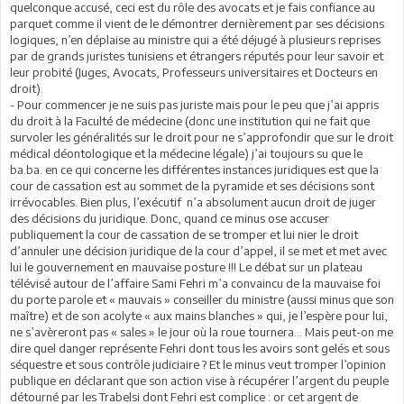
quelconque accusé, ceci est du rôle des avocats et je fais confiance au
parquet comme il vient de le démontrer dernièrement par ses décisions
logiques, n’en déplaise au ministre qui a été déjugé à plusieurs reprises
par de grands juristes tunisiens et étrangers réputés pour leur savoir et
leur probité (Juges, Avocats, Professeurs universitaires et Docteurs en
droit).
- Pour commencer je ne suis pas juriste mais pour le peu que j’ai appris
du droit à la Faculté de médecine (donc une institution qui ne fait que
survoler les généralités sur le droit pour ne s’approfondir que sur le droit
médical déontologique et la médecine légale) j’ai toujours su que le
ba.ba. en ce qui concerne les différentes instances juridiques est que la
cour de cassation est au sommet de la pyramide et ses décisions sont
irrévocables. Bien plus, l’exécutif n’a absolument aucun droit de juger
des décisions du juridique. Donc, quand ce minus ose accuser
publiquement la cour de cassation de se tromper et lui nier le droit
d’annuler une décision juridique de la cour d’appel, il se met et met avec
lui le gouvernement en mauvaise posture !!! Le débat sur un plateau
télévisé autour de l’affaire Sami Fehri m’a convaincu de la mauvaise foi
du porte parole et « mauvais » conseiller du ministre (aussi minus que son
maître) et de son acolyte « aux mains blanches » qui, je l’espère pour lui,
ne s’avèreront pas « sales » le jour où la roue tournera… Mais peut-on me
dire quel danger représente Fehri dont tous les avoirs sont gelés et sous
séquestre et sous contrôle judiciaire ? Et le minus veut tromper l’opinion
publique en déclarant que son action vise à récupérer l’argent du peuple
détourné par les Trabelsi dont Fehri est complice : or cet argent de