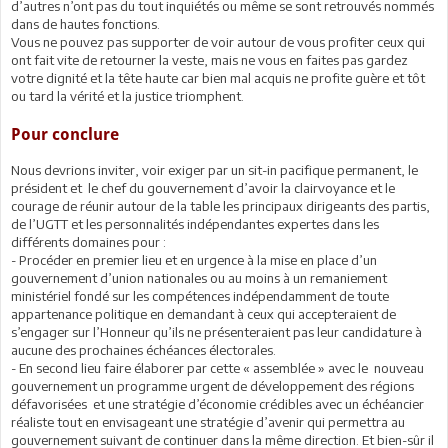
d’autres n’ont pas du tout inquiétés ou même se sont retrouvés nommés
dans de hautes fonctions.
Vous ne pouvez pas supporter de voir autour de vous profiter ceux qui
ont fait vite de retourner la veste, mais ne vous en faites pas gardez
votre dignité et la tête haute car bien mal acquis ne profite guère et tôt
ou tard la vérité et la justice triomphent.
Pour conclure
Nous devrions inviter, voir exiger par un sit-in pacifique permanent, le
président et le chef du gouvernement d’avoir la clairvoyance et le
courage de réunir autour de la table les principaux dirigeants des partis,
de l’UGTT et les personnalités indépendantes expertes dans les
différents domaines pour :
- Procéder en premier lieu et en urgence à la mise en place d’un
gouvernement d’union nationales ou au moins à un remaniement
ministériel fondé sur les compétences indépendamment de toute
appartenance politique en demandant à ceux qui accepteraient de
s’engager sur l’Honneur qu’ils ne présenteraient pas leur candidature à
aucune des prochaines échéances électorales.
- En second lieu faire élaborer par cette « assemblée » avec le nouveau
gouvernement un programme urgent de développement des régions
défavorisées et une stratégie d’économie crédibles avec un échéancier
réaliste tout en envisageant une stratégie d’avenir qui permettra au
gouvernement suivant de continuer dans la même direction. Et bien-sûr il