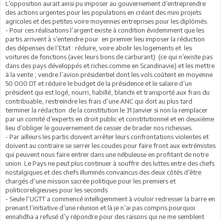
L’opposition aurait ainsi pu imposer au gouvernement d’entreprendre
des actions urgentes pour les populations en créant des mini projets
agricoles et des petites voire moyennes entreprises pour les diplômés.
- Pour ces réalisations l’argent existe à condition évidemment que les
partis arrivent à s’entendre pour en premier lieu imposer la réduction
des dépenses de l’Etat : réduire, voire abolir les logements et les
voitures de fonctions (avec leurs bons de carburant) (ce qui n’existe pas
dans des pays développés et riches comme en Scandinavie) et les mettre
à la vente ; vendre l’avion présidentiel dont les vols coûtent en moyenne
50.000 DT et réduire le budget de la présidence et le salaire d’un
président qui est logé, nourri, habillé, blanchi et transporté aux frais du
contribuable, restreindre les frais d’une ANC qui doit au plus tard
terminer la rédaction de la constitution le 31 Janvier si non la remplacer
par un comité d’experts en droit public et constitutionnel et en deuxième
lieu d’obliger le gouvernement de cesser de brader nos richesses.
- Par ailleurs les partis doivent arrêter leurs confrontations violentes et
doivent au contraire se serrer les coudes pour faire front aux extrémistes
qui peuvent nous faire entrer dans une nébuleuse en profitant de notre
union. Le Pays ne peut plus continuer à souffrir des luttes entre des chefs
nostalgiques et des chefs illuminés convaincus des deux côtés d’être
chargés d’une mission sacrée politique pour les premiers et
politicoreligieuses pour les seconds.
- Seule l’UGTT a commencé intelligemment à vouloir redresser la barre en
prenant l’initiative d’une réunion et là je n’ai pas compris pourquoi
ennahdha a refusé d’y répondre pour des raisons qui ne me semblent