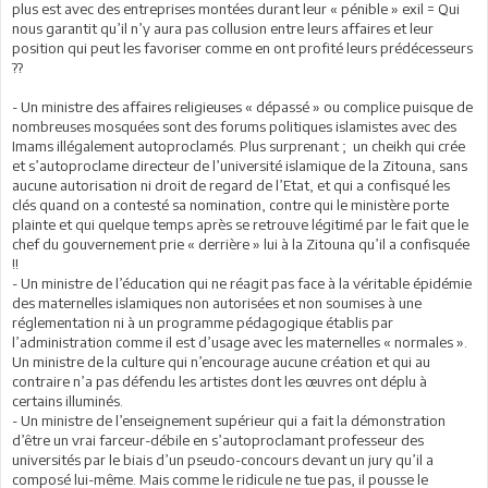
plus est avec des entreprises montées durant leur « pénible » exil = Qui
nous garantit qu’il n’y aura pas collusion entre leurs affaires et leur
position qui peut les favoriser comme en ont profité leurs prédécesseurs
??
- Un ministre des affaires religieuses « dépassé » ou complice puisque de
nombreuses mosquées sont des forums politiques islamistes avec des
Imams illégalement autoproclamés. Plus surprenant ; un cheikh qui crée
et s’autoproclame directeur de l’université islamique de la Zitouna, sans
aucune autorisation ni droit de regard de l’Etat, et qui a confisqué les
clés quand on a contesté sa nomination, contre qui le ministère porte
plainte et qui quelque temps après se retrouve légitimé par le fait que le
chef du gouvernement prie « derrière » lui à la Zitouna qu’il a confisquée
!!
- Un ministre de l’éducation qui ne réagit pas face à la véritable épidémie
des maternelles islamiques non autorisées et non soumises à une
réglementation ni à un programme pédagogique établis par
l’administration comme il est d’usage avec les maternelles « normales ».
Un ministre de la culture qui n’encourage aucune création et qui au
contraire n’a pas défendu les artistes dont les œuvres ont déplu à
certains illuminés.
- Un ministre de l’enseignement supérieur qui a fait la démonstration
d’être un vrai farceur-débile en s’autoproclamant professeur des
universités par le biais d’un pseudo-concours devant un jury qu’il a
composé lui-même. Mais comme le ridicule ne tue pas, il pousse le