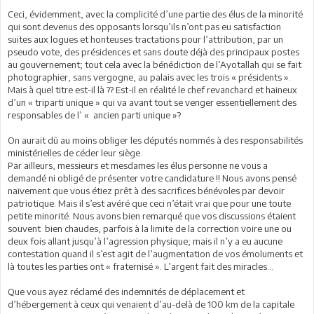
Ceci, évidemment, avec la complicité d’une partie des élus de la minorité
qui sont devenus des opposants lorsqu’ils n’ont pas eu satisfaction
suites aux logues et honteuses tractations pour l’attribution, par un
pseudo vote, des présidences et sans doute déjà des principaux postes
au gouvernement; tout cela avec la bénédiction de l’Ayotallah qui se fait
photographier, sans vergogne, au palais avec les trois « présidents ».
Mais à quel titre est-il là ?? Est-il en réalité le chef revanchard et haineux
d’un « triparti unique » qui va avant tout se venger essentiellement des
responsables de l’ « ancien parti unique »?
On aurait dû au moins obliger les députés nommés à des responsabilités
ministérielles de céder leur siège.
Par ailleurs, messieurs et mesdames les élus personne ne vous a
demandé ni obligé de présenter votre candidature !! Nous avons pensé
naïvement que vous étiez prêt à des sacrifices bénévoles par devoir
patriotique. Mais il s’est avéré que ceci n’était vrai que pour une toute
petite minorité. Nous avons bien remarqué que vos discussions étaient
souvent bien chaudes, parfois à la limite de la correction voire une ou
deux fois allant jusqu’à l’agression physique; mais il n’y a eu aucune
contestation quand il s’est agit de l’augmentation de vos émoluments et
là toutes les parties ont « fraternisé ». L’argent fait des miracles…
Que vous ayez réclamé des indemnités de déplacement et
d’hébergement à ceux qui venaient d’au-delà de 100 km de la capitale