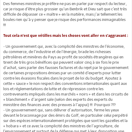
Des femmes ministres je préfère ne pas en parler par respect du lecteur,
car je risque d’être plus grossier qu’un Benbrik et Dieu sait que c’est très
difficile de dépasser ce « maître » en la matière, mais j’ai tellement les
boules rien qu’à y penser que je risque des performances inimaginables
!!!
Tout cela n’est que vétilles mais les choses vont aller en s’aggravant :
- Un gouvernement qui, avec la complicité des ministres de l’économie,
du commerce, de l’industrie et de l’énergie, brade les richesses
pétrolières et minières du Pays au profit de sociétés étrangères qui en
tirent de très gros bénéfices qui peuvent valoir cinq à six fois le prix
d’achat, sans parler des fausses factures et du rejet par le gouvernement
de certaines propositions émises par un comité d’experts pour lutter
contre les évasions fiscales dans le projet de loi du budget. Ajoutez à
cette « sauce » le non respect des conventions internationales quant aux
lois et réglementations de lutte et de répression contre les
contrevenants impliqués dans les marchés « noirs » et dans les circuits de
« blanchiment » d’argent sale (selon des experts des experts du
ministère des finances avec des preuves à l’appui) !!! Pourquoi ???
- Un gouvernement qui, sans délivrer d’autorisation, ferme les yeux
devant le braconnage par des émirs du Golf, en particulier celui perpétré
sur des espèces internationalement protégées que sont les gazelles et la
« hobara » et ce avec la complicité des ministres de l’agriculture, de
l’environnement et surtout de la défense qui met à leur disposition une