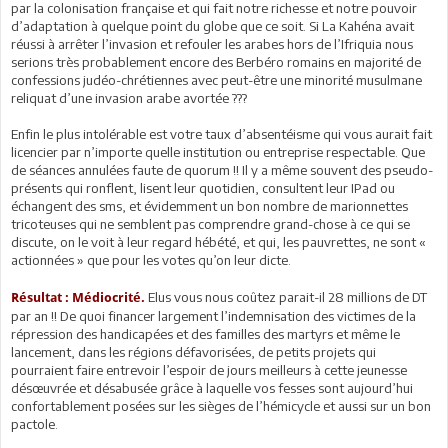
par la colonisation française et qui fait notre richesse et notre pouvoir
d’adaptation à quelque point du globe que ce soit. Si La Kahéna avait
réussi à arrêter l’invasion et refouler les arabes hors de l’Ifriquia nous
serions très probablement encore des Berbéro romains en majorité de
confessions judéo-chrétiennes avec peut-être une minorité musulmane
reliquat d’une invasion arabe avortée ???
Enfin le plus intolérable est votre taux d’absentéisme qui vous aurait fait
licencier par n’importe quelle institution ou entreprise respectable. Que
de séances annulées faute de quorum !! Il y a même souvent des pseudo-
présents qui ronflent, lisent leur quotidien, consultent leur IPad ou
échangent des sms, et évidemment un bon nombre de marionnettes
tricoteuses qui ne semblent pas comprendre grand-chose à ce qui se
discute, on le voit à leur regard hébété, et qui, les pauvrettes, ne sont «
actionnées » que pour les votes qu’on leur dicte.
Elus vous nous coûtez parait-il 28 millions de DT
Résultat : Médiocrité.
par an !! De quoi financer largement l’indemnisation des victimes de la
répression des handicapées et des familles des martyrs et même le
lancement, dans les régions défavorisées, de petits projets qui
pourraient faire entrevoir l’espoir de jours meilleurs à cette jeunesse
désœuvrée et désabusée grâce à laquelle vos fesses sont aujourd’hui
confortablement posées sur les sièges de l’hémicycle et aussi sur un bon
pactole.