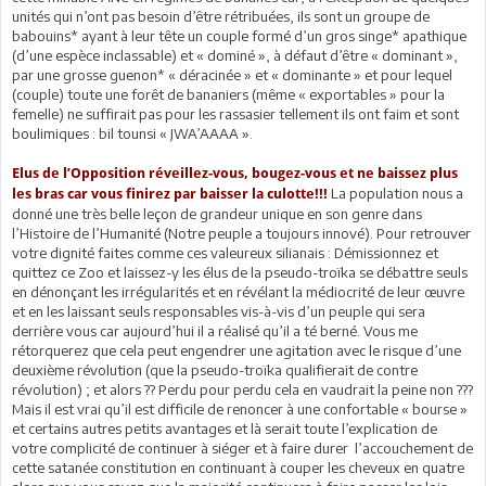
unités qui n’ont pas besoin d’être rétribuées, ils sont un groupe de
babouins* ayant à leur tête un couple formé d’un gros singe* apathique
(d’une espèce inclassable) et « dominé », à défaut d’être « dominant »,
par une grosse guenon* « déracinée » et « dominante » et pour lequel
(couple) toute une forêt de bananiers (même « exportables » pour la
femelle) ne suffirait pas pour les rassasier tellement ils ont faim et sont
boulimiques : bil tounsi « JWA’AAAA ».
Elus de l’Opposition réveillez-vous, bougez-vous et ne baissez plus
La population nous a
les bras car vous finirez par baisser la culotte!!!
donné une très belle leçon de grandeur unique en son genre dans
l’Histoire de l’Humanité (Notre peuple a toujours innové). Pour retrouver
votre dignité faites comme ces valeureux silianais : Démissionnez et
quittez ce Zoo et laissez-y les élus de la pseudo-troïka se débattre seuls
en dénonçant les irrégularités et en révélant la médiocrité de leur œuvre
et en les laissant seuls responsables vis-à-vis d’un peuple qui sera
derrière vous car aujourd’hui il a réalisé qu’il a té berné. Vous me
rétorquerez que cela peut engendrer une agitation avec le risque d’une
deuxième révolution (que la pseudo-troïka qualifierait de contre
révolution) ; et alors ?? Perdu pour perdu cela en vaudrait la peine non ???
Mais il est vrai qu’il est difficile de renoncer à une confortable « bourse »
et certains autres petits avantages et là serait toute l’explication de
votre complicité de continuer à siéger et à faire durer l’accouchement de
cette satanée constitution en continuant à couper les cheveux en quatre