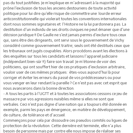
pas du tout justifiées. Je m’explique en m’adressant à la majorité qui
prône l’exclusion de tous les anciens destouriens de toute activité
politique pour lui dire qu’elle risque de commettre une lourde erreur
anticonstitutionnelle qui violerait toutes les conventions internationales
dont nous sommes signataires et l’Histoire ne la lui pardonnera pas. La
destitution d’un individu de ses droits civiques ne peut émaner que d’une
décision juridique !! De Gaulle ne s’est jamais permis d’exclure tous ceux
qui, sans être des dirigeants, ont servi sous le gouvernement de Vichy
considéré comme gouvernement traitre; seuls ont été destitués ceux que
les tribunaux ont jugés coupables. Alors procédons avant les élections à
des enquêtes sur tous les candidats et laissons l’appareil judiciaire
(indépendant bien-sûr !!) faire son travail. Je m’étonne de voir des
politiciens, qui ont souffert hier de ces pratiques d’exclusion arbitraire,
vouloir user de ces mêmes pratiques : êtes-vous aujourd’hui là pour
corriger et éviter les erreurs du passé de vos prédécesseurs ou pour
vous venger en leur rendant la pareille ? Ce n’est pas avec cet esprit que
nous avancerons dans la bonne direction.
- A tous les partis à l’UGTT et à toutes les associations cessons ce jeu de
massacre par vos agressions nuisibles même si elles ne sont que
verbales. Ceci n’est pas digne d’une nation qui a toujours été donnée en
exemple, parmi les pays en émergence, en matière de développement,
de culture, de tolérance et d’accueil.
Commençons pour cela par dissoudre ces pseudos comités ou ligues de
protection de la révolution. Cette dernière est terminée, elle n’a plus
besoin de personne mais par contre elle nous impose de réaliser ses