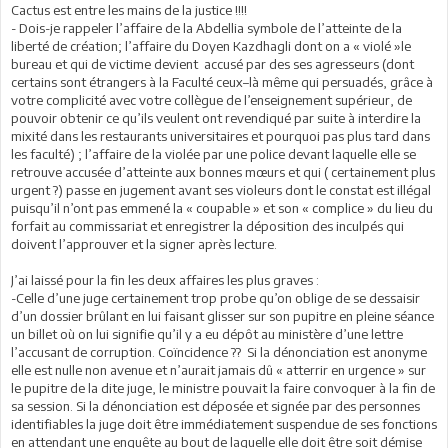
Cactus est entre les mains de la justice !!!!
- Dois-je rappeler l’affaire de la Abdellia symbole de l’atteinte de la
liberté de création; l’affaire du Doyen Kazdhagli dont on a « violé »le
bureau et qui de victime devient accusé par des ses agresseurs (dont
certains sont étrangers à la Faculté ceux–là même qui persuadés, grâce à
votre complicité avec votre collègue de l’enseignement supérieur, de
pouvoir obtenir ce qu’ils veulent ont revendiqué par suite à interdire la
mixité dans les restaurants universitaires et pourquoi pas plus tard dans
les faculté) ; l’affaire de la violée par une police devant laquelle elle se
retrouve accusée d’atteinte aux bonnes mœurs et qui ( certainement plus
urgent ?) passe en jugement avant ses violeurs dont le constat est illégal
puisqu’il n’ont pas emmené la « coupable » et son « complice » du lieu du
forfait au commissariat et enregistrer la déposition des inculpés qui
doivent l’approuver et la signer après lecture.
J’ai laissé pour la fin les deux affaires les plus graves :
-Celle d’une juge certainement trop probe qu’on oblige de se dessaisir
d’un dossier brûlant en lui faisant glisser sur son pupitre en pleine séance
un billet où on lui signifie qu’il y a eu dépôt au ministère d’une lettre
l’accusant de corruption. Coïncidence ?? Si la dénonciation est anonyme
elle est nulle non avenue et n’aurait jamais dû « atterrir en urgence » sur
le pupitre de la dite juge, le ministre pouvait la faire convoquer à la fin de
sa session. Si la dénonciation est déposée et signée par des personnes
identifiables la juge doit être immédiatement suspendue de ses fonctions
en attendant une enquête au bout de laquelle elle doit être soit démise