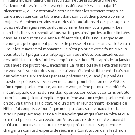
militants indépendants des associations et de la société civiles et
évidemment des frustrés des régions défavorisées, la « majorité
silencieuse », qui s’est trouvée entraînée dans les premiers temps, se
terre à nouveau confortablement dans son quotidien pépère comme
toujours. Au mieux certains osent des dénonciations et des partages de
vidéos et d’images avec quelques commentaires « courageux ». Les
manifestations et revendications pacifiques ainsi que les actions limitées
dans les associations civiles ne suffisent plus, il faut nous engager en
dénonçant publiquement par voie de presse et en agissant sur le terrain.
- Pour les jeunes révolutionnaires: Ce n’est point de votre faute si vous
vous êtes fait piéger être fait piégé car vous n’étiez pas encadrés par
des politiciens et des juristes compétents et honnêtes après le 14 Janvier.
Vous avez été plutôt MAL encadrés à La Kasba où j’avais été très surpris
de vous voir scander des slogans qui vous étaient visiblement dictés par
des politiciens aux arrières pensées précises car, quand j’ai posé des
questions précises sur vos revendications pour l’élection dune ANC et
d’un régime parlementaire, aucun de vous, même parmi des diplômés
n’était capable de me donner des réponses correctes et certains ont été
surpris quand je leur ai expliqué que même avec un régime parlementaire
on pouvait arrivé à la dictature d’un parti en leur donnant l’exemple de
Hitler. J’ai compris ce jour là que nous partions sur de mauvaises bases
avec un peuple manquant de culture politique et qui s’est révolté et que
ce n’était plus une vrai révolution. Vous vous rendez compte aujourd’hui
qu’il aurait mieux valu soutenir ceux qui préconisaient sagement de
charger un comité d’experts de réécrire la Constitution dans les 3 mois,