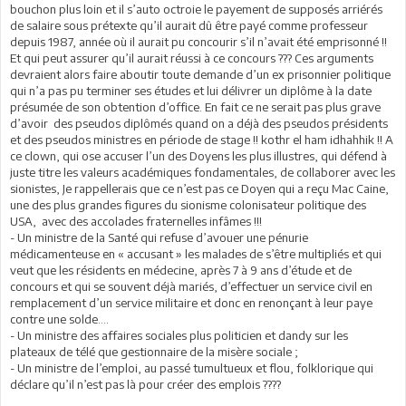
bouchon plus loin et il s’auto octroie le payement de supposés arriérés
de salaire sous prétexte qu’il aurait dû être payé comme professeur
depuis 1987, année où il aurait pu concourir s’il n’avait été emprisonné !!
Et qui peut assurer qu’il aurait réussi à ce concours ??? Ces arguments
devraient alors faire aboutir toute demande d’un ex prisonnier politique
qui n’a pas pu terminer ses études et lui délivrer un diplôme à la date
présumée de son obtention d’office. En fait ce ne serait pas plus grave
d’avoir des pseudos diplômés quand on a déjà des pseudos présidents
et des pseudos ministres en période de stage !! kothr el ham idhahhik !! A
ce clown, qui ose accuser l’un des Doyens les plus illustres, qui défend à
juste titre les valeurs académiques fondamentales, de collaborer avec les
sionistes, Je rappellerais que ce n’est pas ce Doyen qui a reçu Mac Caine,
une des plus grandes figures du sionisme colonisateur politique des
USA, avec des accolades fraternelles infâmes !!!
- Un ministre de la Santé qui refuse d’avouer une pénurie
médicamenteuse en « accusant » les malades de s’être multipliés et qui
veut que les résidents en médecine, après 7 à 9 ans d’étude et de
concours et qui se souvent déjà mariés, d’effectuer un service civil en
remplacement d’un service militaire et donc en renonçant à leur paye
contre une solde….
- Un ministre des affaires sociales plus politicien et dandy sur les
plateaux de télé que gestionnaire de la misère sociale ;
- Un ministre de l’emploi, au passé tumultueux et flou, folklorique qui
déclare qu’il n’est pas là pour créer des emplois ????