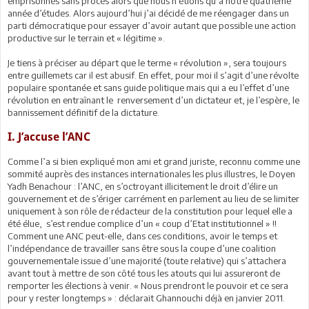
emprisonnés sans procès alors que nous n’étions qu’à notre quatrième
année d’études. Alors aujourd’hui j’ai décidé de me réengager dans un
parti démocratique pour essayer d’avoir autant que possible une action
productive sur le terrain et « légitime ».
Je tiens à préciser au départ que le terme « révolution », sera toujours
entre guillemets car il est abusif. En effet, pour moi il s’agit d’une révolte
populaire spontanée et sans guide politique mais qui a eu l’effet d’une
révolution en entraînant le renversement d’un dictateur et, je l’espère, le
bannissement définitif de la dictature.
I. J’accuse l’ANC
Comme l’a si bien expliqué mon ami et grand juriste, reconnu comme une
sommité auprès des instances internationales les plus illustres, le Doyen
Yadh Benachour : l’ANC, en s’octroyant illicitement le droit d’élire un
gouvernement et de s’ériger carrément en parlement au lieu de se limiter
uniquement à son rôle de rédacteur de la constitution pour lequel elle a
été élue, s’est rendue complice d’un « coup d’Etat institutionnel » !!
Comment une ANC peut-elle, dans ces conditions, avoir le temps et
l’indépendance de travailler sans être sous la coupe d’une coalition
gouvernementale issue d’une majorité (toute relative) qui s’attachera
avant tout à mettre de son côté tous les atouts qui lui assureront de
remporter les élections à venir. « Nous prendront le pouvoir et ce sera
pour y rester longtemps » : déclarait Ghannouchi déjà en janvier 2011.