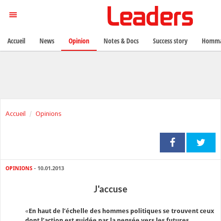
Accueil
News
Opinion
Notes & Docs
Success story
Homma
Accueil
Opinions
OPINIONS
- 10.01.2013
J'accuse
«
En haut de l’échelle des hommes politiques se trouvent ceux
dont l’action est guidée par la pensée vers les futures