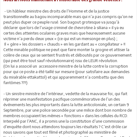
- Un hâbleur ministre des droits de l’Homme et de la justice
transitionnelle au bagou incomparable mais qui n’a pas compris qu’on ne
peut plus duper ce peuple rusé. Son bagout grotesque va jusqu’à
déclarer que lors de l’usage criminel de chevrotine à siliana « il ya eu
certes des atteintes oculaires graves mais que heureusement aucune
victime n’a perdu deux yeux » (ce qui est un mensonge en plus) ;
Il « gère » les dossiers « chauds » en les gardant au « congélateur » !!
Cette minable politique ne peut que faire monter la grogne et attiser la
colère de ceux qui se sentent frustrés et déboutés par ce gouvernement
(qui peut être tout sauf révolutionnaire) issu de LEUR révolution.
(On lui a associé un accessoire ministre de la lutte contre la corruption
pour qui ce poste a été taillé sur mesure (pour satisfaire aux demandes
du misérable ettakattol) et qui apparemment n’a combattu que des
fantômes ???)
- Un sinistre ministre de l’intérieur, vedette de la mauvaise foi, qui fait
réprimer une manifestation pacifique commémorative de l’un des
événements les plus importants dans la lutte anticoloniale, un certain 9
Septembre, par une police secondée par une milice dont bon nombre de
membres occupaient les mêmes « fonctions » dans les cellules du RCD.
Interpelé par l’ANC, il a promis une la constitution d’une commission
d’enquête dont nous attendons toujours les résultats ? C’est drôle car
nous savons que tout est filmé et photographié au ministère de