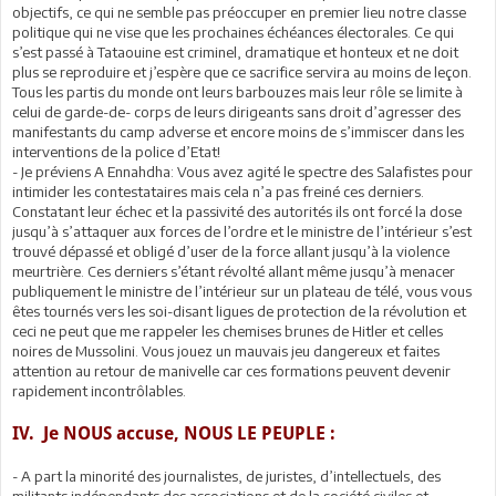
objectifs, ce qui ne semble pas préoccuper en premier lieu notre classe
politique qui ne vise que les prochaines échéances électorales. Ce qui
s’est passé à Tataouine est criminel, dramatique et honteux et ne doit
plus se reproduire et j’espère que ce sacrifice servira au moins de leçon.
Tous les partis du monde ont leurs barbouzes mais leur rôle se limite à
celui de garde-de- corps de leurs dirigeants sans droit d’agresser des
manifestants du camp adverse et encore moins de s’immiscer dans les
interventions de la police d’Etat!
- Je préviens A Ennahdha: Vous avez agité le spectre des Salafistes pour
intimider les contestataires mais cela n’a pas freiné ces derniers.
Constatant leur échec et la passivité des autorités ils ont forcé la dose
jusqu’à s’attaquer aux forces de l’ordre et le ministre de l’intérieur s’est
trouvé dépassé et obligé d’user de la force allant jusqu’à la violence
meurtrière. Ces derniers s’étant révolté allant même jusqu’à menacer
publiquement le ministre de l’intérieur sur un plateau de télé, vous vous
êtes tournés vers les soi-disant ligues de protection de la révolution et
ceci ne peut que me rappeler les chemises brunes de Hitler et celles
noires de Mussolini. Vous jouez un mauvais jeu dangereux et faites
attention au retour de manivelle car ces formations peuvent devenir
rapidement incontrôlables.
IV. Je NOUS accuse, NOUS LE PEUPLE :
- A part la minorité des journalistes, de juristes, d’intellectuels, des