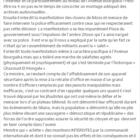
l’intérieur et ce particulièrement au niveau de l’Avenue Bourguiba ! Peut-
être na-t-on pas eu le temps de concocter un montage adéquat des
archives audiovisuelles….
Ensuite il interdit la manifestation des clowns de Ikbiss et menace de
faire intervenir la police efficacement contre ceux qui ne respecteraient
pas cette décision. La manifestation a eu lieu impunément Place du
gouvernement sous l’impulsion de l’amère Zitoun qui l’a ainsi nargué
avec sa police.. Il est vrai qu’il nous a expliqué par la suite qu’en fait ce
n’était qu’un rassemblement de militants avant la « salet ».
Il interdit toute manifestation même à caractère pacifique à l’Avenue
Bourguiba mais qui a toléré une marche de salafistes agités
(physiquement et psychiquement) et qui s’est terminée par l’historique «
Ghazouat El Mongala ».
Ce ministre, se rendant compte de l’affaiblissement de son appareil
sécuritaire après la mise à la retraite d’office en masse d’un grand
nombre d’officiers remplacés par des jeunots manipulables mais
inefficaces, s’est vu contraint d’en rappeler quelques uns quand il s’est
trouvé dépassé par les Jihadistes qui ont osé même le défier et le
menacer lors d’un plateau télévisé. Ils ont démontré leur efficacité durant
les évènements de Siliana, mais la population a démontré qu’elle ne plie
plus même devant une sauvagerie « démocratique et républicaine » des
forces de l’ordre supposées assurer la sécurité du citoyen et qui devront
en tenir compte dans l’avenir
Ministre qui « achète » des munitions INTERDITES par la communauté
internationale et dont il ne connait pas les effets et les conséquences et il