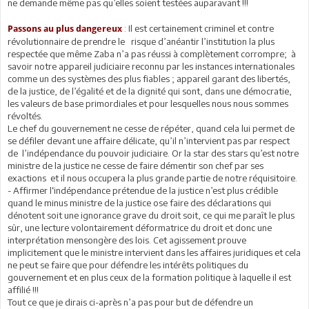
ne demande même pas qu’elles soient testées auparavant !!!
: Il est certainement criminel et contre
Passons au plus dangereux
révolutionnaire de prendre le risque d’anéantir l’institution la plus
respectée que même Zaba n’a pas réussi à complètement corrompre; à
savoir notre appareil judiciaire reconnu par les instances internationales
comme un des systèmes des plus fiables ; appareil garant des libertés,
de la justice, de l’égalité et de la dignité qui sont, dans une démocratie,
les valeurs de base primordiales et pour lesquelles nous nous sommes
révoltés.
Le chef du gouvernement ne cesse de répéter, quand cela lui permet de
se défiler devant une affaire délicate, qu’il n’intervient pas par respect
de l’indépendance du pouvoir judiciaire. Or la star des stars qu’est notre
ministre de la justice ne cesse de faire démentir son chef par ses
exactions et il nous occupera la plus grande partie de notre réquisitoire.
- Affirmer l‘indépendance prétendue de la justice n’est plus crédible
quand le minus ministre de la justice ose faire des déclarations qui
dénotent soit une ignorance grave du droit soit, ce qui me paraît le plus
sûr, une lecture volontairement déformatrice du droit et donc une
interprétation mensongère des lois. Cet agissement prouve
implicitement que le ministre intervient dans les affaires juridiques et cela
ne peut se faire que pour défendre les intérêts politiques du
gouvernement et en plus ceux de la formation politique à laquelle il est
affilié !!!
Tout ce que je dirais ci-après n’a pas pour but de défendre un