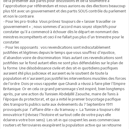
de la présenter aux partis pour discussions et de la soumettre à
l’approbation par référendum et nous aurions eu des élections beaucoup
plus tôt avec un gouvernement et des partis SOUS contrôle du parlement
et non le contraire.
- Pour les pro-troïka: Vous prônez toujours de « laisser travailler ce
gouvernement » ; nous sommes d’accord mais soyez objectifs pour
constater qu’il a commencé à échouer dès le départ en nommant des
ministres incompétents et ceci il ne fallait pas plus d’un trimestre pour le
constater.
- Pour les opposants : vos revendications sont indiscutablement
justifiées et légitmes depuis le temps que vous souffrez d’injustice,
d’abandon voire de discrimination. Mais autant ces revendications sont
justifiées sur le fond autant elles ne sont plus défendables sur le plan de
la forme. Une désobéissance civile et des sit-in quotidiens pacifiques
auraient été plus judicieux et auraient eu le soutient de toute la
population et n’auraient pas justifié les interventions musclées des forces
de l’ordre. Dois-je vous rappeler que Ghandi a réussi à faire plier l’Empire
Britanique. Or en cela ce grand personnage s’est inspiré, bien longtemps
après, par une action du Tunisien Abdeljélil Zaouche, maire de Tunis à
l’époque du protectorat, et qui a initié le premier boycotage pacifique
des transports publics suite aux évènements du 7 Septembre 1911
provoqués par l’affaire dite « du tramway ». La Tunisie a toujours été
innovatrice !! (révisez l’histoire et surtout celle de votre pays elle
éclairera votre bon sens). Les sit-in qui coupent les axes commerciaux
routiers et ferroviaires exaspèrent la population active qui se retourne