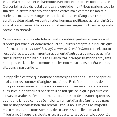
eut été la plus juste et en harmonie avec notre Histoire et notre culture :
Qui parle l’arabe dialectal dans sa vie quotidienne ?? Nous parlons tous le
tunisien, dialecte berbérolatinoarabe certes mais comme les maltais
parlent le maltais, mélange de d’arabe de latin et d’anglais !! En quoi
serait-ce dégradant. Au contraire les hommes politiques auraient intérêt
à ne plus s’adresser à la population dans une langue qui lui est en grande
partie insaisissable.
Nous avons toujours été tolérants et considéré que les croyances sont
d’ordre personnel et donc individuelles. J’aurais accepté à la rigueur que
la formulation «….
et dont la religion principale est l’islam
» car cela aurait
respecté les citoyens minoritaires qui ont d’autres croyances et qui n’en
demeurent pas moins tunisiens. Les califes intelligents et bons croyants
n’ont pas exclu de leur communauté les non musulmans qui étaient des
citoyens à part entière.
Je rappelle à ce titre que nous ne sommes pas arabes au sens propre du
mot car nous sommes d’origines multiples : Berbères nomades de
l’Ifriquia, nous avons subi de nombreuses et diverses invasions arrivant
aussi bien d’orient que d’occident. Il se fait que celle qui a perduré est
l’invasion arabe et c’est donc par un « accident » de l’histoire que nous
avons une langue composée majoritairement d’arabe (qui fait de nous
des arabophones et non des arabes) et que nous soyons en majorité
musulmans et que nous sommes de culture essentiellement arabo-
ifriquienne à laquelle s’ajoute une part de culture occidentale apportée