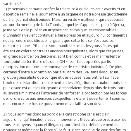
sacrifices !!
1) Je pensais hier matin confier la relecture à quelques amis avertis et en
début de semaine le soumettre à un organe de notre presse quotidienne
ou à un journal électronique. Mais, au vu du « malheur » qui s’est passé
autour du meeting de Nida Tounis (auquel je n’appartiens pas) à Djerba,
je me vois de le publier en urgence car je vois que les responsables
d’Ennahdha veulent continuer à faire pression et aujourd’hui continuent à
nous prendre des idiots en arguant que cette fois ce n’est pas les
membres d’une LPR qui se sont manifestés mais les youssifistes qui
étaient en colère contre les anciens bourguibistes, alors que ces jeunes,
en grande partie non djerbiens, sont bien connus et se manifestent en
tout point du territoire dès qu’ « ON » leur fait appel (les partis
d’opposition ont une liste nominative de ces tristes individus). De plus
certains d’entre eux ont bien parlé au nom des LPR sans évoquer un
groupe youssefiste quelconque et des yousséfistes ont fait sur face
book des déclarations qui démentent les allégations des nahdhaouis. Le
plus grave est que les dirigeants demandaient depuis plus de trois jours
au sinistre ministre de l’intérieur de renforcer la protection par les forces
de l’ordre suite aux menaces auxquelles ils étaient ouvertement soumis,
mais encore une fois ce gouvernement va faillir à son devoir.
2) Nous sommes donc au bord de la catastrophe car il est clair
aujourd’hui qu’ Ennahdha est un mouvement théocratique prêt à user de
tous les moyens légaux et illégaux pour s’installer définitivement au
pouvoir et même par la force s’il le faut. Il est ironique de voir des futurs