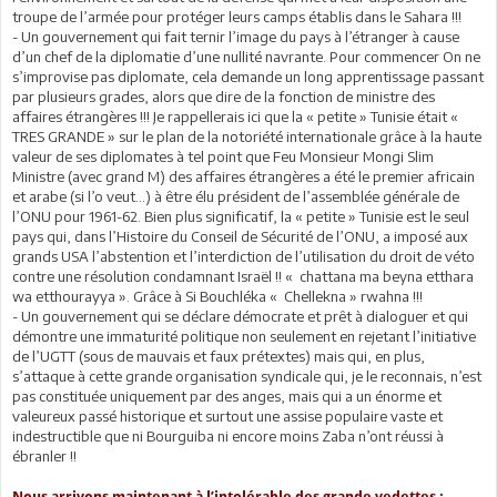
troupe de l’armée pour protéger leurs camps établis dans le Sahara !!!
- Un gouvernement qui fait ternir l’image du pays à l’étranger à cause
d’un chef de la diplomatie d’une nullité navrante. Pour commencer On ne
s’improvise pas diplomate, cela demande un long apprentissage passant
par plusieurs grades, alors que dire de la fonction de ministre des
affaires étrangères !!! Je rappellerais ici que la « petite » Tunisie était «
TRES GRANDE » sur le plan de la notoriété internationale grâce à la haute
valeur de ses diplomates à tel point que Feu Monsieur Mongi Slim
Ministre (avec grand M) des affaires étrangères a été le premier africain
et arabe (si l’o veut…) à être élu président de l’assemblée générale de
l’ONU pour 1961-62. Bien plus significatif, la « petite » Tunisie est le seul
pays qui, dans l’Histoire du Conseil de Sécurité de l’ONU, a imposé aux
grands USA l’abstention et l’interdiction de l’utilisation du droit de véto
contre une résolution condamnant Israël !! « chattana ma beyna etthara
wa etthourayya ». Grâce à Si Bouchléka « Chellekna » rwahna !!!
- Un gouvernement qui se déclare démocrate et prêt à dialoguer et qui
démontre une immaturité politique non seulement en rejetant l’initiative
de l’UGTT (sous de mauvais et faux prétextes) mais qui, en plus,
s’attaque à cette grande organisation syndicale qui, je le reconnais, n’est
pas constituée uniquement par des anges, mais qui a un énorme et
valeureux passé historique et surtout une assise populaire vaste et
indestructible que ni Bourguiba ni encore moins Zaba n’ont réussi à
ébranler !!
Nous arrivons maintenant à l’intolérable des grande vedettes :