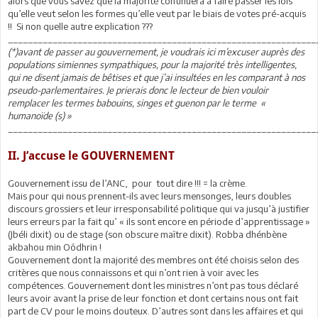
alors que vous savez que la majorité continuera à faire passer les lois
qu’elle veut selon les formes qu’elle veut par le biais de votes pré-acquis
!! Si non quelle autre explication ???
______________________________________________________________
(*)avant de passer au gouvernement, je voudrais ici m’excuser auprès des
populations simiennes sympathiques, pour la majorité très intelligentes,
qui ne disent jamais de bêtises et que j’ai insultées en les comparant à nos
pseudo-parlementaires. Je prierais donc le lecteur de bien vouloir
remplacer les termes babouins, singes et guenon par le terme «
humanoïde (s) »
______________________________________________________________
II. J’accuse le GOUVERNEMENT
Gouvernement issu de l’ANC, pour tout dire !!! = la crème.
Mais pour qui nous prennent-ils avec leurs mensonges, leurs doubles
discours grossiers et leur irresponsabilité politique qui va jusqu’à justifier
leurs erreurs par la fait qu’ « ils sont encore en période d’apprentissage »
(Jbéli dixit) ou de stage (son obscure maître dixit). Robba dhénbène
akbahou min Oôdhrin !
Gouvernement dont la majorité des membres ont été choisis selon des
critères que nous connaissons et qui n’ont rien à voir avec les
compétences. Gouvernement dont les ministres n’ont pas tous déclaré
leurs avoir avant la prise de leur fonction et dont certains nous ont fait
part de CV pour le moins douteux. D’autres sont dans les affaires et qui