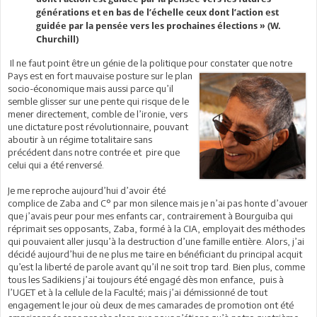
générations et en bas de l’échelle ceux dont l’action est
guidée par la pensée vers les prochaines élections » (W.
Churchill)
Il ne faut point être un génie de la politique pour constater que notre
Pays est en fort mauvaise
posture sur le plan
socio-économique mais aussi parce qu’il
semble glisser sur une pente qui risque de le
mener directement, comble de l’ironie, vers
une dictature post révolutionnaire, pouvant
aboutir à un régime totalitaire sans
précédent dans notre contrée et pire que
celui qui a été renversé.
Je me reproche aujourd’hui d’avoir été
complice de Zaba and C° par mon silence mais je n’ai pas honte d’avouer
que j’avais peur pour mes enfants car, contrairement à Bourguiba qui
réprimait ses opposants, Zaba, formé à la CIA, employait des méthodes
qui pouvaient aller jusqu’à la destruction d’une famille entière. Alors, j’ai
décidé aujourd’hui de ne plus me taire en bénéficiant du principal acquit
qu’est la liberté de parole avant qu’il ne soit trop tard. Bien plus, comme
tous les Sadikiens j’ai toujours été engagé dès mon enfance, puis à
l’UGET et à la cellule de la Faculté; mais j’ai démissionné de tout
engagement le jour où deux de mes camarades de promotion ont été