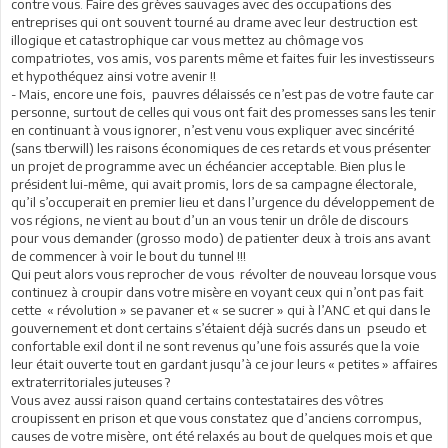
contre vous. Faire des grèves sauvages avec des occupations des
entreprises qui ont souvent tourné au drame avec leur destruction est
illogique et catastrophique car vous mettez au chômage vos
compatriotes, vos amis, vos parents même et faites fuir les investisseurs
et hypothéquez ainsi votre avenir !!
- Mais, encore une fois, pauvres délaissés ce n’est pas de votre faute car
personne, surtout de celles qui vous ont fait des promesses sans les tenir
en continuant à vous ignorer, n’est venu vous expliquer avec sincérité
(sans tberwill) les raisons économiques de ces retards et vous présenter
un projet de programme avec un échéancier acceptable. Bien plus le
président lui-même, qui avait promis, lors de sa campagne électorale,
qu’il s’occuperait en premier lieu et dans l’urgence du développement de
vos régions, ne vient au bout d’un an vous tenir un drôle de discours
pour vous demander (grosso modo) de patienter deux à trois ans avant
de commencer à voir le bout du tunnel !!!
Qui peut alors vous reprocher de vous révolter de nouveau lorsque vous
continuez à croupir dans votre misère en voyant ceux qui n’ont pas fait
cette « révolution » se pavaner et « se sucrer » qui à l’ANC et qui dans le
gouvernement et dont certains s’étaient déjà sucrés dans un pseudo et
confortable exil dont il ne sont revenus qu’une fois assurés que la voie
leur était ouverte tout en gardant jusqu’à ce jour leurs « petites » affaires
extraterritoriales juteuses ?
Vous avez aussi raison quand certains contestataires des vôtres
croupissent en prison et que vous constatez que d’anciens corrompus,
causes de votre misère, ont été relaxés au bout de quelques mois et que