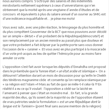
nous aurions compris. S’octroyer des salaires et des indemnités
mirobolants nettement supérieurs à ceux d’universitaires qui n’en
obtiennent que la moitié après une vingtaine d’année d’études et de
concours et équivalents à plus du salaire annuel d’un ouvrier au SMIG est
d’une indécence inqualifiable et…. je pèse me mots!
Vous avez subi, avec une pâle réaction, le limogeage du plus honnête et
du plus compétent Gouverneur de la BCT que nous pouvions avoir décidé
sur un simple « diktat » d’un président de la République(démocrate?) et
son remplacement par un ancien ministre au passé plus que douteux et
que votre président a fait éclipser par la petite porte sans vous donner
l’occasion de le « cuisiner ». Et vous avez en plus participé à la mascarade
d’un vote pré-acquis au lieu de quitter l’hémicycle pour au moins faire
annuler ce vote.
L’opposition s’est fait avoir lorsque les députés d’Ennahdha ont proposé
dans le préambule que la Tunisie était
« un état arabe et islamique
». On a
détourné l’attention durant un mois de discussion pour qu’enfin le Cheikh
des ténèbres magnanime cède et consente qu’on remplace islamique par
« sa religion est l’islam »!! Mais au fait de quoi se mêle-t-il celui-là ?? En
réalité il a eu ce qu’il voulait : l’opposition a cédé sur la laïcité en
l’amenant à penser que c’était un moindre mal… En fait, si la grande
majorité des élus, qu’ils soient de la majorité ou de l’opposition étaient
de vrais patriotes seule la formulation «
est un une République dont la
langue est le Tunisien
» (point final sans aucune mention de la religion)