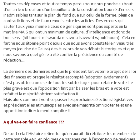
Toutes ces dépenses et tout ce temps perdu pour nous pondre au bout
d’un an le « brouillon d’un brouillon » de la constitution bourré d’erreurs
inadmissibles tant sur le plan du fond que sur celui de la forme, plein de
contradictions et de faux renvois entre les articles. Des erreurs qui
sautent aux yeux même à ceux de gens qui ne sont pas experts en la
matière MAIS qui ont un minimum de culture, d’intelligence et donc de
bon sens…(bil tounsi: miswadda msawda isawwid wjouh’houm). Cela en
fait ne nous étonne point depuis que nous avons constaté le niveau très
moyen (courbe de Gauss) des élus lors de vos débats historiques et que
nous savons à quel génie a été confiée la présidence du comité de
rédaction….
La dernière des dernières est que le président fait voter le projet de la loi
des finances et lorsque le résultat escompté (adoption évidemment)
n’est pas obtenu on use de tous les subterfuges pour refaire le vote. Le
plus grave est que l’opposition finit par baisser les bras et le vote est
refait et la majorité obtient satisfaction !!
Mais alors comment vont se passer les prochaines élections législatives
et présidentielles et municipales avec une majorité omnipotente et une
opposition indirectement complice !!!
A qui va-t-on faire confiance ???
De tout cela l’Histoire retiendra qu’on aurait dû rétribuer les membres de
cette minable ANC en régimes de bananes car, à l’exception de quelques