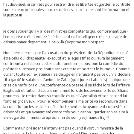
l’audiovisuel, si ce n’est pour restreindre les libertés et garder le contrôle
sur les deux principales sources de leurs soucis que sont l’information et
la justice !!!
Je dois avouer qu’il y a des ministres compétents qui, comprenant que «
l’entreprise » était vouée à l’échec, ont eu l’intelligence et le courage de
démissionner dignement; à ceux-là j’exprime mon respect.
Nous terminerons par l’accusation du président de la République sensé
être celui qui chapeaute l’exécutif et le législatif et qui aura largement
contribué à ridiculiser cette haute fonction. Il nous joue la comédie du
président- citoyen prolétaire sans cravate et portant le burnous. Comme
durant toute son existence il se déjuge en ne faisant pas ce qu’il a déclaré
: il a gardé le salaire et l’avion de Zaba (qu’il jugeait abusifs) . Il pique une
crise de nerfs lors d’une conférence de presse, il se fâche lors de l’affaire
Baghdadi et fait un discours enflammé lors de les évènements de Siliana
pour ensuite renter dans sa coquille ès que l’Ayotallah et son second lui
font les gros yeux…Pour le récompenser la majorité va reconduire dans
la constitution les articles qu’il a fortement et bruyamment contestés et
dénoncés et qui avaient été concoctés pour Zanba : garder son salaire à
vie et garder l’immunité après la fin de son (ses) mandat(s) !!!
Comment un président n’intervient pas quand il voit un ministre de la
justice violer la base de la démocratie qu’est l’indépendance des