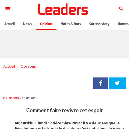
Accueil
News
Opinion
Notes & Docs
Success story
Homma
Accueil
Opinions
OPINIONS
- 10.01.2013
Comment faire revivre cet espoir
A
ujourd’hui, lundi 17 décembre 2012 : il y a deux ans que la
Révolution a éclaté, que le dictateur s’est enfui, que le pays a