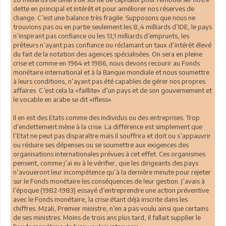
dette en principal et intérêt et pour améliorer nos réserves de
change. C’est une balance très fragile. Supposons que nous ne
trouvions pas ou en partie seulement les 8,4 milliards d’IDE, le pays
n’inspirant pas confiance ou les 13,1 milliards d’emprunts, les
prêteurs n’ayant pas confiance ou réclamant un taux d’intérêt élevé
du fait de la notation des agences spécialisées. On sera en pleine
crise et comme en 1964 et 1986, nous devons recourir au Fonds
monétaire international et à la Banque mondiale et nous soumettre
à leurs conditions, n’ayant pas été capables de gérer nos propres
affaires. C’est cela la «faillite» d’un pays et de son gouvernement et
le vocable en arabe se dit «Ifless».
Il en est des Etats comme des individus ou des entreprises. Trop
d’endettement mène à la crise. La différence est simplement que
l’Etat ne peut pas disparaître mais il souffrira et doit ou s’appauvrir
ou réduire ses dépenses ou se soumettre aux exigences des
organisations internationales prévues à cet effet. Ces organismes
pensent, comme j’ai eu à le vérifier, que les dirigeants des pays
n’avoueront leur incompétence qu’à la dernière minute pour rejeter
sur le Fonds monétaire les conséquences de leur gestion. J’avais à
l’époque (1982-1983) essayé d’entreprendre une action préventive
avec le Fonds monétaire, la crise étant déjà inscrite dans les
chiffres. Mzali, Premier ministre, n’en a pas voulu ainsi que certains
de ses ministres. Moins de trois ans plus tard, il fallait supplier le