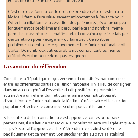
Fonds monétaire de bien vouloir intervenir.
C’est dire que l’on n’a pas le droit de prendre cette question à la
légère, il faut le faire sérieusement et longtemps à l’avance pour
éviter l’humiliation de la cessation des paiements. J’évoque un peu
longuement ce problème mal perçu par le grand nombre, même
parmi les «savants» en la matière, étant convaincu que je le fais par
devoir et non pour «exagérer» ou faire peur. Ce sont ces
problèmes urgents que le gouvernement de l’union nationale doit
traiter. De nombreux autres problèmes comportent les mêmes
difficultés et il importe de ne pas les ignorer.
La sanction du référendum
Conseil de la République et gouvernement constitués, par consensus
entre les différentes parties de l’union nationale, il y a lieu de consigner
dans un accord général l’essentiel du dispositif pour pouvoir le
soumettre à un référendum et donner ainsi à ces institutions et
dispositions de l’union nationale la légitimité nécessaire et la sanction
populaire effective, le consensus seul ne pouvant le faire.
Si le contenu de l’union nationale est approuvé par les principaux
partenaires, il y a lieu de penser que la population sera soulagée et que le
corps électoral l’approuvera. Le référendum peut ainsi se dérouler
pacifiquement et calmement. Son succès rendra au pays sa stabilité