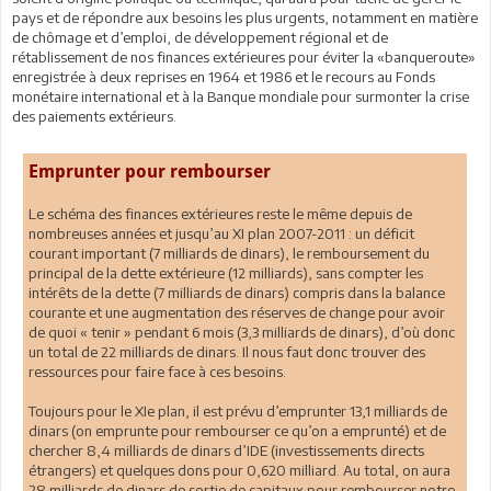
pays et de répondre aux besoins les plus urgents, notamment en matière
de chômage et d’emploi, de développement régional et de
rétablissement de nos finances extérieures pour éviter la «banqueroute»
enregistrée à deux reprises en 1964 et 1986 et le recours au Fonds
monétaire international et à la Banque mondiale pour surmonter la crise
des paiements extérieurs.
Emprunter pour rembourser
Le schéma des finances extérieures reste le même depuis de
nombreuses années et jusqu’au XI plan 2007-2011 : un déficit
courant important (7 milliards de dinars), le remboursement du
principal de la dette extérieure (12 milliards), sans compter les
intérêts de la dette (7 milliards de dinars) compris dans la balance
courante et une augmentation des réserves de change pour avoir
de quoi « tenir » pendant 6 mois (3,3 milliards de dinars), d’où donc
un total de 22 milliards de dinars. Il nous faut donc trouver des
ressources pour faire face à ces besoins.
Toujours pour le XIe plan, il est prévu d’emprunter 13,1 milliards de
dinars (on emprunte pour rembourser ce qu’on a emprunté) et de
chercher 8,4 milliards de dinars d’IDE (investissements directs
étrangers) et quelques dons pour 0,620 milliard. Au total, on aura
28 milliards de dinars de sortie de capitaux pour rembourser notre