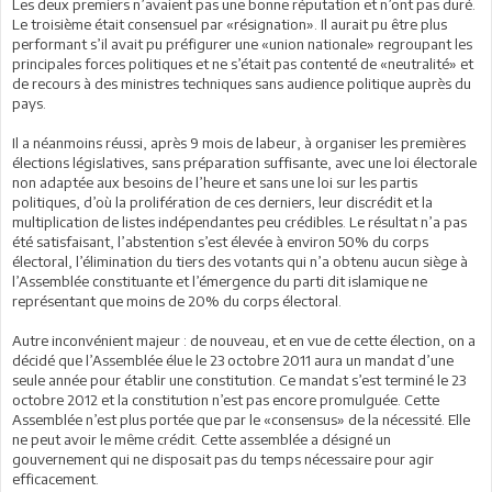
Les deux premiers n’avaient pas une bonne réputation et n’ont pas duré.
Le troisième était consensuel par «résignation». Il aurait pu être plus
performant s’il avait pu préfigurer une «union nationale» regroupant les
principales forces politiques et ne s’était pas contenté de «neutralité» et
de recours à des ministres techniques sans audience politique auprès du
pays.
Il a néanmoins réussi, après 9 mois de labeur, à organiser les premières
élections législatives, sans préparation suffisante, avec une loi électorale
non adaptée aux besoins de l’heure et sans une loi sur les partis
politiques, d’où la prolifération de ces derniers, leur discrédit et la
multiplication de listes indépendantes peu crédibles. Le résultat n’a pas
été satisfaisant, l’abstention s’est élevée à environ 50% du corps
électoral, l’élimination du tiers des votants qui n’a obtenu aucun siège à
l’Assemblée constituante et l’émergence du parti dit islamique ne
représentant que moins de 20% du corps électoral.
Autre inconvénient majeur : de nouveau, et en vue de cette élection, on a
décidé que l’Assemblée élue le 23 octobre 2011 aura un mandat d’une
seule année pour établir une constitution. Ce mandat s’est terminé le 23
octobre 2012 et la constitution n’est pas encore promulguée. Cette
Assemblée n’est plus portée que par le «consensus» de la nécessité. Elle
ne peut avoir le même crédit. Cette assemblée a désigné un
gouvernement qui ne disposait pas du temps nécessaire pour agir
efficacement.