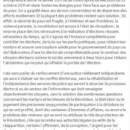
entreprendre dès le 14 janvier 2011 ou au moins après les élections du 23
octobre 2011 et réunir toutes les énergies pour faire face aux problèmes
du pays. On a gaspillé deux ans de non-concertation et de dispersion des
efforts inutilement. Et la plupart des problèmes restent sans solution. En
effet, la sécurité du pays est fragile, à l’intérieur et aux frontières, la
violence persiste, la constitution est encore à l’état de «brouillon», la
mise en place des lois nécessaires à la réalisation d’élections réussies
nécessitera du temps, qu’il s’agisse de l’Instance compétente pour
contrôler les élections, de la loi sur les partis politiques, pour réduire leur
nombre et assurer une ossature solide pour le gouvernement du pays ou
de l’élaboration d’une loi électorale compréhensible pour le commun des
citoyens électeurs comme le scrutin uninominal à deux tours pour réduire
l’abstention qui ne peut qu’affaiblir la portée de l’élection.
Cela sans parler du renforcement d’une justice réellement indépendante
qui aura à statuer sur les conflits électoraux, sans la réhabilitation et
l’indépendance des services de police qui auront à sécuriser le processus
électoral ou du secteur de l’information qui doit renseigner
objectivement les citoyens, sans la solution des nombreuses questions
concernant les martyrs et les blessés de la Révolution, la libération ou le
jugement des personnes soupçonnées de participation à la dictature ou
qui en ont profité, dont des centaines d’hommes d’affaires, ou encore le
problème des «milices» qui se sont vu attribuer le rôle de protection de
la Révolution, rôle qui incombe aux autorités légales ou enfin de la
réapparition, certains l’affirment, de la corruption, l’argent pour les