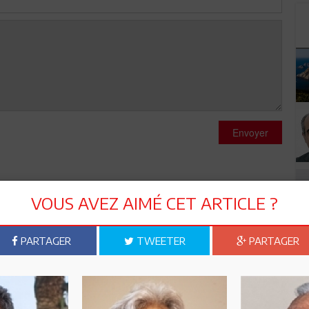
Envoyer
VOUS AVEZ AIMÉ CET ARTICLE ?
e consensus est la chose la plus importante pour le pays". Mais
PARTAGER
TWEETER
PARTAGER
i seme la violence. Si vous etes serieux alors vous vous
a violence.
ensus" lorsque l'on est , comme c'est le cas en présence de