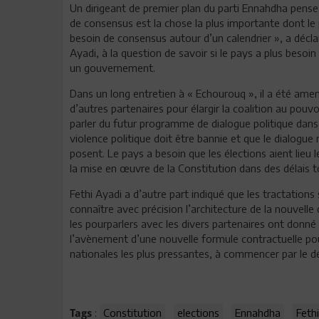
Un dirigeant de premier plan du parti Ennahdha pense 
de consensus est la chose la plus importante dont le
besoin de consensus autour d’un calendrier », a décl
Ayadi, à la question de savoir si le pays a plus besoi
un gouvernement.
Dans un long entretien à « Echourouq », il a été amen
d’autres partenaires pour élargir la coalition au pou
parler du futur programme de dialogue politique dans 
violence politique doit être bannie et que le dialogue
posent. Le pays a besoin que les élections aient lieu l
la mise en œuvre de la Constitution dans des délais to
Fethi Ayadi a d’autre part indiqué que les tractations
connaître avec précision l’architecture de la nouvelle 
les pourparlers avec les divers partenaires ont donné
l’avènement d’une nouvelle formule contractuelle pour
nationales les plus pressantes, à commencer par le d
:
Constitution
elections
Ennahdha
Feth
Tags