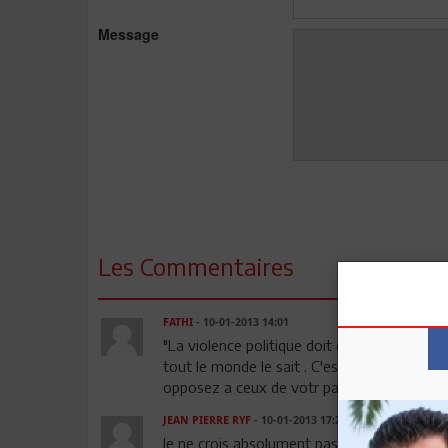
Message
Les Commentaires
FATHI
- 10-01-2013 14:01
"La violence politique doit être bannie et l
tout le monde le sait . C'est votre parti qu
opposez a ceux de votr parti qui appelle a l
JEAN PIERRE RYF
- 10-01-2013 17:21
Je ne crois absolument pas au fameux "cons