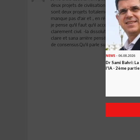
deux projets de civilisation. La société que 
sont deux projets totalement incompatible
manque pas d'air et , en réalité , il se fic
je pense qu'il faut qu'il accepte quelques pri
clairement civil. -la dissolution immédiate d
claire et sana arrière pensée aux droits de 
de consensus.Qu'il parle sur ces points. On 
NEWS
- 06.08.2026
Dr Sami Bahri: La
l'IA - 2ème partie