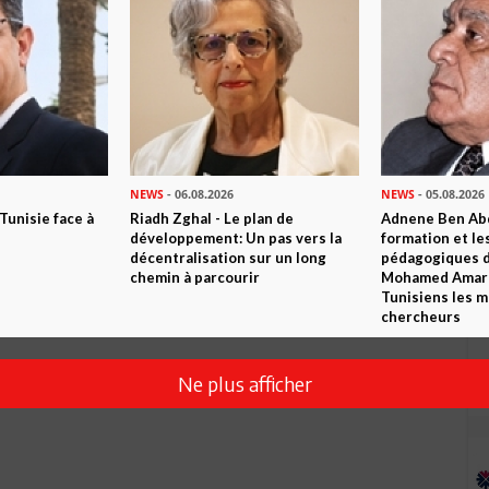
veulent les islamistes et celle que veulent les progressistes
s. Quant à l'absence de violence ce représentant de Nadha ne
he du monde..S'il veut vraiment un consensus comme il le prétend
ncipes de manière clair et sana arrière pensée: -un état civil et
es ligues dites de protection de la révolution -la référence
l'homme qui sont des droits universels. Après on pourra parler
attend avec intérêt.
NEWS
- 06.08.2026
NEWS
- 05.08.2026
 Tunisie face à
Riadh Zghal - Le plan de
Adnene Ben Abd
développement: Un pas vers la
formation et le
décentralisation sur un long
pédagogiques di
chemin à parcourir
Mohamed Amara,
Tunisiens les m
chercheurs
Ne plus afficher