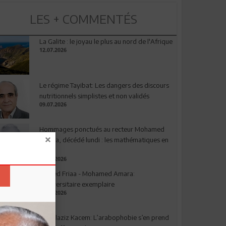
LES + COMMENTÉS
La Galite : le joyau le plus au nord de l'Afrique
12.07.2026
Le régime Tayibat: Les dangers des discours
nutritionnels simplistes et non validés
09.07.2026
Hommages ponctués au recteur Mohamed
Amara, décédé lundi : les mathématiques en
deuil
03.08.2026
Ahmed Friaa - Mohamed Amara:
l’Universitaire exemplaire
04.08.2026
Abdelaziz Kacem: L’arabophobie s’en prend