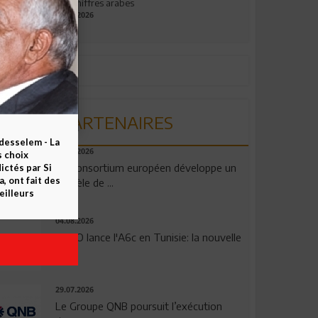
aux chiffres arabes
09.07.2026
PARTENAIRES
esselem - La
06.08.2026
s choix
Un consortium européen développe un
ctés par Si
 ont fait des
modèle de ...
eilleurs
04.08.2026
OPPO lance l'A6c en Tunisie: la nouvelle
...
29.07.2026
Le Groupe QNB poursuit l’exécution