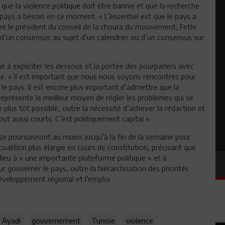
que la violence politique doit être bannie et que la recherche
 pays a besoin en ce moment. « L’essentiel est que le pays a
aré le président du conseil de la choura du mouvement, Fethi
n d’un consensus au sujet d’un calendrier ou d’un consensus sur
é à expliciter les dessous et la portée des pourparlers avec
voir. « Il est important que nous nous soyons rencontrés pour
le pays. Il est encore plus important d’admettre que la
 représente le meilleur moyen de régler les problèmes qui se
e plus tôt possible, outre la nécessité d’achever la rédaction et
ut aussi courts. C’est politiquement capital ».
 se poursuivront au moins jusqu’à la fin de la semaine pour
coalition plus élargie en cours de constitution, précisant que
 lieu à « une importante plateforme politique » et à
 gouverner le pays, outre la hiérarchisation des priorités
éveloppement régional et l’emploi.
i Ayadi
gouvernement
Tunisie
violence