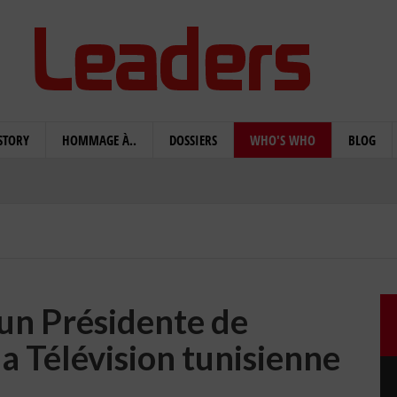
STORY
HOMMAGE À..
DOSSIERS
WHO'S WHO
BLOG
un Présidente de
la Télévision tunisienne