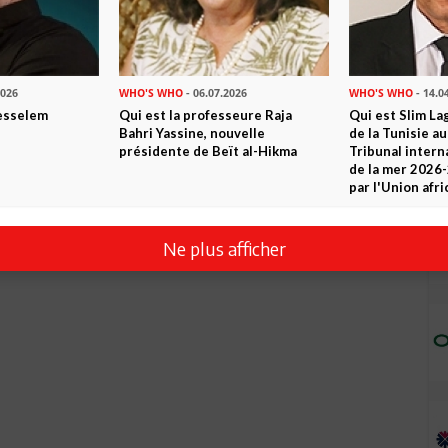
2026
WHO'S WHO
- 06.07.2026
WHO'S WHO
- 14.0
esselem
Qui est la professeure Raja
Qui est Slim La
Bahri Yassine, nouvelle
de la Tunisie a
présidente de Beït al-Hikma
Tribunal intern
de la mer 2026
par l'Union afri
Ne plus afficher