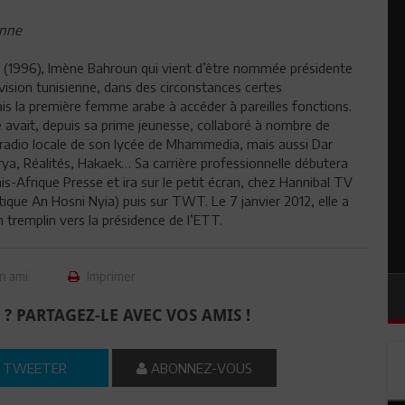
enne
PSI (1996), Imène Bahroun qui vient d’être nommée présidente
vision tunisienne, dans des circonstances certes
s la première femme arabe à accéder à pareilles fonctions.
 avait, depuis sa prime jeunesse, collaboré à nombre de
radio locale de son lycée de Mhammedia, mais aussi Dar
a, Réalités, Hakaek… Sa carrière professionnelle débutera
is-Afrique Presse et ira sur le petit écran, chez Hannibal TV
ique An Hosni Nyia) puis sur TWT. Le 7 janvier 2012, elle a
 tremplin vers la présidence de l’ETT.
n ami
Imprimer
 ? PARTAGEZ-LE AVEC VOS AMIS !
TWEETER
ABONNEZ-VOUS