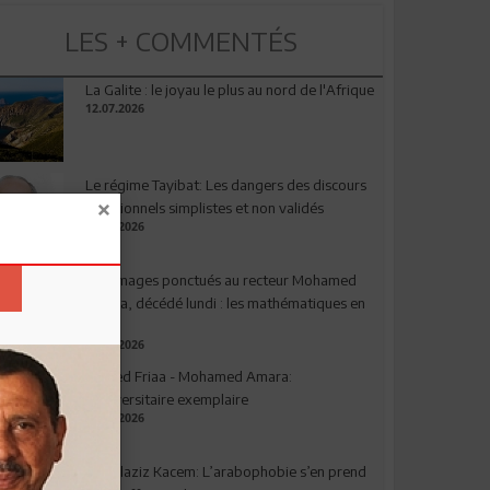
LES + COMMENTÉS
La Galite : le joyau le plus au nord de l'Afrique
12.07.2026
Le régime Tayibat: Les dangers des discours
nutritionnels simplistes et non validés
09.07.2026
Hommages ponctués au recteur Mohamed
Amara, décédé lundi : les mathématiques en
deuil
03.08.2026
Ahmed Friaa - Mohamed Amara:
l’Universitaire exemplaire
04.08.2026
Abdelaziz Kacem: L’arabophobie s’en prend