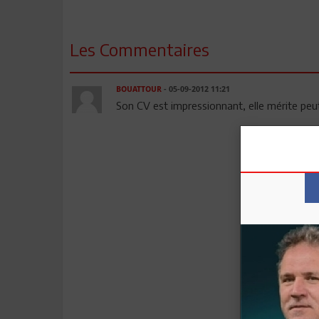
Les Commentaires
BOUATTOUR
- 05-09-2012 11:21
Son CV est impressionnant, elle mérite pe