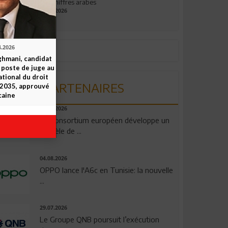
aux chiffres arabes
09.07.2026
4.2026
ghmani, candidat
u poste de juge au
ational du droit
PARTENAIRES
-2035, approuvé
caine
06.08.2026
Un consortium européen développe un
modèle de ...
04.08.2026
OPPO lance l'A6c en Tunisie: la nouvelle
...
29.07.2026
Le Groupe QNB poursuit l’exécution