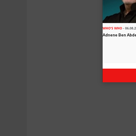
WHO'S WHO
- 06.08.
Adnene Ben Abd