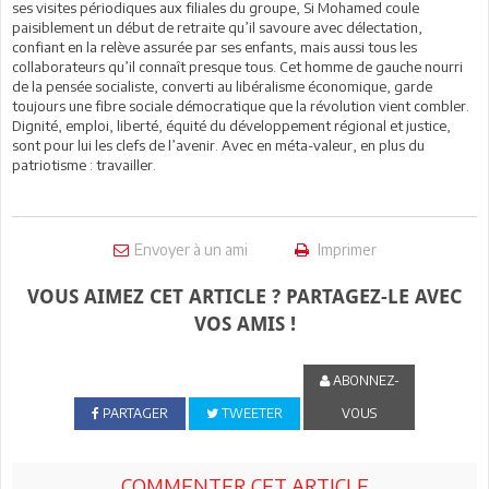
ses visites périodiques aux filiales du groupe, Si Mohamed coule
paisiblement un début de retraite qu’il savoure avec délectation,
confiant en la relève assurée par ses enfants, mais aussi tous les
collaborateurs qu’il connaît presque tous. Cet homme de gauche nourri
de la pensée socialiste, converti au libéralisme économique, garde
toujours une fibre sociale démocratique que la révolution vient combler.
Dignité, emploi, liberté, équité du développement régional et justice,
sont pour lui les clefs de l’avenir. Avec en méta-valeur, en plus du
patriotisme : travailler.
Envoyer à un ami
Imprimer
VOUS AIMEZ CET ARTICLE ? PARTAGEZ-LE AVEC
VOS AMIS !
ABONNEZ-
PARTAGER
TWEETER
VOUS
COMMENTER CET ARTICLE