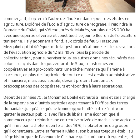
commerçant, il optera à l’aube de l’Indépendance pour des études en
agriculture. Diplômé de l’Ecole d’agriculture de Mograne, il rejoindra le
Domaine du Châal, qui s’étend, près de Mahrès, sur plus de 25 000 ha
avec une superbe oliveraie et constitue à ce jour le fleuron de l’oléiculture
tunisienne. Il s’y adonnera à fond, aux côtés de feu Si Hassouna
Mezgahni qui lui délègue toute la gestion opérationnelle. Il le suivra, lors
de l’évacuation agricole du 12 mai 1964, puis la période de
collectivisation, pour superviser tous les autres domaines récupérés des
colons français dans le gouvernorat de Sfax, transformés en
coopératives et agro-combinats. Une tâche immense qui l’amène à
s’occuper, en plus de l’agricole, de tout ce qui est gestion administrative
et financière, mais aussi sociale, devant prêter attention aux
préoccupations des coopérateurs et répondre à leurs aspirations.
Début des années 70, Si Mohamed Loukil est muté à Tunis et sera chargé
de la supervision d’unités agricoles appartenant à l’Office des terres
domaniales jusqu’à ce qu’une bonne opportunité s’offre à lui pour
quitter le secteur public, avec l’ère du libéralisme économique. Il
commencera par rejoindre une entreprise privée de machinisme agricole
qu’il finira par racheter et en fera, dès 1976, la plateforme du groupe
qu’il constituera. Entre sa ferme à Khlidia, son bureau toujours établi au
siège historique de l’avenue de Carthage qu’il continue d fréquenter, et