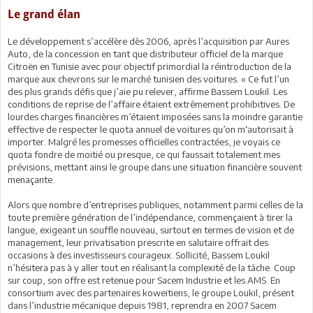
Le grand élan
Le développement s’accélère dès 2006, après l’acquisition par Aures
Auto, de la concession en tant que distributeur officiel de la marque
Citroën en Tunisie avec pour objectif primordial la réintroduction de la
marque aux chevrons sur le marché tunisien des voitures. « Ce fut l’un
des plus grands défis que j’aie pu relever, affirme Bassem Loukil. Les
conditions de reprise de l’affaire étaient extrêmement prohibitives. De
lourdes charges financières m’étaient imposées sans la moindre garantie
effective de respecter le quota annuel de voitures qu’on m‘autorisait à
importer. Malgré les promesses officielles contractées, je voyais ce
quota fondre de moitié ou presque, ce qui faussait totalement mes
prévisions, mettant ainsi le groupe dans une situation financière souvent
menaçante.
Alors que nombre d’entreprises publiques, notamment parmi celles de la
toute première génération de l’indépendance, commençaient à tirer la
langue, exigeant un souffle nouveau, surtout en termes de vision et de
management, leur privatisation prescrite en salutaire offrait des
occasions à des investisseurs courageux. Sollicité, Bassem Loukil
n’hésitera pas à y aller tout en réalisant la complexité de la tâche. Coup
sur coup, son offre est retenue pour Sacem Industrie et les AMS. En
consortium avec des partenaires koweïtiens, le groupe Loukil, présent
dans l’industrie mécanique depuis 1981, reprendra en 2007 Sacem