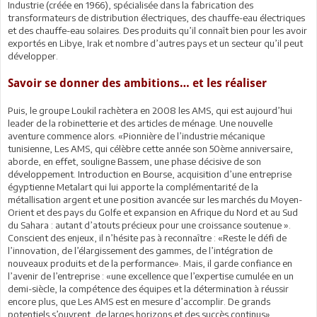
Industrie (créée en 1966), spécialisée dans la fabrication des
transformateurs de distribution électriques, des chauffe-eau électriques
et des chauffe-eau solaires. Des produits qu’il connaît bien pour les avoir
exportés en Libye, Irak et nombre d’autres pays et un secteur qu’il peut
développer.
Savoir se donner des ambitions… et les réaliser
Puis, le groupe Loukil rachètera en 2008 les AMS, qui est aujourd’hui
leader de la robinetterie et des articles de ménage. Une nouvelle
aventure commence alors. «Pionnière de l’industrie mécanique
tunisienne, Les AMS, qui célèbre cette année son 50ème anniversaire,
aborde, en effet, souligne Bassem, une phase décisive de son
développement. Introduction en Bourse, acquisition d’une entreprise
égyptienne Metalart qui lui apporte la complémentarité de la
métallisation argent et une position avancée sur les marchés du Moyen-
Orient et des pays du Golfe et expansion en Afrique du Nord et au Sud
du Sahara : autant d’atouts précieux pour une croissance soutenue ».
Conscient des enjeux, il n’hésite pas à reconnaître : «Reste le défi de
l’innovation, de l’élargissement des gammes, de l’intégration de
nouveaux produits et de la performance». Mais, il garde confiance en
l’avenir de l’entreprise : «une excellence que l’expertise cumulée en un
demi-siècle, la compétence des équipes et la détermination à réussir
encore plus, que Les AMS est en mesure d’accomplir. De grands
potentiels s’ouvrent, de larges horizons et des succès continus».