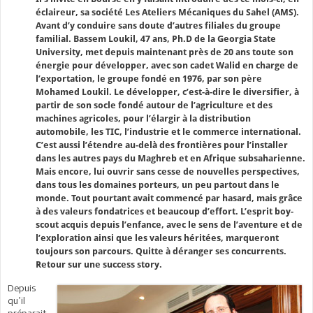
éclaireur, sa société Les Ateliers Mécaniques du Sahel (AMS).
Avant d’y conduire sans doute d’autres filiales du groupe
familial. Bassem Loukil, 47 ans, Ph.D de la Georgia State
University, met depuis maintenant près de 20 ans toute son
énergie pour développer, avec son cadet Walid en charge de
l’exportation, le groupe fondé en 1976, par son père
Mohamed Loukil. Le développer, c’est-à-dire le diversifier, à
partir de son socle fondé autour de l’agriculture et des
machines agricoles, pour l’élargir à la distribution
automobile, les TIC, l’industrie et le commerce international.
C’est aussi l’étendre au-delà des frontières pour l’installer
dans les autres pays du Maghreb et en Afrique subsaharienne.
Mais encore, lui ouvrir sans cesse de nouvelles perspectives,
dans tous les domaines porteurs, un peu partout dans le
monde. Tout pourtant avait commencé par hasard, mais grâce
à des valeurs fondatrices et beaucoup d’effort. L’esprit boy-
scout acquis depuis l’enfance, avec le sens de l’aventure et de
l’exploration ainsi que les valeurs héritées, marqueront
toujours son parcours. Quitte à déranger ses concurrents.
Retour sur une success story.
Depuis
qu’il