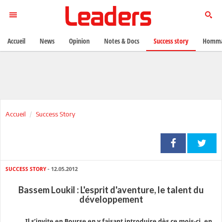
Accueil
News
Opinion
Notes & Docs
Success story
Homma
Accueil
Success Story
SUCCESS STORY
- 12.05.2012
Bassem Loukil : L'esprit d'aventure, le talent du
développement
Il s’invite en Bourse en y faisant introduire dès ce mois-ci, en