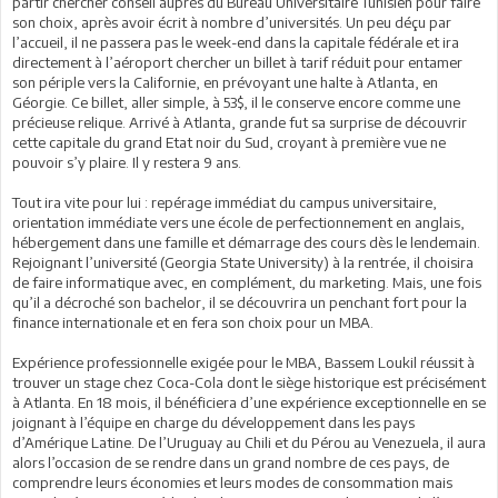
partir chercher conseil auprès du Bureau Universitaire Tunisien pour faire
son choix, après avoir écrit à nombre d’universités. Un peu déçu par
l’accueil, il ne passera pas le week-end dans la capitale fédérale et ira
directement à l’aéroport chercher un billet à tarif réduit pour entamer
son périple vers la Californie, en prévoyant une halte à Atlanta, en
Géorgie. Ce billet, aller simple, à 53$, il le conserve encore comme une
précieuse relique. Arrivé à Atlanta, grande fut sa surprise de découvrir
cette capitale du grand Etat noir du Sud, croyant à première vue ne
pouvoir s’y plaire. Il y restera 9 ans.
Tout ira vite pour lui : repérage immédiat du campus universitaire,
orientation immédiate vers une école de perfectionnement en anglais,
hébergement dans une famille et démarrage des cours dès le lendemain.
Rejoignant l’université (Georgia State University) à la rentrée, il choisira
de faire informatique avec, en complément, du marketing. Mais, une fois
qu’il a décroché son bachelor, il se découvrira un penchant fort pour la
finance internationale et en fera son choix pour un MBA.
Expérience professionnelle exigée pour le MBA, Bassem Loukil réussit à
trouver un stage chez Coca-Cola dont le siège historique est précisément
à Atlanta. En 18 mois, il bénéficiera d’une expérience exceptionnelle en se
joignant à l’équipe en charge du développement dans les pays
d’Amérique Latine. De l’Uruguay au Chili et du Pérou au Venezuela, il aura
alors l’occasion de se rendre dans un grand nombre de ces pays, de
comprendre leurs économies et leurs modes de consommation mais