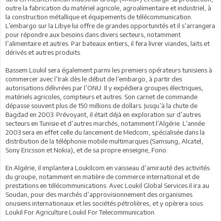
outre la fabrication du matériel agricole, agroalimentaire et industriel, à
la construction métallique et équipements de télécommunication.
L’embargo sur la Libye lui offre de grandes opportunités et il s’arrangera
pour répondre aux besoins dans divers secteurs, notamment
l’alimentaire et autres. Par bateaux entiers, il fera livrer viandes, laits et
dérivés et autres produits.
Bassem Loukil sera également parmi les premiers opérateurs tunisiens à
commercer avec l’Irak dès le début de l’embargo, à partir des
autorisations délivrées par l’ONU. Il y expédiera groupes électriques,
matériels agricoles, compteurs et autres. Son carnet de commande
dépasse souvent plus de 150 millions de dollars. Jusqu’à la chute de
Bagdad en 2003. Prévoyant, il était déjà en exploration sur d’autres
secteurs en Tunisie et d’autres marchés, notamment l’Algérie. L’année
2003 sera en effet celle du lancement de Medcom, spécialisée dans la
distribution de la téléphonie mobile multimarques (Samsung, Alcatel,
Sony Ericsson et Nokia), et de sa propre enseigne, Fono.
En Algérie, il implantera Loukilcom en vaisseau d’amirauté des activités
du groupe, notamment en matière de commerce international et de
prestations en télécommunications. Avec Loukil Global Services il ira au
Soudan, pour des marchés d’approvisionnement des organismes
onusiens internationaux et les sociétés pétrolières, et y opèrera sous
Loukil For Agriculture Loukil For Telecommunication.