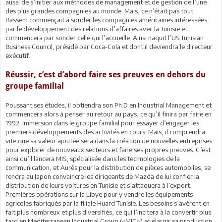
aussi de s’initier aux méthodes de management et de gestion de l’une
des plus grandes compagnies au monde. Mais, ce n’était pas tout.
Bassem commençait à sonder les compagnies américaines intéressées
par le développement des relations d’affaires avec la Tunisie et
commencera par sonder celle qui l’accueille. Ainsi naquit l’US Tunisian
Business Council, présidé par Coca-Cola et dont il deviendra le directeur
exécutif.
Réussir, c’est d’abord faire ses preuves en dehors du
groupe familial
Poussant ses études, il obtiendra son Ph.D en Industrial Management et
commencera alors à penser au retour au pays, ce qu’il finira par faire en
1992. Immersion dans le groupe familial pour essayer d’engager les
premiers développements des activités en cours. Mais, il comprendra
vite que sa valeur ajoutée sera dans la création de nouvelles entreprises
pour explorer de nouveaux secteurs et faire ses propres preuves. C’est
ainsi qu’il lancera MIS, spécialisée dans les technologies de la
communication, et Aurès pour la distribution de pièces automobiles, se
rendra au Japon convaincre les dirigeants de Mazda de lui confier la
distribution de leurs voitures en Tunisie et s’attaquera à l’export.
Premières opérations sur la Libye pour y vendre les équipements
agricoles fabriqués par la filiale Huard Tunisie. Les besoins s’avèrent en
fait plus nombreux et plus diversifiés, ce qui l’incitera à la convertir plus
tard en Mediterranean Industrial Group («MIG») et élargir sa production,