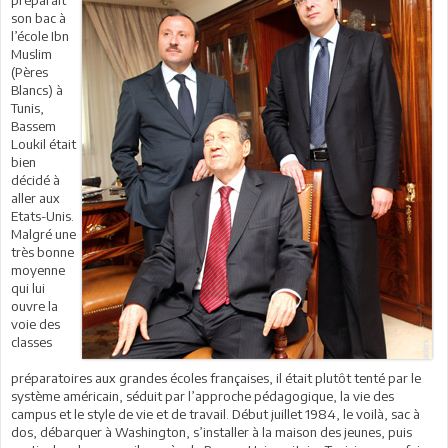
préparait
son bac à
l’école Ibn
Muslim
(Pères
Blancs) à
Tunis,
Bassem
Loukil était
bien
décidé à
aller aux
Etats-Unis.
Malgré une
très bonne
moyenne
qui lui
ouvre la
voie des
classes
préparatoires aux grandes écoles françaises, il était plutôt tenté par le
système américain, séduit par l’approche pédagogique, la vie des
campus et le style de vie et de travail. Début juillet 1984, le voilà, sac à
dos, débarquer à Washington, s’installer à la maison des jeunes, puis