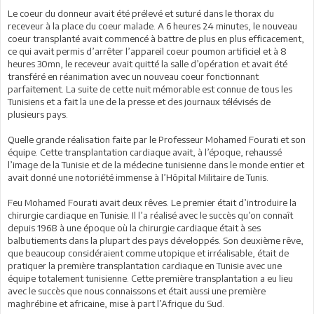
Le coeur du donneur avait été prélevé et suturé dans le thorax du
receveur à la place du coeur malade. A 6 heures 24 minutes, le nouveau
coeur transplanté avait commencé à battre de plus en plus efficacement,
ce qui avait permis d’arrêter l’appareil coeur poumon artificiel et à 8
heures 30mn, le receveur avait quitté la salle d’opération et avait été
transféré en réanimation avec un nouveau coeur fonctionnant
parfaitement. La suite de cette nuit mémorable est connue de tous les
Tunisiens et a fait la une de la presse et des journaux télévisés de
plusieurs pays.
Quelle grande réalisation faite par le Professeur Mohamed Fourati et son
équipe. Cette transplantation cardiaque avait, à l’époque, rehaussé
l’image de la Tunisie et de la médecine tunisienne dans le monde entier et
avait donné une notoriété immense à l’Hôpital Militaire de Tunis.
Feu Mohamed Fourati avait deux rêves. Le premier était d’introduire la
chirurgie cardiaque en Tunisie. Il l’a réalisé avec le succès qu’on connaît
depuis 1968 à une époque où la chirurgie cardiaque était à ses
balbutiements dans la plupart des pays développés. Son deuxième rêve,
que beaucoup considéraient comme utopique et irréalisable, était de
pratiquer la première transplantation cardiaque en Tunisie avec une
équipe totalement tunisienne. Cette première transplantation a eu lieu
avec le succès que nous connaissons et était aussi une première
maghrébine et africaine, mise à part l’Afrique du Sud.