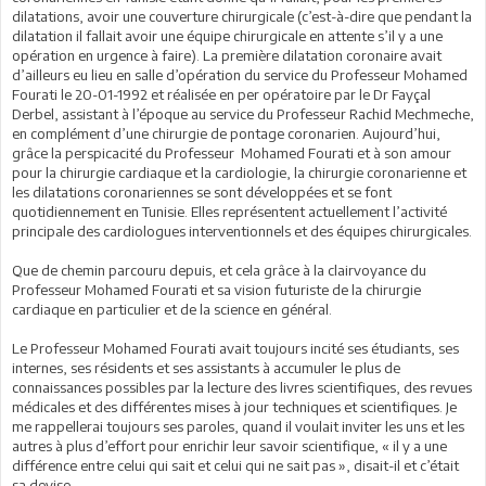
dilatations, avoir une couverture chirurgicale (c’est-à-dire que pendant la
dilatation il fallait avoir une équipe chirurgicale en attente s’il y a une
opération en urgence à faire). La première dilatation coronaire avait
d’ailleurs eu lieu en salle d’opération du service du Professeur Mohamed
Fourati le 20-01-1992 et réalisée en per opératoire par le Dr Fayçal
Derbel, assistant à l’époque au service du Professeur Rachid Mechmeche,
en complément d’une chirurgie de pontage coronarien. Aujourd’hui,
grâce la perspicacité du Professeur Mohamed Fourati et à son amour
pour la chirurgie cardiaque et la cardiologie, la chirurgie coronarienne et
les dilatations coronariennes se sont développées et se font
quotidiennement en Tunisie. Elles représentent actuellement l’activité
principale des cardiologues interventionnels et des équipes chirurgicales.
Que de chemin parcouru depuis, et cela grâce à la clairvoyance du
Professeur Mohamed Fourati et sa vision futuriste de la chirurgie
cardiaque en particulier et de la science en général.
Le Professeur Mohamed Fourati avait toujours incité ses étudiants, ses
internes, ses résidents et ses assistants à accumuler le plus de
connaissances possibles par la lecture des livres scientifiques, des revues
médicales et des différentes mises à jour techniques et scientifiques. Je
me rappellerai toujours ses paroles, quand il voulait inviter les uns et les
autres à plus d’effort pour enrichir leur savoir scientifique, « il y a une
différence entre celui qui sait et celui qui ne sait pas », disait-il et c’était
sa devise.