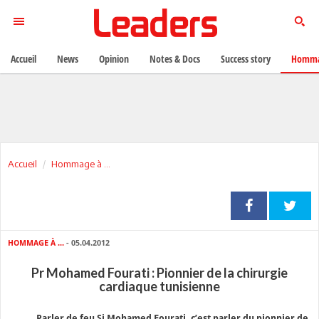
Accueil
News
Opinion
Notes & Docs
Success story
Homma
Accueil
Hommage à ...
HOMMAGE À ...
- 05.04.2012
Pr Mohamed Fourati : Pionnier de la chirurgie
cardiaque tunisienne
Parler de feu Si Mohamed Fourati, c’est parler du pionnier de