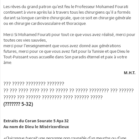
Les rêves du grand patron qu’est feu le Professeur Mohamed Fourati
continuent à vivre après lui à travers tous les chirurgiens qu’il a formés
durant sa longue carrière chirurgicale, que ce soit en chirurgie générale
ou en chirurgie cardiovasculaire et thoracique.
Merci Si Mohamed Fourati pour tout ce que vous avez réalisé, merci pour
toutes ces vies sauvées,
merci pour l’enseignement que vous avez donné aux générations
futures, merci pour ce que vous avez fait pour la Tunisie et que Dieu le
Tout-Puissant vous accueille dans Son paradis éternel et paix à votre
âme.
M.H.T.
??? ????? ???????? ???????
?? ??? ???? ???? ??? ?? ????? ?? ????? ???????? ??? ??????
????? ??? ?????? ???????? ???? ?????? ?????
(??????? 5-32)
Extraits du Coran Sourate 5 Aya 32
Au nom de Dieu le Miséricordieux
«Quiconque tuerait une personne non coupable d’un meurtre ou d’une