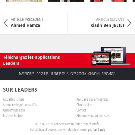
ARTICLE PRÉCÉDENT
ARTICLE SUIVANT
Ahmed Hamza
Riadh Ben JELILI
Téléchargez les applications
Leaders
PARTENAIRES
DOSSIERS
LEADERS TV
SUCCESS STORY
OPINIONS
TENDANCE
SUR LEADERS
Actualités Tunisie
Annuaire des entreprises
Annuaire de personnalités
Plan du site
Qui sommes nous
Contact
Leaders Mobile
Abonnez-vous au mensuel
© 2009 - 2026 Leaders.com.tn Tous droits réservés.
Conception et Développement du site internet par
Tanit web