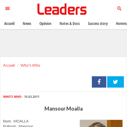
Accueil
News
Opinion
Notes & Docs
Success story
Homma
Accueil
Who's Who
WHO'S WHO
- 16.03.2011
Mansour Moalla
Nom : MOALLA
Prénom : Mansour