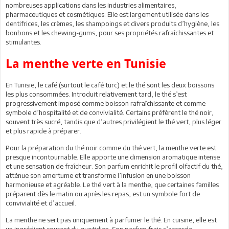
nombreuses applications dans les industries alimentaires,
pharmaceutiques et cosmétiques. Elle est largement utilisée dans les
dentifrices, les crèmes, les shampoings et divers produits d’hygiène, les
bonbons et les chewing-gums, pour ses propriétés rafraîchissantes et
stimulantes.
La menthe verte en Tunisie
En Tunisie, le café (surtout le café turc) et le thé sont les deux boissons
les plus consommées. Introduit relativement tard, le thé s’est
progressivement imposé comme boisson rafraîchissante et comme
symbole d’hospitalité et de convivialité. Certains préfèrent le thé noir,
souvent très sucré, tandis que d’autres privilégient le thé vert, plus léger
et plus rapide à préparer.
Pour la préparation du thé noir comme du thé vert, la menthe verte est
presque incontournable. Elle apporte une dimension aromatique intense
et une sensation de fraîcheur. Son parfum enrichit le profil olfactif du thé,
atténue son amertume et transforme l’infusion en une boisson
harmonieuse et agréable. Le thé vert à la menthe, que certaines familles
préparent dès le matin ou après les repas, est un symbole fort de
convivialité et d’accueil.
La menthe ne sert pas uniquement à parfumer le thé. En cuisine, elle est