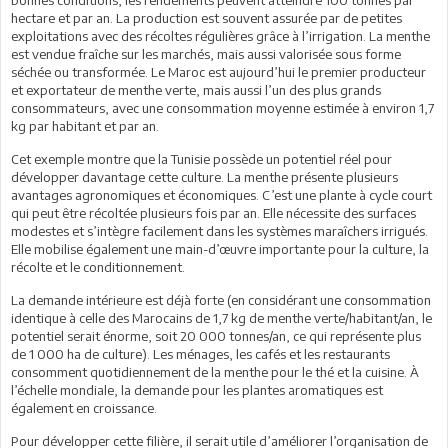
bonnes conditions, les rendements peuvent atteindre 100 tonnes par
hectare et par an. La production est souvent assurée par de petites
exploitations avec des récoltes régulières grâce à l’irrigation. La menthe
est vendue fraîche sur les marchés, mais aussi valorisée sous forme
séchée ou transformée. Le Maroc est aujourd’hui le premier producteur
et exportateur de menthe verte, mais aussi l’un des plus grands
consommateurs, avec une consommation moyenne estimée à environ 1,7
kg par habitant et par an.
Cet exemple montre que la Tunisie possède un potentiel réel pour
développer davantage cette culture. La menthe présente plusieurs
avantages agronomiques et économiques. C’est une plante à cycle court
qui peut être récoltée plusieurs fois par an. Elle nécessite des surfaces
modestes et s’intègre facilement dans les systèmes maraîchers irrigués.
Elle mobilise également une main-d’œuvre importante pour la culture, la
récolte et le conditionnement.
La demande intérieure est déjà forte (en considérant une consommation
identique à celle des Marocains de 1,7 kg de menthe verte/habitant/an, le
potentiel serait énorme, soit 20 000 tonnes/an, ce qui représente plus
de 1 000 ha de culture). Les ménages, les cafés et les restaurants
consomment quotidiennement de la menthe pour le thé et la cuisine. À
l’échelle mondiale, la demande pour les plantes aromatiques est
également en croissance.
Pour développer cette filière, il serait utile d’améliorer l’organisation de