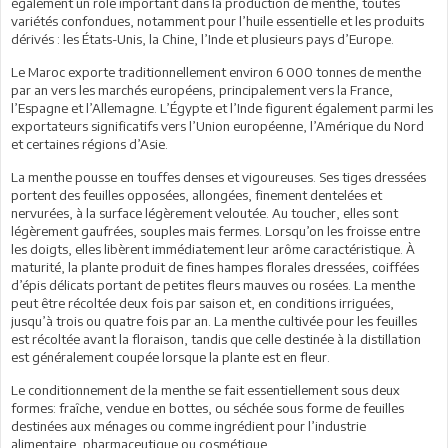
également un rôle important dans la production de menthe, toutes
variétés confondues, notamment pour l’huile essentielle et les produits
dérivés : les États-Unis, la Chine, l’Inde et plusieurs pays d’Europe.
Le Maroc exporte traditionnellement environ 6 000 tonnes de menthe
par an vers les marchés européens, principalement vers la France,
l’Espagne et l’Allemagne. L’Égypte et l’Inde figurent également parmi les
exportateurs significatifs vers l’Union européenne, l’Amérique du Nord
et certaines régions d’Asie.
La menthe pousse en touffes denses et vigoureuses. Ses tiges dressées
portent des feuilles opposées, allongées, finement dentelées et
nervurées, à la surface légèrement veloutée. Au toucher, elles sont
légèrement gaufrées, souples mais fermes. Lorsqu’on les froisse entre
les doigts, elles libèrent immédiatement leur arôme caractéristique. À
maturité, la plante produit de fines hampes florales dressées, coiffées
d’épis délicats portant de petites fleurs mauves ou rosées. La menthe
peut être récoltée deux fois par saison et, en conditions irriguées,
jusqu’à trois ou quatre fois par an. La menthe cultivée pour les feuilles
est récoltée avant la floraison, tandis que celle destinée à la distillation
est généralement coupée lorsque la plante est en fleur.
Le conditionnement de la menthe se fait essentiellement sous deux
formes: fraîche, vendue en bottes, ou séchée sous forme de feuilles
destinées aux ménages ou comme ingrédient pour l’industrie
alimentaire, pharmaceutique ou cosmétique.