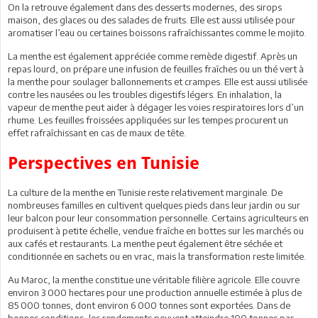
On la retrouve également dans des desserts modernes, des sirops
maison, des glaces ou des salades de fruits. Elle est aussi utilisée pour
aromatiser l’eau ou certaines boissons rafraîchissantes comme le mojito.
La menthe est également appréciée comme remède digestif. Après un
repas lourd, on prépare une infusion de feuilles fraîches ou un thé vert à
la menthe pour soulager ballonnements et crampes. Elle est aussi utilisée
contre les nausées ou les troubles digestifs légers. En inhalation, la
vapeur de menthe peut aider à dégager les voies respiratoires lors d’un
rhume. Les feuilles froissées appliquées sur les tempes procurent un
effet rafraîchissant en cas de maux de tête.
Perspectives en Tunisie
La culture de la menthe en Tunisie reste relativement marginale. De
nombreuses familles en cultivent quelques pieds dans leur jardin ou sur
leur balcon pour leur consommation personnelle. Certains agriculteurs en
produisent à petite échelle, vendue fraîche en bottes sur les marchés ou
aux cafés et restaurants. La menthe peut également être séchée et
conditionnée en sachets ou en vrac, mais la transformation reste limitée.
Au Maroc, la menthe constitue une véritable filière agricole. Elle couvre
environ 3 000 hectares pour une production annuelle estimée à plus de
85 000 tonnes, dont environ 6 000 tonnes sont exportées. Dans de