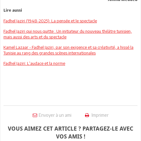
Lire aussi
Fadhel Jaziri (1948-2025): La pensée et le spectacle
Fadhel Jaziri qui nous quitte : Un initiateur du nouveau théâtre tunisien,
mais aussi des arts et du spectacle
Kamel Lazaar - Fadhel Jaziri, par son exigence et sa créativité, a hissé la
Tunisie au rang des grandes scènes internationales
Fadhel Jaziri: L’audace et la norme
Envoyer à un ami
Imprimer
VOUS AIMEZ CET ARTICLE ? PARTAGEZ-LE AVEC
VOS AMIS !