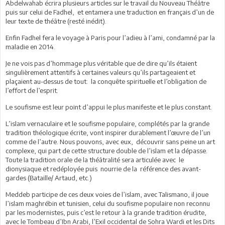
Abdelwahab écrira plusieurs articles sur le travail du Nouveau Théâtre
puis sur celui de Fadhel, et entamera une traduction en français d’un de
leur texte de théâtre (resté inédit).
Enfin Fadhel fera le voyage à Paris pour l’adieu à l’ami, condamné par la
maladie en 2014.
Je ne vois pas d’hommage plus véritable que de dire qu’ils étaient
singulièrement attentifs à certaines valeurs qu’ils partageaient et
plaçaient au-dessus de tout: la conquête spirituelle et l’obligation de
l’effort de l’esprit.
Le soufisme est leur point d’appui le plus manifeste et le plus constant.
L’islam vernaculaire et le soufisme populaire, complétés par la grande
tradition théologique écrite, vont inspirer durablement l’œuvre de l’un
comme de l’autre. Nous pouvons, avec eux, découvrir sans peine un art
complexe, qui part de cette structure double de l’islam et la dépasse.
Toute la tradition orale de la théâtralité sera articulée avec le
dionysiaque et redéployée puis nourrie de la référence des avant-
gardes (Bataille/ Artaud, etc.)
Meddeb participe de ces deux voies de l’islam, avec Talismano, il joue
l’islam maghrébin et tunisien, celui du soufisme populaire non reconnu
par les modernistes, puis c’est le retour à la grande tradition érudite,
avec le Tombeau d’Ibn Arabi, l’Exil occidental de Sohra Wardi et les Dits