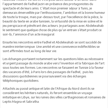
l’appartement de Fadhel Jaziri en présence des protagonistes du
spectacle et de leurs amis. C’était mon premier séjour à Tunis, je
demeurais émerveillée par l’enthousiasme, l’ambition et la bonne humeur
de toute la troupe, mais par-dessus tout, par l'excellence de la pièce, la
beauté du texte en arabe tunisien, la virtuosité de la mise en scène et le
jeu perspicace et pénétrant des acteurs. Je partageais avec Abdelwahab
le sentiment que quelque chose de plus qu’un entrain s’était produit ce
soir-là, l’annonce d’un acte inaugural.
Ensuite les rencontres entre Fadhel et Abdelwahab se sont succédé de
manière ininterrompue. Une amitié et une connivence indéfectibles se
sont affirmées tout au long de leur vie.
Les échanges portaient notamment sur les questions liées au nécessaire
et urgent passage du monde arabe vers l’invention et la fabrique de l'art
sous toutes ses formes. Les rencontres se faisaient en Tunisie à la faveur
des vacances d'été, à Paris lors des passages de Fadhel, puis les
discussions quotidiennes se poursuivaient via des échanges
téléphoniques quotidiens.
Attachés au passé antique et latin de l’Afrique du Nord dont ils se
considèrent les héritiers naturels, ils feront ensemble un voyage
initiatique en Libye, sur les ruines des villes carthaginoises et romaines de
Leptis Magna et Sabratha.