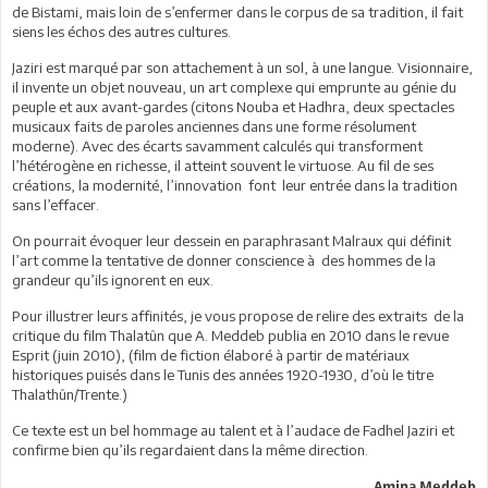
de Bistami, mais loin de s’enfermer dans le corpus de sa tradition, il fait
siens les échos des autres cultures.
Jaziri est marqué par son attachement à un sol, à une langue. Visionnaire,
il invente un objet nouveau, un art complexe qui emprunte au génie du
peuple et aux avant-gardes (citons Nouba et Hadhra, deux spectacles
musicaux faits de paroles anciennes dans une forme résolument
moderne). Avec des écarts savamment calculés qui transforment
l’hétérogène en richesse, il atteint souvent le virtuose. Au fil de ses
créations, la modernité, l’innovation font leur entrée dans la tradition
sans l’effacer.
On pourrait évoquer leur dessein en paraphrasant Malraux qui définit
l’art comme la tentative de donner conscience à des hommes de la
grandeur qu’ils ignorent en eux.
Pour illustrer leurs affinités, je vous propose de relire des extraits de la
critique du film Thalatûn que A. Meddeb publia en 2010 dans le revue
Esprit (juin 2010), (film de fiction élaboré à partir de matériaux
historiques puisés dans le Tunis des années 1920-1930, d’où le titre
Thalathûn/Trente.)
Ce texte est un bel hommage au talent et à l’audace de Fadhel Jaziri et
confirme bien qu’ils regardaient dans la même direction.
Amina Meddeb