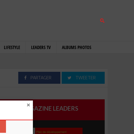
LIFESTYLE
LEADERS TV
ALBUMS PHOTOS
PARTAGER
TWEETER
MAGAZINE LEADERS