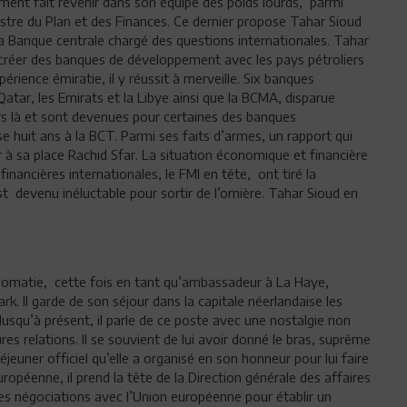
ent fait revenir dans son équipe des poids lourds, parmi
re du Plan et des Finances. Ce dernier propose Tahar Sioud
 Banque centrale chargé des questions internationales. Tahar
e créer des banques de développement avec les pays pétroliers
érience émiratie, il y réussit à merveille. Six banques
atar, les Emirats et la Libye ainsi que la BCMA, disparue
urs là et sont devenues pour certaines des banques
passe huit ans à la BCT. Parmi ses faits d’armes, un rapport qui
à sa place Rachid Sfar. La situation économique et financière
inancières internationales, le FMI en tête, ont tiré la
t devenu inéluctable pour sortir de l’ornière. Tahar Sioud en
iplomatie, cette fois en tant qu’ambassadeur à La Haye,
. Il garde de son séjour dans la capitale néerlandaise les
. Jusqu’à présent, il parle de ce poste avec une nostalgie non
eures relations. Il se souvient de lui avoir donné le bras, suprême
jeuner officiel qu’elle a organisé en son honneur pour lui faire
ropéenne, il prend la tête de la Direction générale des affaires
des négociations avec l’Union européenne pour établir un