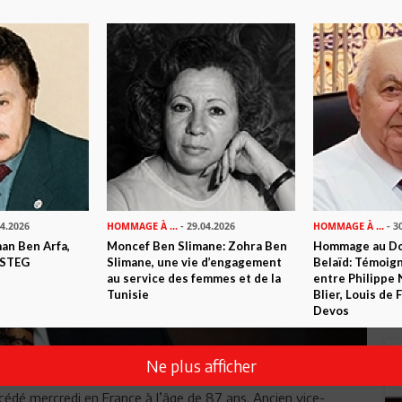
04.2026
HOMMAGE À ...
- 29.04.2026
HOMMAGE À ...
- 3
n Ben Arfa,
Moncef Ben Slimane: Zohra Ben
Hommage au Do
 STEG
Slimane, une vie d’engagement
Belaïd: Témoig
au service des femmes et de la
entre Philippe 
Tunisie
Blier, Louis de
Devos
Ne plus afficher
édé mercredi en France à l’âge de 87 ans. Ancien vice-