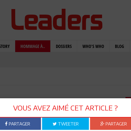
STORY
HOMMAGE À..
DOSSIERS
WHO'S WHO
BLOG
ud est décédé
VOUS AVEZ AIMÉ CET ARTICLE ?
PARTAGER
TWEETER
PARTAGER