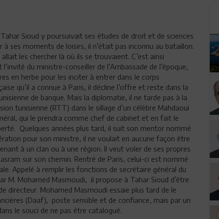
ahar Sioud y poursuivait ses études de droit et de sciences
ur à ses moments de loisirs, il n’était pas inconnu au bataillon.
lait les chercher là où ils se trouvaient. C’est ainsi
l’invité du ministre-conseiller de l’Ambassade de l’époque,
res en herbe pour les inciter à entrer dans le corps
e qu’il a connue à Paris, il décline l’offre et reste dans la
tunisienne de banque. Mais la diplomatie, il ne tarde pas à la
vision tunisienne (RTT) dans le sillage d’un célèbre Mahdaoui
ral, qui le prendra comme chef de cabinet et en fait le
berté. Quelques années plus tard, il suit son mentor nommé
ation pour son ministre, il ne voulait en aucune façon être
nt à un clan ou à une région. Il veut voler de ses propres
z Lasram sur son chemin. Rentré de Paris, celui-ci est nommé
e. Appelé à remplir les fonctions de secrétaire général du
é par M. Mohamed Masmoudi, il propose à Tahar Sioud d’être
s de directeur. Mohamed Masmoudi essaie plus tard de le
ancières (Daaf), poste sensible et de confiance, mais par un
ans le souci de ne pas être catalogué.