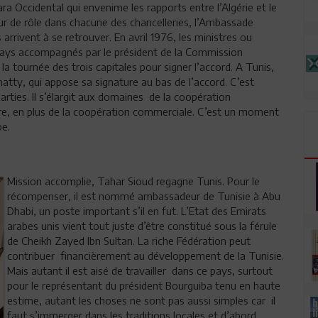
ra Occidental qui envenime les rapports entre l’Algérie et le
ur de rôle dans chacune des chancelleries, l’Ambassade
 arrivent à se retrouver. En avril 1976, les ministres ou
 pays accompagnés par le président de la Commission
tournée des trois capitales pour signer l’accord. A Tunis,
hatty, qui appose sa signature au bas de l’accord. C’est
arties. Il s’élargit aux domaines de la coopération
re, en plus de la coopération commerciale. C’est un moment
pe.
Mission accomplie, Tahar Sioud regagne Tunis. Pour le
récompenser, il est nommé ambassadeur de Tunisie à Abu
Dhabi, un poste important s’il en fut. L’Etat des Emirats
arabes unis vient tout juste d’être constitué sous la férule
de Cheikh Zayed Ibn Sultan. La riche Fédération peut
contribuer financièrement au développement de la Tunisie.
Mais autant il est aisé de travailler dans ce pays, surtout
pour le représentant du président Bourguiba tenu en haute
estime, autant les choses ne sont pas aussi simples car il
faut s’immerger dans les traditions locales et d’abord