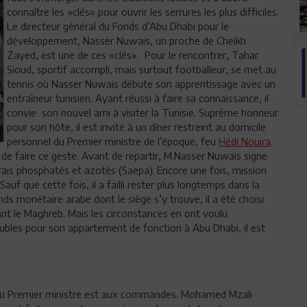
connaître les «clés» pour ouvrir les serrures les plus difficiles.
Le directeur général du Fonds d’Abu Dhabi pour le
développement, Nasser Nuwais, un proche de Cheikh
Zayed, est une de ces «clés». Pour le rencontrer, Tahar
Sioud, sportif accompli, mais surtout footballeur, se met au
tennis où Nasser Nuwais débute son apprentissage avec un
entraîneur tunisien. Ayant réussi à faire sa connaissance, il
convie son nouvel ami à visiter la Tunisie. Suprême honneur
pour son hôte, il est invité à un dîner restreint au domicile
personnel du Premier ministre de l’époque, feu
Hédi Nouira
.
 de faire ce geste. Avant de repartir, M.Nasser Nuwais signe
rais phosphatés et azotés (Saepa). Encore une fois, mission
Sauf que cette fois, il a failli rester plus longtemps dans la
ds monétaire arabe dont le siège s’y trouve, il a été choisi
ant le Maghreb. Mais les circonstances en ont voulu
ubles pour son appartement de fonction à Abu Dhabi, il est
au Premier ministre est aux commandes. Mohamed Mzali