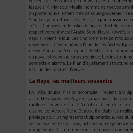
succède à Hédi Nouira. Le nouveau chef de gouvernem
lesquels M. Mansour Moalla, nommé de nouveau minist
au poste nouvellement créé de sous-gouverneur de la
Sioud ne peut refuser. A la BCT, il a pour mission d
frères. Connaissant le milieu bancaire, fort de son exp
respectivement avec l’Arabie Saoudite, le Koweït, le Q
depuis, voient le jour. Les cinq premières sont toujo
universelles. C’est d’ailleurs l’une de ses fiertés. Il 
décide Bourguiba à se séparer de Mzali et de nommer 
du pays est devenue catastrophique. Les institutions f
sonnette d’alarme. Le Plan d’ajustement structurel es
est l’un des maîtres d’œuvre.
La Haye, les meilleurs souvenirs
En 1988, double mission accomplie, il revient à la d
accrédité auprès des Pays-Bas, mais aussi du Danemark
meilleurs souvenirs. C’est là où il s’est senti le mieux
dissimulée. Avec la Reine Béatrix, il a établi les meill
privilège pour un représentant diplomatique, lors du dé
ses adieux. Rentré à Tunis, riche de son expérience eu
européennes, Cela tombe bien : la Tunisie va ouvrir 