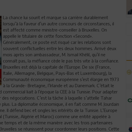
La chance lui sourit et marque sa carrière durablement
lorsqu’à la faveur d’un autre concours de circonstances, il
est affecté comme ministre-conseiller à Bruxelles. On
appelle le titulaire de cette fonction «Second».
Généralement, ce poste est risqué car les relations sont
souvent conflictuelles entre les deux hommes. Arrivé deux
mois après son ambassadeur, M. Ismail Khélil, qu’il ne
connaît pas, la méfiance cède le pas très vite à la confiance.
Bruxelles est déjà la capitale de l’Europe. De six (France,
Italie, Allemagne, Belgique, Pays-Bas et Luxembourg), la
Communauté économique européenne s’est élargie en 1973
à la Grande- Bretagne, l’Irlande et au Danemark. C’était le
d commercial liait à l’époque la CEE à la Tunisie. Pour adapter
ir des négociations. C’est la tâche à laquelle s’attelle Tahar
he plus. La diplomatie économique, il en fait comme M. Jourdain
ne. Il défend bec et ongles les intérêts de la Tunisie. L’Europe
al (Tunisie, Algérie et Maroc) comme une entité appelée à
me temps et de la même manière avec les trois partenaires
uxelles se réunissent pour coordonner leurs positions. Cette