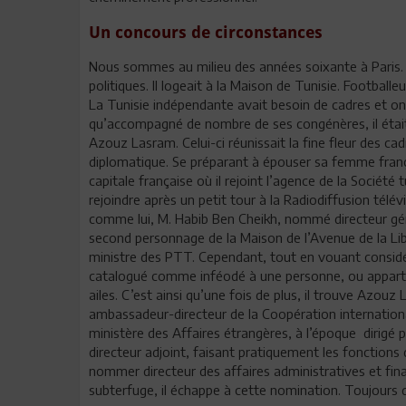
Un concours de circonstances
Nous sommes au milieu des années soixante à Paris. T
politiques. Il logeait à la Maison de Tunisie. Footballe
La Tunisie indépendante avait besoin de cadres et on al
qu’accompagné de nombre de ses congénères, il était 
Azouz Lasram. Celui-ci réunissait la fine fleur des cad
diplomatique. Se préparant à épouser sa femme français
capitale française où il rejoint l’agence de la Société 
rejoindre après un petit tour à la Radiodiffusion télé
comme lui, M. Habib Ben Cheikh, nommé directeur géné
second personnage de la Maison de l’Avenue de la Li
ministre des PTT. Cependant, tout en vouant considér
catalogué comme inféodé à une personne, ou appartena
ailes. C’est ainsi qu’une fois de plus, il trouve Azou
ambassadeur-directeur de la Coopération international
ministère des Affaires étrangères, à l’époque dirig
directeur adjoint, faisant pratiquement les fonction
nommer directeur des affaires administratives et fin
subterfuge, il échappe à cette nomination. Toujours d