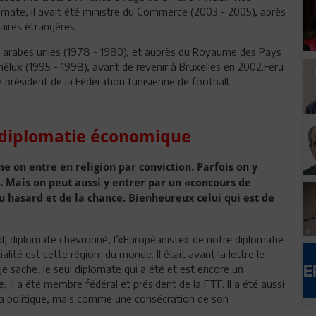
omate, il avait été ministre du Commerce (2003 - 2005), après
aires étrangères.
 arabes unies (1978 - 1980), et auprès du Royaume des Pays
nélux (1995 - 1998), avant de revenir à Bruxelles en 2002.Féru
é président de la Fédération tunisienne de football.
a diplomatie économique
 on entre en religion par conviction. Parfois on y
. Mais on peut aussi y entrer par un «concours de
 du hasard et de la chance. Bienheureux celui qui est de
ud, diplomate chevronné, l’«Européaniste» de notre diplomatie
alité est cette région du monde. Il était avant la lettre le
 je sache, le seul diplomate qui a été et est encore un
, il a été membre fédéral et président de la FTF. Il a été aussi
a politique, mais comme une consécration de son