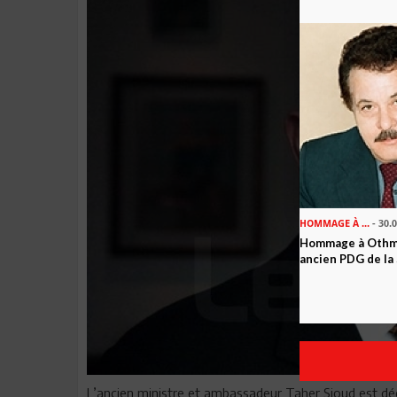
HOMMAGE À ...
- 30.
Hommage à Othma
ancien PDG de la
L’ancien ministre et ambassadeur Taher Sioud est déc