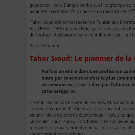
gouverneur de la Banque centrale, et longtemps dipl
avoir été secrétaire d’Etat auprès du ministre des Aff
Taher Sioud été ambassadeur de Tunisie aux Emirats
Bas (1988 - 1991), puis de Belgique et des pays du Bé
de football et plébiscité par de nombreux club, il a ét
Allah Yerhamou.
Tahar Sioud: Le pionnier de l
Parfois on entre dans une profession comme
entre par concours et c’est le plus commun
circonstances», c’est-à-dire par l’alliance
cette catégorie.
C’est le cas de notre invité de ce mois, M. Tahar Sio
comme on qualifie d’ «Orientaliste» celui dont la spéci
pionnier de la diplomatie économique. Il est, à ce que
«banquier qui a réussi». Footballeur dès son jeune âge
membre du gouvernement, non pas par les aléas de l
cheminement professionnel.