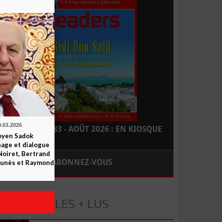
0.03.2026
LEADERS N° 183 - AOÛT 2026 : EN KIOSQUE
yen Sadok
nage et dialogue
Noiret, Bertrand
ABONNEZ-VOUS
 Funès et Raymond
LES + LUS