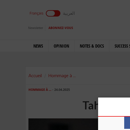
العربية
Français
Newsletter
ABONNEZ-VOUS
NEWS
OPINION
NOTES & DOCS
SUCCESS 
Accueil
Hommage à ...
HOMMAGE À ...
- 24.04.2025
Taher Sio