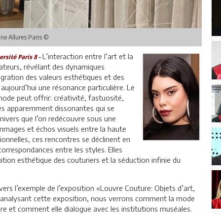
ne Allures Paris ©
L’interaction entre l’art et la
rsité Paris 8 -
ateurs, révélant des dynamiques
égration des valeurs esthétiques et des
 aujourd’hui une résonance particulière. Le
de peut offrir: créativité, fastuosité,
tes apparemment dissonantes qui se
univers que l’on redécouvre sous une
mmages et échos visuels entre la haute
tionnelles, ces rencontres se déclinent en
correspondances entre les styles. Elles
ation esthétique des couturiers et la séduction infinie du
vers l’exemple de l’exposition «Louvre Couture: Objets d’art,
 analysant cette exposition, nous verrons comment la mode
e et comment elle dialogue avec les institutions muséales.