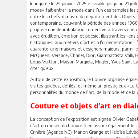
Inaugurée le 24 janvier 2025 et visible jusqu’au 21 jui
mode» fait entrer la mode dans l’un des temples les plu
entre les chefs-d’œuvre du département des Objets 
contemporaine, couvrant la période des années 1960 à
propose une déambulation immersive à travers une ce
avec érudition, émotion et poésie, illustrant les lien
historiques, aux métiers d’art et à l’ornementation. L
quarante-cinq maisons et designers majeurs, parmi le
McQueen, Versace, Chanel, Dior, Giambattista Valli, 
Louis Vuitton, Maison Margiela, Mugler, Yves Saint La
citer qu’eux.
Autour de cette exposition, le Louvre organise égal
visites guidées, défilés, et même un prestigieux «L
personnalités du monde de l’art, de la mode et de la c
Couture et objets d’art en dia
La conception de l’exposition est signée Olivier Gabet
d’art du musée du Louvre. Il en assure également le 
Crinière (Agence NC), Manon Grange et Héloïse Lévê