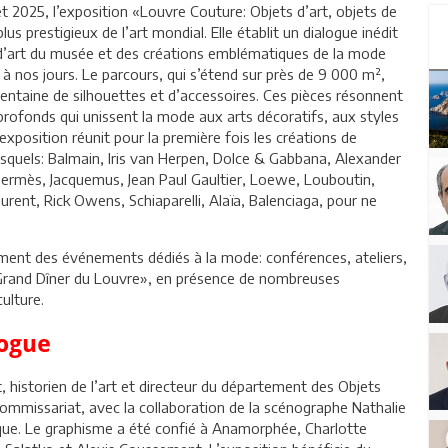
llet 2025, l’exposition «Louvre Couture: Objets d’art, objets de
s prestigieux de l’art mondial. Elle établit un dialogue inédit
d’art du musée et des créations emblématiques de la mode
 nos jours. Le parcours, qui s’étend sur près de 9 000 m²,
ntaine de silhouettes et d’accessoires. Ces pièces résonnent
s profonds qui unissent la mode aux arts décoratifs, aux styles
’exposition réunit pour la première fois les créations de
squels: Balmain, Iris van Herpen, Dolce & Gabbana, Alexander
Hermès, Jacquemus, Jean Paul Gaultier, Loewe, Louboutin,
urent, Rick Owens, Schiaparelli, Alaïa, Balenciaga, pour ne
ement des événements dédiés à la mode: conférences, ateliers,
e Grand Dîner du Louvre», en présence de nombreuses
ulture.
logue
, historien de l’art et directeur du département des Objets
commissariat, avec la collaboration de la scénographe Nathalie
que. Le graphisme a été confié à Anamorphée, Charlotte