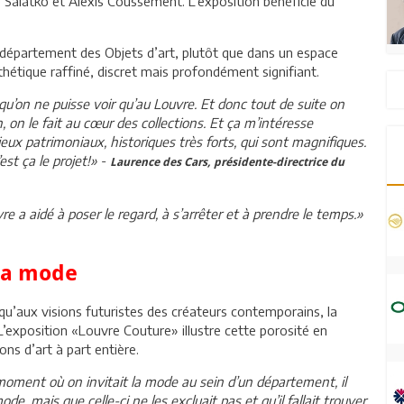
e Salatko et Alexis Coussement. L’exposition bénéficie du
 département des Objets d’art, plutôt que dans un espace
sthétique raffiné, discret mais profondément signifiant.
 qu’on ne puisse voir qu’au Louvre. Et donc tout de suite on
n, on le fait au cœur des collections. Et ça m’intéresse
ieux patrimoniaux, historiques très forts, qui sont magnifiques.
’est ça le projet!»
-
Laurence des Cars, présidente-directrice du
e a aidé à poser le regard, à s’arrêter et à prendre le temps.»
 la mode
qu’aux visions futuristes des créateurs contemporains, la
L’exposition «Louvre Couture» illustre cette porosité en
ns d’art à part entière.
 moment où on invitait la mode au sein d’un département, il
de, mais que celle-ci ne les excluait pas et qu’il fallait trouver