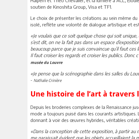
Halpern et Théo Chevalier, et la lumière à ACL, Élodi
soutien de Kinoshita Group, Visa et TF1.
Le choix de présenter les créations au sein même du
isolé, reflète une volonté de dialogue artistique et e
«Je voulais que ce soit quelque chose qui soit unique,
s’est dit, on ne la fait pas dans un espace d’expositio
beaucoup parce que je suis convaincue qu’il faut ces l
Il faut croiser les regards et croiser les publics. Donc c
musée du Louvre
«Je pense que la scénographie dans les salles du Louvr
-
Nathalie Crinière
Une histoire de l’art à travers
Depuis les broderies complexes de la Renaissance jus
mode a toujours puisé dans les courants artistiques. 
donnant à voir des œuvres hybrides, véritables créatio
«Dans la conception de cette exposition, à partir au
me paraissait évident que les objets accueillaient la mo