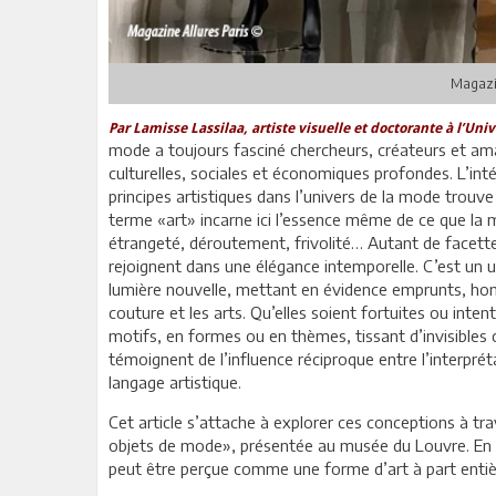
Magazi
Par Lamisse Lassilaa, artiste visuelle et doctorante à l’Unive
mode a toujours fasciné chercheurs, créateurs et am
culturelles, sociales et économiques profondes. L’int
principes artistiques dans l’univers de la mode trouve
terme «art» incarne ici l’essence même de ce que la mo
étrangeté, déroutement, frivolité… Autant de facet
rejoignent dans une élégance intemporelle. C’est un 
lumière nouvelle, mettant en évidence emprunts, ho
couture et les arts. Qu’elles soient fortuites ou inten
motifs, en formes ou en thèmes, tissant d’invisibles 
témoignent de l’influence réciproque entre l’interprét
langage artistique.
Cet article s’attache à explorer ces conceptions à tra
objets de mode», présentée au musée du Louvre. En
peut être perçue comme une forme d’art à part entièr