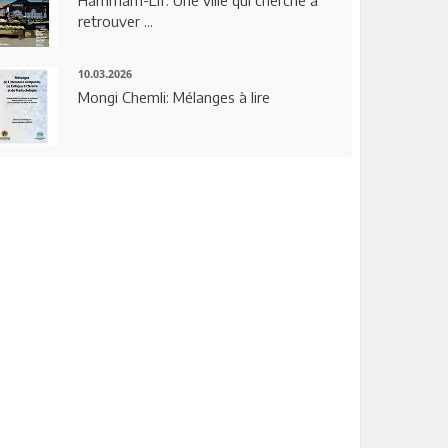
Hammam-Lif: Une ville qui cherche à
retrouver ...
10.03.2026
Mongi Chemli: Mélanges à lire