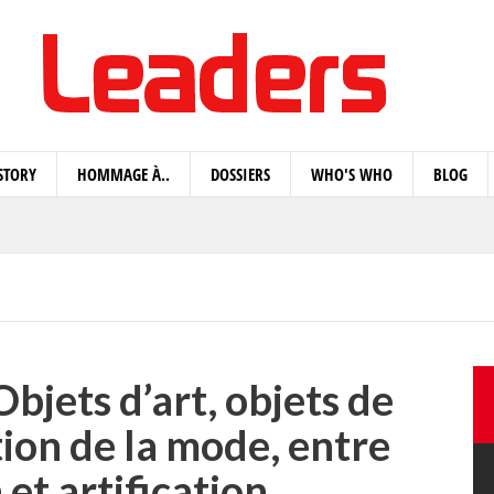
STORY
HOMMAGE À..
DOSSIERS
WHO'S WHO
BLOG
bjets d’art, objets de
ion de la mode, entre
 et artification