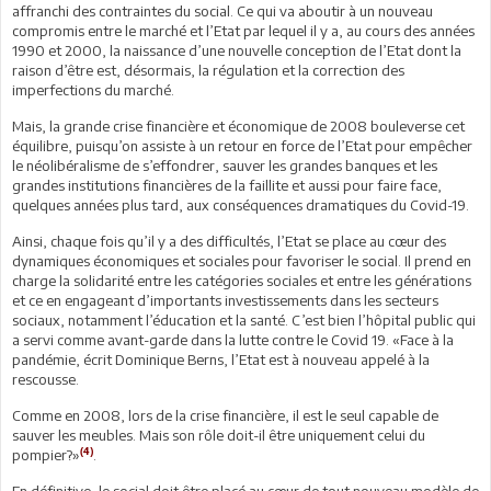
affranchi des contraintes du social. Ce qui va aboutir à un nouveau
compromis entre le marché et l’Etat par lequel il y a, au cours des années
1990 et 2000, la naissance d’une nouvelle conception de l’Etat dont la
raison d’être est, désormais, la régulation et la correction des
imperfections du marché.
Mais, la grande crise financière et économique de 2008 bouleverse cet
équilibre, puisqu’on assiste à un retour en force de l’Etat pour empêcher
le néolibéralisme de s’effondrer, sauver les grandes banques et les
grandes institutions financières de la faillite et aussi pour faire face,
quelques années plus tard, aux conséquences dramatiques du Covid-19.
Ainsi, chaque fois qu’il y a des difficultés, l’Etat se place au cœur des
dynamiques économiques et sociales pour favoriser le social. Il prend en
charge la solidarité entre les catégories sociales et entre les générations
et ce en engageant d’importants investissements dans les secteurs
sociaux, notamment l’éducation et la santé. C’est bien l’hôpital public qui
a servi comme avant-garde dans la lutte contre le Covid 19. «Face à la
pandémie, écrit Dominique Berns, l’Etat est à nouveau appelé à la
rescousse.
Comme en 2008, lors de la crise financière, il est le seul capable de
sauver les meubles. Mais son rôle doit-il être uniquement celui du
(4)
pompier?»
.
En définitive, le social doit être placé au cœur de tout nouveau modèle de