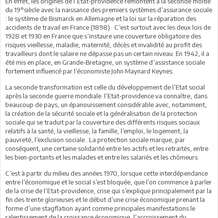
En effet, les origines de l’Etat-providence remontent à la seconde moitié
du 19°siècle avec la naissance des premiers systèmes d’assurance sociale
: le système de Bismarck en Allemagne et la loi sur la réparation des
accidents de travail en France (1898). C’est surtout avec les deux lois de
1928 et 1930 en France que s’instaure une couverture obligatoire des
risques vieillesse, maladie, maternité, décès et invalidité au profit des
travailleurs dont le salaire ne dépasse pas un certain niveau. En 1942, il a
été mis en place, en Grande-Bretagne, un système d’assistance sociale
fortement influencé par l’économiste John Maynard Keynes.
La seconde transformation est celle du développement de l’Etat social
après la seconde guerre mondiale. l’Etat-providence va connaître, dans
beaucoup de pays, un épanouissement considérable avec, notamment,
la création de la sécurité sociale et la généralisation de la protection
sociale qui se traduit par la couverture des différents risques sociaux
relatifs à la santé, la vieillesse, la famille, l’emploi, le logement, la
pauvreté, l’exclusion sociale…La protection sociale marque, par
conséquent, une certaine solidarité entre les actifs et les retraités, entre
les bien-portants et les malades et entre les salariés et les chômeurs.
C’est à partir du milieu des années 1970, lorsque cette interdépendance
entre l’économique et le social s’est bloquée, que l’on commence à parler
de la crise de l’Etat-providence, crise qui s’explique principalement par la
fin des trente glorieuses et le début d’une crise économique prenant la
forme d’une stagflation ayant comme principales manifestations le
ralentissement de la croissance économique, l’accroissement du