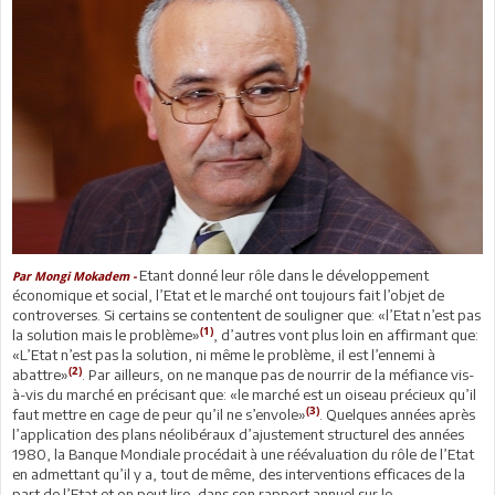
Etant donné leur rôle dans le développement
Par Mongi Mokadem -
économique et social, l’Etat et le marché ont toujours fait l’objet de
controverses. Si certains se contentent de souligner que: «l’Etat n’est pas
(1)
la solution mais le problème»
, d’autres vont plus loin en affirmant que:
«L’Etat n’est pas la solution, ni même le problème, il est l’ennemi à
(2)
abattre»
. Par ailleurs, on ne manque pas de nourrir de la méfiance vis-
à-vis du marché en précisant que: «le marché est un oiseau précieux qu’il
(3)
faut mettre en cage de peur qu’il ne s’envole»
. Quelques années après
l’application des plans néolibéraux d’ajustement structurel des années
1980, la Banque Mondiale procédait à une réévaluation du rôle de l’Etat
en admettant qu’il y a, tout de même, des interventions efficaces de la
part de l’Etat et on peut lire, dans son rapport annuel sur le