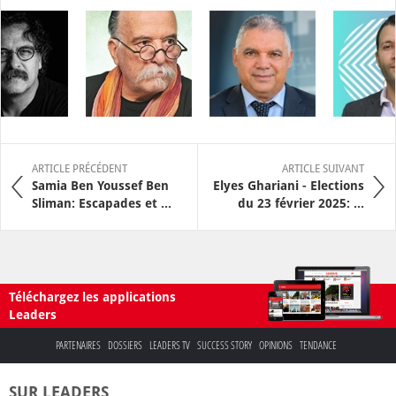
ARTICLE PRÉCÉDENT
ARTICLE SUIVANT
Samia Ben Youssef Ben
Elyes Ghariani - Elections
Sliman: Escapades et ...
du 23 février 2025: ...
Téléchargez les applications
Leaders
PARTENAIRES
DOSSIERS
LEADERS TV
SUCCESS STORY
OPINIONS
TENDANCE
SUR LEADERS