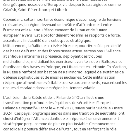
énergétiques russes vers l'Europe, via des ports stratégiques comme
Gdańsk, Saint-Pétersbourg et Lübeck.
Cependant, cette importance économique s'accompagne de tensions
croissantes, la région devenant un théâtre d'affrontement entre
l'Occident et la Russie. L'élargissement de l'Otan et de l'Union
européenne vers l'Est a profondément redéfini les rapports de force,
accentuant l'instabilité dans cet espace stratégique.
Militairement, la Baltique se révèle être une poudrière où la proximité
des bases de l'Otan et des forces russes attise les tensions. L'Alliance
atlantique a intensifié sa présence, déployant des troupes
multinationales, multipliant les exercices navals tels que « Baltops » et
établissant des bases en Pologne, en Lituanie et en Lettonie. En réaction,
la Russie a renforcé son bastion de Kaliningrad, équipé de systèmes de
défense sophistiqués et de missiles nucléaires. Cette militarisation
réciproque alimente une véritable course aux armements, exacerbant les
risques d'escalade dans une région hautement volatile.
L'adhésion de la Suède et de la Finlande à l'Otan illustre une
transformation profonde des équilibres de sécurité en Europe. La
Finlande a rejoint l'Alliance le 4 avril 2023, suivie par la Suède le 7 mars
2024. Ces pays, longtemps ancrés dans une tradition de neutralité, ont
choisi d'intégrer l'Alliance atlantique en réponse à un environnement
stratégique perçu comme de plus en plus instable. Ce mouvement
consolide la posture défensive de l'Otan, tout en renforçant le rôle