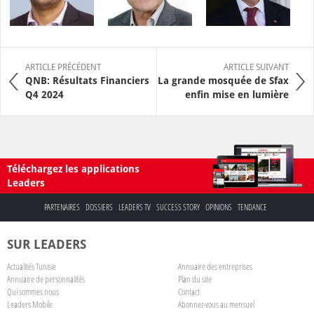
ARTICLE PRÉCÉDENT
ARTICLE SUIVANT
QNB: Résultats Financiers
La grande mosquée de Sfax
Q4 2024
enfin mise en lumière
Téléchargez les applications
Leaders
PARTENAIRES
DOSSIERS
LEADERS TV
SUCCESS STORY
OPINIONS
TENDANCE
SUR LEADERS
Actualités Tunisie
Annuaire des entreprises
Annuaire de personnalités
Plan du site
Qui sommes nous
Contact
Leaders Mobile
Abonnez-vous au mensuel