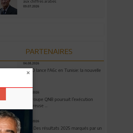
aux chiffres arabes
09.07.2026
PARTENAIRES
04.08.2026
OPPO lance l'A6c en Tunisie: la nouvelle
...
29.07.2026
Le Groupe QNB poursuit l’exécution
rigoureuse ...
29.07.2026
TSB: Des résultats 2025 marqués par un