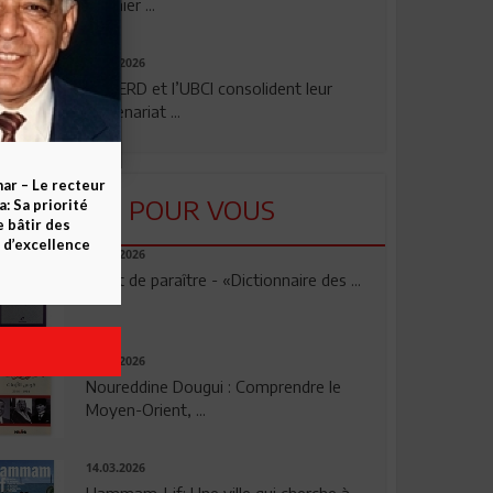
premier ...
24.07.2026
La BERD et l’UBCI consolident leur
partenariat ...
ar – Le recteur
LU POUR VOUS
 Sa priorité
e bâtir des
d’excellence
23.04.2026
Vient de paraître - «Dictionnaire des ...
17.03.2026
Noureddine Dougui : Comprendre le
Moyen-Orient, ...
14.03.2026