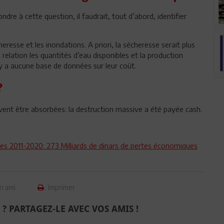
ondre à cette question, il faudrait, tout d’abord, identifier
eresse et les inondations. A priori, la sécheresse serait plus
 relation les quantités d’eau disponibles et la production
’y a aucune base de données sur leur coût.
?
uvent être absorbées: la destruction massive a été payée cash.
 2011-2020: 273 Milliards de dinars de pertes économiques
n ami
Imprimer
 ? PARTAGEZ-LE AVEC VOS AMIS !