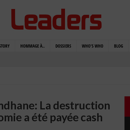
STORY
HOMMAGE À..
DOSSIERS
WHO'S WHO
BLOG
hane: La destruction
omie a été payée cash