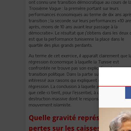
ont connu une transition démocratique au cours de l
Troisième Vague : la première portant sur leurs
performances économiques au terme de dix ans aprè
transition ; la seconde sur leurs performances «10 an
après, moins de 10 ans avant leur passage à la
démocratie». Le résultat que j’obtiens dans les deux 
est que la performance tunisienne la place dans le
quartile des plus grands perdants.
Au terme de cet exercice, il apparaît clairement que l
régression économique à laquelle la Tunisie est
confrontée ne trouve pas son explication dans sa
transition politique. Dans la partie suivante, je me sui
intéressé aux raisons qui expliquent cette terrible
régression. La conclusion à laquelle je suis parvenu es
que celle-ci tient, pour l’essentiel, à une œuvre de
destruction massive dont le responsable principal est
mouvement islamiste.
Quelle gravité représentent c
pertes sur les caisses de