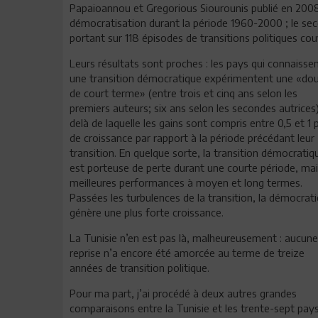
Papaioannou et Gregorious Siourounis publié en 2008
démocratisation durant la période 1960-2000 ; le seco
portant sur 118 épisodes de transitions politiques cou
Leurs résultats sont proches : les pays qui connaisse
une transition démocratique expérimentent une «dou
de court terme» (entre trois et cinq ans selon les
premiers auteurs; six ans selon les secondes autrices
delà de laquelle les gains sont compris entre 0,5 et 1 
de croissance par rapport à la période précédant leur
transition. En quelque sorte, la transition démocratiq
est porteuse de perte durant une courte période, ma
meilleures performances à moyen et long termes.
Passées les turbulences de la transition, la démocrati
génère une plus forte croissance.
La Tunisie n’en est pas là, malheureusement : aucune
reprise n’a encore été amorcée au terme de treize
années de transition politique.
Pour ma part, j’ai procédé à deux autres grandes
comparaisons entre la Tunisie et les trente-sept pays