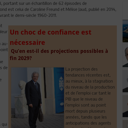
, portant sur un échantillon de 62 épisodes de
nd est celui de Caroline Freund et Mélise Jaud, publié en 2014,
vrant le demi-siècle 1960-2011.
nt
Un choc de confiance est
leur
nécessaire
) au-
point
Qu’en est-il des projections possibles à
fin 2029?
ue
is de
La projection des
tendances récentes est,
e
au mieux, à la stagnation
du niveau de la production
et de l’emploi car tant le
PIB que le niveau de
l’emploi sont au point
mort depuis plusieurs
années, tandis que les
anticipations des agents
 qui