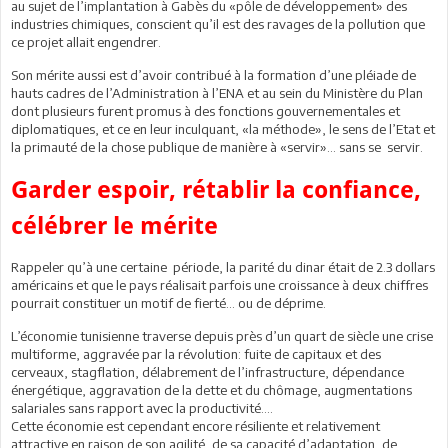
au sujet de l’implantation à Gabès du «pôle de développement» des
industries chimiques, conscient qu’il est des ravages de la pollution que
ce projet allait engendrer.
Son mérite aussi est d’avoir contribué à la formation d’une pléiade de
hauts cadres de l’Administration à l’ENA et au sein du Ministère du Plan
dont plusieurs furent promus à des fonctions gouvernementales et
diplomatiques, et ce en leur inculquant, «la méthode», le sens de l’Etat et
la primauté de la chose publique de manière à «servir»… sans se servir.
Garder espoir, rétablir la confiance,
célébrer le mérite
Rappeler qu’à une certaine période, la parité du dinar était de 2.3 dollars
américains et que le pays réalisait parfois une croissance à deux chiffres
pourrait constituer un motif de fierté… ou de déprime.
L’économie tunisienne traverse depuis près d’un quart de siècle une crise
multiforme, aggravée par la révolution: fuite de capitaux et des
cerveaux, stagflation, délabrement de l’infrastructure, dépendance
énergétique, aggravation de la dette et du chômage, augmentations
salariales sans rapport avec la productivité....
Cette économie est cependant encore résiliente et relativement
attractive en raison de son agilité, de sa capacité d’adaptation, de