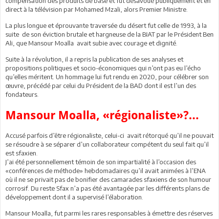
compensation des produits de base et fut désavoué publiquement et en
direct à la télévision par Mohamed Mzali, alors Premier Ministre.
La plus longue et éprouvante traversée du désert fut celle de 1993, à la
suite de son éviction brutale et hargneuse de la BIAT par le Président Ben
Ali, que Mansour Moalla avait subie avec courage et dignité.
Suite à la révolution, il a repris la publication de ses analyses et
propositions politiques et socio-économiques qui n’ont pas eu l’écho
qu’elles méritent. Un hommage lui fut rendu en 2020, pour célébrer son
œuvre, précédé par celui du Président de la BAD dont il est l’un des
fondateurs.
Mansour Moalla, «régionaliste»?...
Accusé parfois d’être régionaliste, celui-ci avait rétorqué qu’il ne pouvait
se résoudre à se séparer d’un collaborateur compétent du seul fait qu’il
est sfaxien.
J’ai été personnellement témoin de son impartialité à l’occasion des
«conférences de méthode» hebdomadaires qu’il avait animées à l’ENA
où il ne se privait pas de bonifier des camarades sfaxiens de son humour
corrosif. Du reste Sfax n’a pas été avantagée par les différents plans de
développement dont il a supervisé l’élaboration.
Mansour Moalla, fut parmi les rares responsables à émettre des réserves