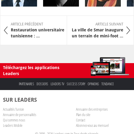
ARTICLE PRÉCÉDENT
ARTICLE SUIVANT
Restauration universitaire
La ville de Smar inaugure
tunisienne : ...
un terrain de mini-foot ...
Téléchargez les applications
Leaders
PARTENAIRES
DOSSIERS
LEADERS TV
SUCCESS STORY
OPINIONS
TENDANCE
SUR LEADERS
Actualités Tunisie
Annuaire des entreprises
Annuaire de personnalités
Plan du site
Qui sommes nous
Contact
Leaders Mobile
Abonnez-vous au mensuel
© 2009 - 2026 Leaders.com.tn Tous droits réservés.