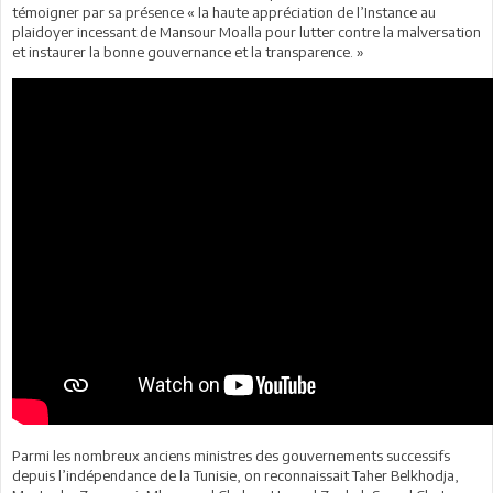
témoigner par sa présence « la haute appréciation de l’Instance au
plaidoyer incessant de Mansour Moalla pour lutter contre la malversation
et instaurer la bonne gouvernance et la transparence. »
Parmi les nombreux anciens ministres des gouvernements successifs
depuis l’indépendance de la Tunisie, on reconnaissait Taher Belkhodja,