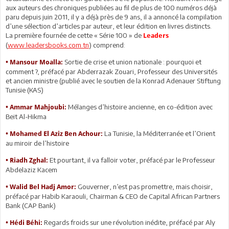
aux auteurs des chroniques publiées au fil de plus de 100 numéros déjà
paru depuis juin 2011, il y a déjà près de 9 ans, il a annoncé la compilation
d’une sélection d’articles par auteur, et leur édition en livres distincts.
La première fournée de cette « Série 100 » de
Leaders
(
www.leadersbooks.com.tn
) comprend:
Sortie de crise et union nationale : pourquoi et
•
Mansour Moalla:
comment ?, préfacé par Abderrazak Zouari, Professeur des Universités
et ancien ministre (publié avec le soutien de la Konrad Adenauer Stiftung
Tunisie (KAS)
Mélanges d’histoire ancienne, en co-édition avec
•
Ammar Mahjoubi:
Beit Al-Hikma
La Tunisie, la Méditerranée et l’Orient
•
Mohamed El Aziz Ben Achour:
au miroir de l’histoire
Et pourtant, il va falloir voter, préfacé par le Professeur
•
Riadh Zghal:
Abdelaziz Kacem
Gouverner, n’est pas promettre, mais choisir,
•
Walid Bel Hadj Amor:
préfacé par Habib Karaouli, Chairman & CEO de Capital African Partners
Bank (CAP Bank)
Regards froids sur une révolution inédite, préfacé par Aly
•
Hédi Béhi: