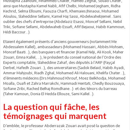
Mustapha Zaanouni, Mhammed Chaker, Hamed Zeghal, Souad Chater,
ainsi que Mustapha Kamel Nabli, Afif Chelbi, Mohamed Jegham, Ridha
Kechrid, Selma Elloumi, Faouzia Charfi, Khemaies Jhinaoui, Mohamed
Aloulou, Slaheddine Sellami, Kamel Haj Sassi, AbdelwahebJemel...Sans
oublier des chefs d’entreprise (Abdelaziz Esassi, Moncef Sellami, Nebil
Triki, Sofiane Sellami, Abdelwaheb Essafi, Afif Bejaoui, Habib Kammoun,
Hédi Baccour...).
Etaient également présents d’anciens gouverneurs (notamment Me
Abdessalem Kallel), ambassadeurs (Mohamed Hassairi, Abbès Mohsen,
Moncef Baati...), des banquiers et financier (Kamel Néji, Ali Kooli, Maher
Zouari, Emna Kallel, ...), le président du conseil national de l’Ordre des
Experts comptable, Slaheddine Zahaf, des députés à l’ARP (Fayçal
Derbel, Hafedh Zouari...), des universitaires (Sadok Belaid, Habib Ayadi,
Ammar Mahjoubi, Riadh Zghal, Mohamed Ali Halouani, Khelifa Chater...),
d’éminents médecins (Drs Mahmoud Khrouf, Moez Belkhodja, Mohamed
Moalla, Ouafi et Zahra Marrakchi, Hammadi Hentati, Chedly Bouzouaya,
Sofiane Zribi, Rached Belhaj Romdhane...) et des ténors du barreau
(Taher Kamoun, Donia El Hedda Ellouze, Sami Kallel...).
La question qui fâche, les
témoignages qui marquent
D’emblée, le professeur Abderrazak Zouari avait posé la question de