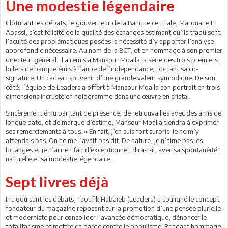
Une modestie légendaire
Clôturant les débats, le gouverneur de la Banque centrale, Marouane El
Abassi, s’est félicité de la qualité des échanges estimant qu’ils traduisent
l’acuité des problématiques posées la nécessité d’y apporter l’analyse
approfondie nécessaire. Au nom de la BCT, et en hommage à son premier
directeur général, il a remis à Mansour Moalla la série des trois premiers
billets de banque émis à l’aube de l’indépendance, portant sa co-
signature. Un cadeau souvenir d’une grande valeur symbolique. De son
côté, l’équipe de Leaders a offert à Mansour Moalla son portrait en trois
dimensions incrusté en hologramme dans une œuvre en cristal.
Sincèrement ému par tant de présence, de retrouvailles avec des amis de
longue date, et de marque d’estime, Mansour Moalla tiendra à exprimer
ses remerciements à tous. « En fait, j’en suis fort surpris. Je ne m’y
attendais pas. On ne me l’avait pas dit. De nature, je n’aime pas les
louanges et je n’ai rien fait d’exceptionnel, dira-t-il, avec sa spontanéité
naturelle et sa modestie légendaire...
Sept livres déjà
Introduisant les débats, Taoufik Habaieb (Leaders) a souligné le concept
fondateur du magazine reposant sur la promotion d’une pensée plurielle
et moderniste pour consolider l’avancée démocratique, dénoncer le
totalitarisme et mettre en garde contre le populisme. Rendant hommage