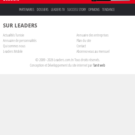
PARTENAIRES
DOSSIERS
LEADERS TV
SUCCESS STORY
OPINIONS
TENDANCE
SUR LEADERS
Actualités Tunisie
Annuaire des entreprises
Annuaire de personnalités
Plan du site
Qui sommes nous
Contact
Leaders Mobile
Abonnez-vous au mensuel
© 2009 - 2026 Leaders.com.tn Tous droits réservés.
Conception et Développement du site internet par
Tanit web