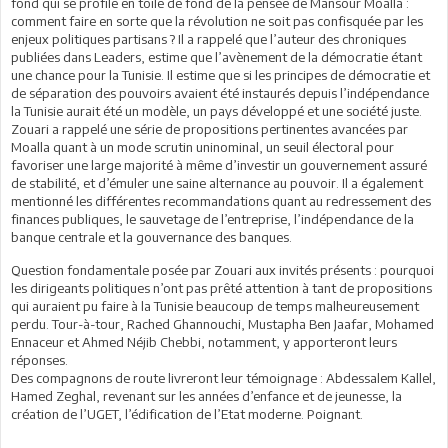
fond qui se profile en toile de fond de la pensée de Mansour Moalla :
comment faire en sorte que la révolution ne soit pas confisquée par les
enjeux politiques partisans ? Il a rappelé que l’auteur des chroniques
publiées dans Leaders, estime que l’avènement de la démocratie étant
une chance pour la Tunisie. Il estime que si les principes de démocratie et
de séparation des pouvoirs avaient été instaurés depuis l’indépendance
la Tunisie aurait été un modèle, un pays développé et une société juste.
Zouari a rappelé une série de propositions pertinentes avancées par
Moalla quant à un mode scrutin uninominal, un seuil électoral pour
favoriser une large majorité à même d’investir un gouvernement assuré
de stabilité, et d’émuler une saine alternance au pouvoir. Il a également
mentionné les différentes recommandations quant au redressement des
finances publiques, le sauvetage de l’entreprise, l’indépendance de la
banque centrale et la gouvernance des banques.
Question fondamentale posée par Zouari aux invités présents : pourquoi
les dirigeants politiques n’ont pas prêté attention à tant de propositions
qui auraient pu faire à la Tunisie beaucoup de temps malheureusement
perdu. Tour-à-tour, Rached Ghannouchi, Mustapha Ben Jaafar, Mohamed
Ennaceur et Ahmed Néjib Chebbi, notamment, y apporteront leurs
réponses.
Des compagnons de route livreront leur témoignage : Abdessalem Kallel,
Hamed Zeghal, revenant sur les années d’enfance et de jeunesse, la
création de l’UGET, l’édification de l’Etat moderne. Poignant.