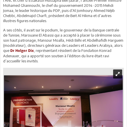
l’ANC et chef d’Ettakatol Mustapha Ben Jaafar, l’ancien Premier ministre
Mohamed Ghannouchi, le chef du gouvernement 2014 -2015 Mehdi
Jomaa, le leader historique du PDP, puis d’Al Jomhoury Ahmed Néjib
Chebbi, Abdelmajid Charfi, président de Beit Al Hikma et d’autres
illustres figures nationales.
A ses côtés, il avait sur le podium, le gouverneur de la Banque centrale
de Tunisie, Marouane El Abassi qui a accepté à placer la cérémonie sous
son haut patronage, Mansour Moalla, Hédi Béhi et Abdelhafidh Harguem
(modérateur), directeurs généraux de Leaders et Leaders Arabiya, alors
que
, représentant résident de la Fondation Konrad
Dr Holger
Dix
Adenauer, qui a apporté son soutien à l’édition du livre était ravi
d’accueillir les invités.