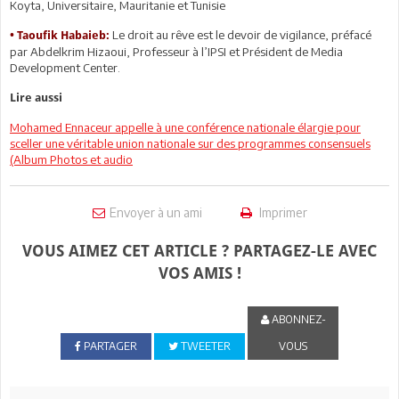
Koyta, Universitaire, Mauritanie et Tunisie
Le droit au rêve est le devoir de vigilance, préfacé
•
Taoufik Habaieb:
par Abdelkrim Hizaoui, Professeur à l’IPSI et Président de Media
Development Center.
Lire aussi
Mohamed Ennaceur appelle à une conférence nationale élargie pour
sceller une véritable union nationale sur des programmes consensuels
(Album Photos et audio
Envoyer à un ami
Imprimer
VOUS AIMEZ CET ARTICLE ? PARTAGEZ-LE AVEC
VOS AMIS !
ABONNEZ-
PARTAGER
TWEETER
VOUS