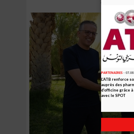
PARTENAIRES
- 07.08
L’ATB renforce 
auprès des phar
d’officine grâce 
avec le SPOT