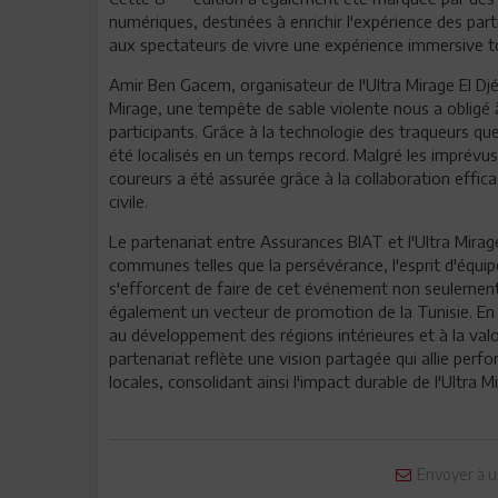
numériques, destinées à enrichir l'expérience des part
aux spectateurs de vivre une expérience immersive to
Amir Ben Gacem, organisateur de l'Ultra Mirage El Djéri
Mirage, une tempête de sable violente nous a obligé
participants. Grâce à la technologie des traqueurs qu
été localisés en un temps record. Malgré les imprévus 
coureurs a été assurée grâce à la collaboration effica
civile.
Le partenariat entre Assurances BIAT et l'Ultra Mirage
communes telles que la persévérance, l'esprit d'équi
s'efforcent de faire de cet événement non seulement
également un vecteur de promotion de la Tunisie. En s
au développement des régions intérieures et à la valor
partenariat reflète une vision partagée qui allie pe
locales, consolidant ainsi l'impact durable de l'Ultra 
Envoyer à u