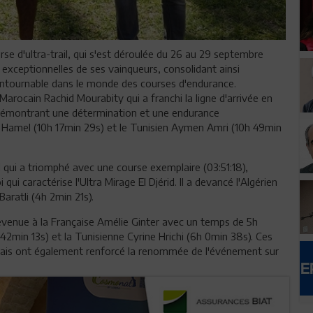
urse d'ultra-trail, qui s'est déroulée du 26 au 29 septembre
xceptionnelles de ses vainqueurs, consolidant ainsi
ntournable dans le monde des courses d'endurance.
Marocain Rachid Mourabity qui a franchi la ligne d'arrivée en
 démontrant une détermination et une endurance
 El Hamel (10h 17min 29s) et le Tunisien Aymen Amri (10h 49min
d qui a triomphé avec une course exemplaire (03:51:18),
ui caractérise l'Ultra Mirage El Djérid. Il a devancé l'Algérien
aratli (4h 2min 21s).
revenue à la Française Amélie Ginter avec un temps de 5h
42min 13s) et la Tunisienne Cyrine Hrichi (6h 0min 38s). Ces
mais ont également renforcé la renommée de l'événement sur