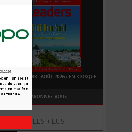
08.2026
LEADERS N° 183 - AOÛT 2026 : EN KIOSQUE
c en Tunisie: la
ence du segment
mme en matière
 de fluidité
ABONNEZ-VOUS
LES + LUS