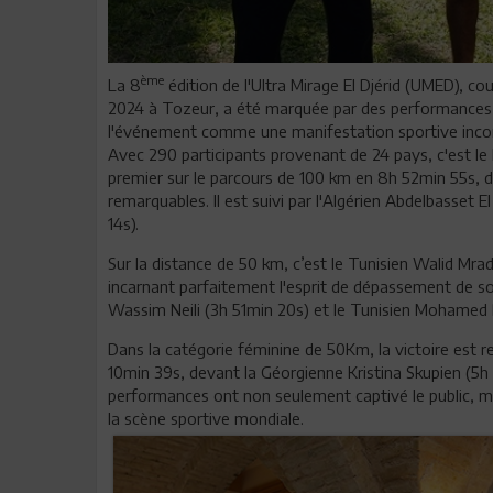
ème
La 8
édition de l'Ultra Mirage El Djérid (UMED), co
2024 à Tozeur, a été marquée par des performances e
l'événement comme une manifestation sportive inco
Avec 290 participants provenant de 24 pays, c'est le 
premier sur le parcours de 100 km en 8h 52min 55s,
remarquables. Il est suivi par l'Algérien Abdelbasset
14s).
Sur la distance de 50 km, c’est le Tunisien Walid Mra
incarnant parfaitement l'esprit de dépassement de soi q
Wassim Neili (3h 51min 20s) et le Tunisien Mohamed B
Dans la catégorie féminine de 50Km, la victoire est 
10min 39s, devant la Géorgienne Kristina Skupien (5h 
performances ont non seulement captivé le public, 
la scène sportive mondiale.