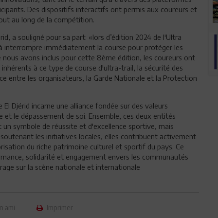
icipants. Des dispositifs interactifs ont permis aux coureurs et
ut au long de la compétition.
d, a souligné pour sa part: «lors d’édition 2024 de l'Ultra
 à interrompre immédiatement la course pour protéger les
e nous avons inclus pour cette 8ème édition, les coureurs ont
inhérents à ce type de course d'ultra-trail, la sécurité des
ce entre les organisateurs, la Garde Nationale et la Protection
 El Djérid incarne une alliance fondée sur des valeurs
pe et le dépassement de soi. Ensemble, ces deux entités
 un symbole de réussite et d'excellence sportive, mais
outenant les initiatives locales, elles contribuent activement
isation du riche patrimoine culturel et sportif du pays. Ce
rformance, solidarité et engagement envers les communautés
Mirage sur la scène nationale et internationale
n ami
Imprimer