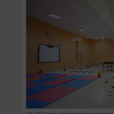
ème
Cette 8
édition a également été marquée par des i