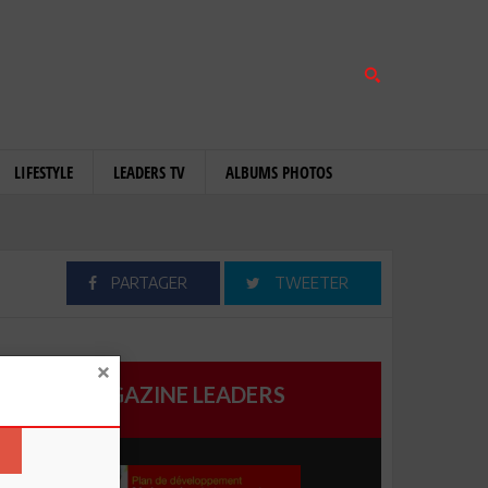
LIFESTYLE
LEADERS TV
ALBUMS PHOTOS
PARTAGER
TWEETER
MAGAZINE LEADERS