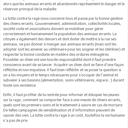
alors que les animaux errants et abandonnés représentent le danger et le
réservoir principal de la maladie.
La lutte contre la rage nous concerne tous et passe par la bonne gestion
des chiens errants. Gouvernement, administration, collectivités locales,
société civile et associations doivent se mobiliser pour gérer
correctement et humainement la population des animaux errants. Le
citoyen a également des devoirs et doit éviter de mettre à la rue ses
animaux, ne pas donner à manger aux animaux errants (mais soit les
adopter soit les amener au vétérinaire pour les soigner et les stériliser) et
respecter la bonne conduite en matière des ordures ménagères.
Posséder un chien est une lourde responsabilité dont il faut prendre
conscience avant de se lancer. Acquérir un chien doit se faire d’une façon
réfléchie et non impulsive. Il faut bien réfléchir et se poser la question si
on a les moyens et le temps nécessaires pour s’occuper de l’animal et
subvenir à ses besoins (alimentation, soins vétérinaires, espace…) durant
toute son existence.
Enfin, il faut profiter de la rentrée pour informer et éduquer les jeunes
sur la rage, comment se comporter face à une meute de chiens errants,
quels sont les premiers soins et le traitement à suivre en cas de morsure.
De telles campagnes de sensibilisation et d’information peuvent de
sauver des vies. La lutte contre la rage à un coût, toutefois la vie humaine
n’a pas de prix.