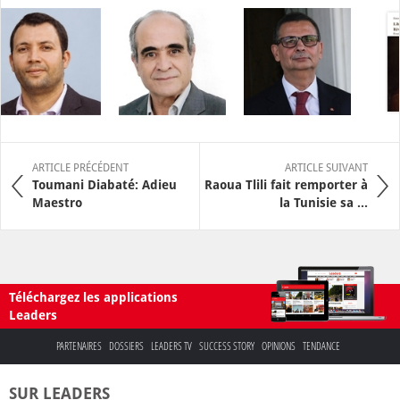
ARTICLE PRÉCÉDENT
ARTICLE SUIVANT
Toumani Diabaté: Adieu
Raoua Tlili fait remporter à
Maestro
la Tunisie sa ...
Téléchargez les applications
Leaders
PARTENAIRES
DOSSIERS
LEADERS TV
SUCCESS STORY
OPINIONS
TENDANCE
SUR LEADERS