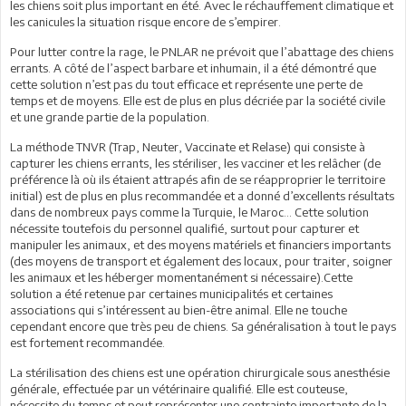
les chiens soit plus important en été. Avec le réchauffement climatique et
les canicules la situation risque encore de s’empirer.
Pour lutter contre la rage, le PNLAR ne prévoit que l’abattage des chiens
errants. A côté de l’aspect barbare et inhumain, il a été démontré que
cette solution n’est pas du tout efficace et représente une perte de
temps et de moyens. Elle est de plus en plus décriée par la société civile
et une grande partie de la population.
La méthode TNVR (Trap, Neuter, Vaccinate et Relase) qui consiste à
capturer les chiens errants, les stériliser, les vacciner et les relâcher (de
préférence là où ils étaient attrapés afin de se réapproprier le territoire
initial) est de plus en plus recommandée et a donné d’excellents résultats
dans de nombreux pays comme la Turquie, le Maroc… Cette solution
nécessite toutefois du personnel qualifié, surtout pour capturer et
manipuler les animaux, et des moyens matériels et financiers importants
(des moyens de transport et également des locaux, pour traiter, soigner
les animaux et les héberger momentanément si nécessaire).Cette
solution a été retenue par certaines municipalités et certaines
associations qui s’intéressent au bien-être animal. Elle ne touche
cependant encore que très peu de chiens. Sa généralisation à tout le pays
est fortement recommandée.
La stérilisation des chiens est une opération chirurgicale sous anesthésie
générale, effectuée par un vétérinaire qualifié. Elle est couteuse,
nécessite du temps et peut représenter une contrainte importante de la