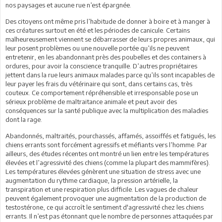
nos paysages et aucune rue n’est épargnée.
Des citoyens ont même pris l’habitude de donner à boire et à manger à
ces créatures surtout en été et les périodes de canicule. Certains
malheureusement viennent se débarrasser de leurs propres animaux, qui
leur posent problèmes ou une nouvelle portée qu’ils ne peuvent
entretenir, en les abandonnant près des poubelles et des containers à
ordures, pour avoir la conscience tranquille. D’autres propriétaires
jettent dans la rue leurs animaux malades parce qu’ils sont incapables de
leur payer les frais du vétérinaire qui sont, dans certains cas, très
couteux. Ce comportement répréhensible et irresponsable pose un
sérieux problème de maltraitance animale et peut avoir des
conséquences sur la santé publique avec la multiplication des maladies
dont la rage.
Abandonnés, maltraités, pourchassés, affamés, assoiffés et fatigués, les
chiens errants sont forcément agressifs et méfiants vers l’homme. Par
ailleurs, des études récentes ont montré un lien entre les températures
élevées et l’agressivité des chiens (comme la plupart des mammifères).
Les températures élevées génèrent une situation de stress avec une
augmentation du rythme cardiaque, la pression artérielle, la
transpiration et une respiration plus difficile. Les vagues de chaleur
peuvent également provoquer une augmentation de la production de
testostérone, ce qui accroît le sentiment d'agressivité chez les chiens
errants. Il n’est pas étonnant que le nombre de personnes attaquées par