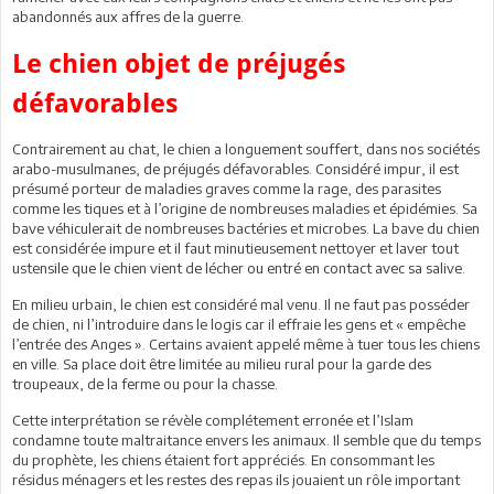
abandonnés aux affres de la guerre.
Le chien objet de préjugés
défavorables
Contrairement au chat, le chien a longuement souffert, dans nos sociétés
arabo-musulmanes, de préjugés défavorables. Considéré impur, il est
présumé porteur de maladies graves comme la rage, des parasites
comme les tiques et à l’origine de nombreuses maladies et épidémies. Sa
bave véhiculerait de nombreuses bactéries et microbes. La bave du chien
est considérée impure et il faut minutieusement nettoyer et laver tout
ustensile que le chien vient de lécher ou entré en contact avec sa salive.
En milieu urbain, le chien est considéré mal venu. Il ne faut pas posséder
de chien, ni l’introduire dans le logis car il effraie les gens et « empêche
l’entrée des Anges ». Certains avaient appelé même à tuer tous les chiens
en ville. Sa place doit être limitée au milieu rural pour la garde des
troupeaux, de la ferme ou pour la chasse.
Cette interprétation se révèle complétement erronée et l’Islam
condamne toute maltraitance envers les animaux. Il semble que du temps
du prophète, les chiens étaient fort appréciés. En consommant les
résidus ménagers et les restes des repas ils jouaient un rôle important