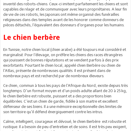
inventé des robots-chiens. Ceux-ci imitent parfaitement les chiens et sont
capables de réagir et de communiquer avec leurs propriétaires. A leur fin
de vie de ces robots, les Japonais ont même organisé des funérailles
religieuses dans des temples avant de les honorer comme donneurs de
pièces détachés, l’équivalent des donneurs d’organes pour les humains.
Le chien berbère
En Tunisie, notre chien local (chien arabe) a été toujours mal considéré et
marginalisé. Pour l’élevage, on préfère les chiens des races étrangères
qui jouissent de bonnes réputations et se vendent parfois à des prix
exorbitants. Pourtant le chien local, appelé chien Berbère ou chien de
l’Atlas, présente de nombreuses qualités. Il est présent dans de
nombreux pays et est recherché par de nombreux éleveurs.
Ce chien, commun à tous les pays de l’Afrique du Nord, existe depuis très
longtemps. D’un format moyen et d’un poids adulte allant de 20 à 25 kg,
le chien Berbère est robuste, puissant et a des proportions bien
équilibrées. C’est un chien de garde, fidèle à son maitre et excellent
défenseur de ses biens. Il a une mémoire exceptionnelle des limites de
son territoire qu’il défend énergiquement contre les intrus.
Calme, intelligent, courageux et dévoué, le chien Berbère est robuste et
rustique. Il a besoin de peu d’entretien et de soins. Il est très peu exigent,