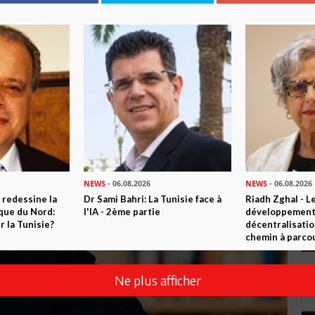
NEWS
- 06.08.2026
NEWS
- 06.08.2026
 redessine la
Dr Sami Bahri: La Tunisie face à
Riadh Zghal - L
ique du Nord:
l'IA - 2ème partie
développement:
 la Tunisie?
décentralisatio
chemin à parcou
Ne plus afficher