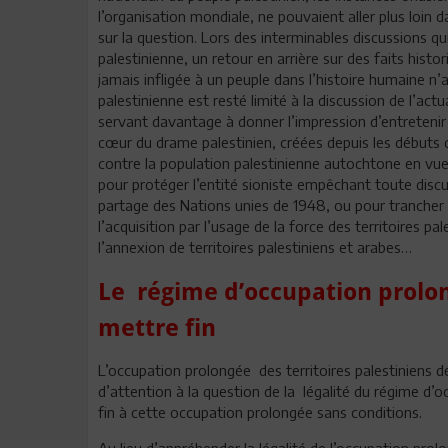
l’organisation mondiale, ne pouvaient aller plus loin
sur la question. Lors des interminables discussions q
palestinienne, un retour en arrière sur des faits histo
jamais infligée à un peuple dans l’histoire humaine n’
palestinienne est resté limité à la discussion de l’actua
servant davantage à donner l’impression d’entretenir 
cœur du drame palestinien, créées depuis les débuts d
contre la population palestinienne autochtone en vue 
pour protéger l’entité sioniste empêchant toute discus
partage des Nations unies de 1948, ou pour trancher 
l’acquisition par l’usage de la force des territoires pa
l’annexion de territoires palestiniens et arabes…
Le régime d’occupation prolon
mettre fin
L’occupation prolongée des territoires palestiniens 
d’attention à la question de la légalité du régime d’o
fin à cette occupation prolongée sans conditions.
Au lieu d’appréhender la légalité de l’occupation prol