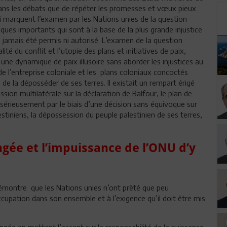
 dans les débats que de répéter les promesses et vœux pieux
ui marquent l’examen par les Nations unies de la question
riques importants qui sont à la base de la plus grande injustice
a jamais été permis ni autorisé. L’examen de la question
lité du conflit et l’utopie des plans et initiatives de paix,
une dynamique de paix illusoire sans aborder les injustices au
e l’entreprise coloniale et les plans coloniaux concoctés
de la déposséder de ses terres. Il existait un rempart érigé
sion multilatérale sur la déclaration de Balfour, le plan de
sérieusement par le biais d’une décision sans équivoque sur
lestiniens, la dépossession du peuple palestinien de ses terres,
gée et l’impuissance de l’ONU d’y
démontre que les Nations unies n’ont prêté que peu
ccupation dans son ensemble et à l’exigence qu’il doit être mis
ongée en mettant l’accent sur la responsabilité de la puissance