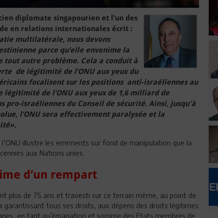
ien diplomate singapourien et l’un des
e en relations internationales écrit :
atie multilatérale, nous devons
estinienne parce qu’elle envenime la
e tout autre problème. Cela a conduit à
erte de légitimité de l’ONU aux yeux du
icains focalisent sur les positions anti-israéliennes au
e légitimité de l’ONU aux yeux de 1,6 milliard de
 pro-israéliennes du Conseil de sécurité. Ainsi, jusqu'à
solue, l’ONU sera effectivement paralysée et la
ité».
ONU illustre les errements sur fond de manipulation que la
cennies aux Nations unies.
time d’un rempart
nt plus de 75 ans et travesti sur ce terrain même, au point de
ui garantissant tous ses droits, aux dépens des droits légitimes
siennes, en tant qu’émanation et somme des Etats membres de