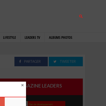
LIFESTYLE
LEADERS TV
ALBUMS PHOTOS
PARTAGER
TWEETER
MAGAZINE LEADERS