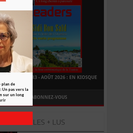
LEADERS N° 183 - AOÛT 2026 : EN KIOSQUE
e plan de
 Un pas vers la
n sur un long
ABONNEZ-VOUS
rir
LES + LUS