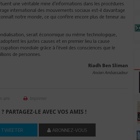
uent une véritable mine d’informations dans les procédures
’ancrage international des mouvements sociaux est-il davantage
 connaît notre monde, ce qui confère encore plus de teneur au
mondialisation, serait économique ou même technologique,
adoptent les justes causes et en premier lieu la cause
ccupation mondiale grâce à l’éveil des consciences que le
llions de personnes.
Riadh Ben Sliman
Ancien Ambassadeur
n ami
Imprimer
 ? PARTAGEZ-LE AVEC VOS AMIS !
TWEETER
ABONNEZ-VOUS