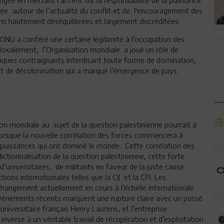
ée autour de l’actualité du conflit et de l'encouragement des
ons hautement déséquilibrées et largement discréditées.
ONU a conféré une certaine légitimité à l’occupation des
adoxalement, l’Organisation mondiale a joué un rôle de
idiques contraignants interdisant toute forme de domination,
it de décolonisation qui a marqué l’émergence de pays
n mondiale au sujet de la question palestinienne pourrait à
 lorsque la nouvelle corrélation des forces commencera à
puissances qui ont dominé le monde. Cette corrélation des
dictionnalisation de la question palestinienne, cette forte
’universitaires, de militants en faveur de la juste cause
tions internationales telles que la CIJ et la CPI. Les
hangement actuellement en cours à l’échelle internationale
énements récents marquent une rupture claire avec un passé
niversitaire français Henry Laurens, et l’entreprise
 inverse à un véritable travail de récupération et d’exploitation