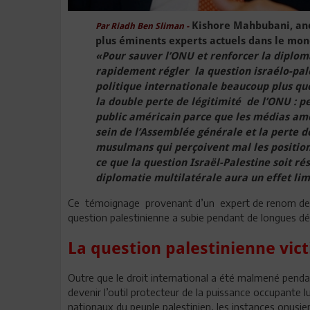
Kishore Mahbubani, anc
Par Riadh Ben Sliman -
plus éminents experts actuels dans le mond
«Pour sauver l’ONU et renforcer la diplom
rapidement régler la question israélo-pal
politique internationale beaucoup plus qu
la double perte de légitimité de l’ONU : p
public américain parce que les médias amér
sein de l’Assemblée générale et la perte d
musulmans qui perçoivent mal les positions
ce que la question Israël-Palestine soit ré
diplomatie multilatérale aura un effet lim
Ce témoignage provenant d’un expert de renom de l’
question palestinienne a subie pendant de longues dé
La question palestinienne vic
Outre que le droit international a été malmené penda
devenir l’outil protecteur de la puissance occupante l
nationaux du peuple palestinien, les instances onu