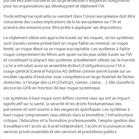
portée extraterritoriale et un large ensemble d’exigences obligatoires
pour les organisations qui développent et déploient l’IA.
Toute entreprise opérante ou vendant dans l’Union européenne doit être
consciente des vastes implications de la loi européenne sur l’IA et
prendre des mesures pour être prête à appliquer ses dispositions.
Le règlement utilise une approche basée sur les risques, où les systèmes
sont classés comme présentant un risque faible ou minimal, un risque
limité, un risque élevé ou un risque inacceptable. Les systèmes à faible
risque comprennent les filtres anti-spam ou les jeux vidéo basés sur l'IA
et constituent la plupart des systèmes actuellement utilisés sur le marché.
La loi a introduit aussi un ensemble distinct d’obligations pour l’IA à
usage général (General Purpose AI) définie comme une IA basée sur un
modèle capable d'exécuter avec compétence un large éventail de tâches
distinctes, à l’image des LLM (ChatGpt, Gemini, Llama, …). Elle classifie là
encore les GPAI en fonction de leur risque systémique.
Les systèmes à haut risque sont définis comme ceux qui ont un impact
significatif sur la santé, la sécurité et les droits fondamentaux des
personnes et sont soumis à des exigences spécifiques. Les systèmes à
haut risque comprennent ceux utilisés dans la biométrie, l’infrastructure
critique, l’éducation et la formation professionnelle, l’emploi-gestion des
travailleurs et l’accès au travail indépendant, l’accès et la jouissance des
services privés essentiels et des services et prestations publics.