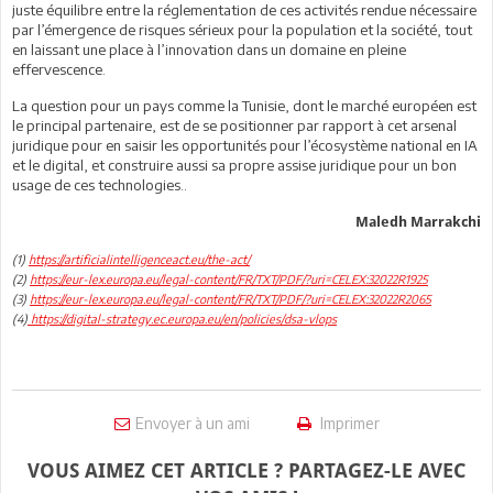
juste équilibre entre la réglementation de ces activités rendue nécessaire
par l’émergence de risques sérieux pour la population et la société, tout
en laissant une place à l’innovation dans un domaine en pleine
effervescence.
La question pour un pays comme la Tunisie, dont le marché européen est
le principal partenaire, est de se positionner par rapport à cet arsenal
juridique pour en saisir les opportunités pour l’écosystème national en IA
et le digital, et construire aussi sa propre assise juridique pour un bon
usage de ces technologies..
Maledh Marrakchi
(1)
https://artificialintelligenceact.eu/the-act/
(2)
https://eur-lex.europa.eu/legal-content/FR/TXT/PDF/?uri=CELEX:32022R1925
(3)
https://eur-lex.europa.eu/legal-content/FR/TXT/PDF/?uri=CELEX:32022R2065
(4)
https://digital-strategy.ec.europa.eu/en/policies/dsa-vlops
Envoyer à un ami
Imprimer
VOUS AIMEZ CET ARTICLE ? PARTAGEZ-LE AVEC