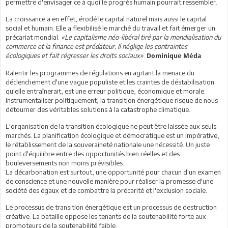
permettre d'envisager ce à quoi le progrès humain pourrait ressembler.
La croissance a en effet, érodé le capital naturel mais aussi le capital
social et humain. Elle a flexibilisé le marché du travail et fait émerger un
précariat mondial.
«Le capitalisme néo-libéral tiré par la mondialisation du
commerce et la finance est prédateur. Il néglige les contraintes
écologiques et fait régresser les droits sociaux»
.
Dominique Méda
Ralentir les programmes de régulations en agitant la menace du
déclenchement d'une vague populiste et les craintes de déstabilisation
qu'elle entraînerait, est une erreur politique, économique et morale.
Instrumentaliser politiquement, la transition énergétique risque de nous
détourner des véritables solutions à la catastrophe climatique.
L'organisation de la transition écologique ne peut être laissée aux seuls
marchés. La planification écologique et démocratique est un impérative,
le rétablissement de la souveraineté nationale une nécessité. Un juste
point d'équilibre entre des opportunités bien réelles et des
bouleversements non moins prévisibles.
La décarbonation est surtout, une opportunité pour chacun d'un examen
de conscience et une nouvelle manière pour réaliser la promesse d'une
société des égaux et de combattre la précarité et l'exclusion sociale.
Le processus de transition énergétique est un processus de destruction
créative. La bataille oppose les tenants de la soutenabilité forte aux
promoteurs de la soutenabilité faible.