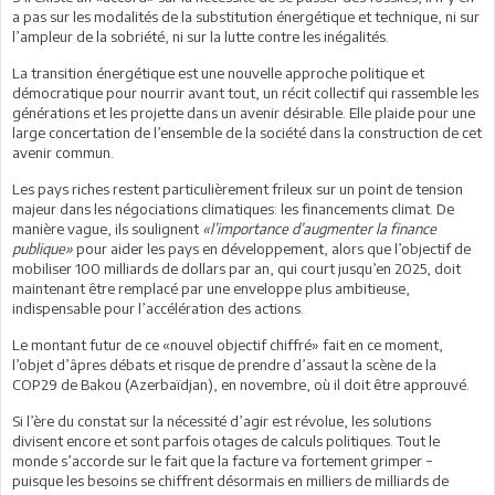
a pas sur les modalités de la substitution énergétique et technique, ni sur
l’ampleur de la sobriété, ni sur la lutte contre les inégalités.
La transition énergétique est une nouvelle approche politique et
démocratique pour nourrir avant tout, un récit collectif qui rassemble les
générations et les projette dans un avenir désirable. Elle plaide pour une
large concertation de l’ensemble de la société dans la construction de cet
avenir commun.
Les pays riches restent particulièrement frileux sur un point de tension
majeur dans les négociations climatiques: les financements climat. De
manière vague, ils soulignent
«l’importance d’augmenter la finance
publique»
pour aider les pays en développement, alors que l’objectif de
mobiliser 100 milliards de dollars par an, qui court jusqu’en 2025, doit
maintenant être remplacé par une enveloppe plus ambitieuse,
indispensable pour l’accélération des actions.
Le montant futur de ce «nouvel objectif chiffré» fait en ce moment,
l’objet d’âpres débats et risque de prendre d’assaut la scène de la
COP29 de Bakou (Azerbaïdjan), en novembre, où il doit être approuvé.
Si l’ère du constat sur la nécessité d’agir est révolue, les solutions
divisent encore et sont parfois otages de calculs politiques. Tout le
monde s’accorde sur le fait que la facture va fortement grimper −
puisque les besoins se chiffrent désormais en milliers de milliards de