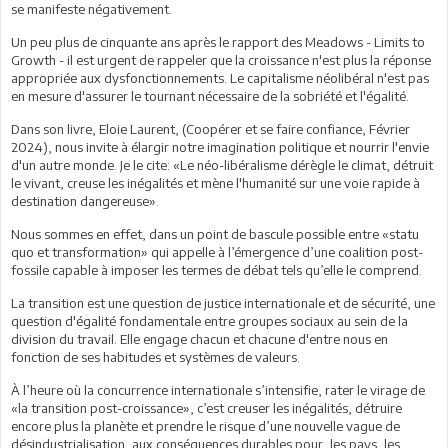
se manifeste négativement.
Un peu plus de cinquante ans après le rapport des Meadows - Limits to
Growth - il est urgent de rappeler que la croissance n'est plus la réponse
appropriée aux dysfonctionnements. Le capitalisme néolibéral n'est pas
en mesure d'assurer le tournant nécessaire de la sobriété et l'égalité.
Dans son livre, Eloie Laurent, (Coopérer et se faire confiance, Février
2024), nous invite à élargir notre imagination politique et nourrir l'envie
d'un autre monde. Je le cite: «Le néo-libéralisme dérègle le climat, détruit
le vivant, creuse les inégalités et mène l'humanité sur une voie rapide à
destination dangereuse».
Nous sommes en effet, dans un point de bascule possible entre «statu
quo et transformation» qui appelle à l’émergence d’une coalition post-
fossile capable à imposer les termes de débat tels qu’elle le comprend.
La transition est une question de justice internationale et de sécurité, une
question d'égalité fondamentale entre groupes sociaux au sein de la
division du travail. Elle engage chacun et chacune d'entre nous en
fonction de ses habitudes et systèmes de valeurs.
À l’heure où la concurrence internationale s’intensifie, rater le virage de
«la transition post-croissance», c’est creuser les inégalités, détruire
encore plus la planète et prendre le risque d’une nouvelle vague de
désindustrialisation, aux conséquences durables pour, les pays, les