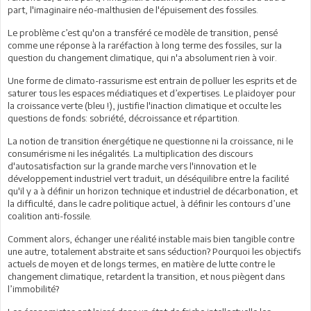
part, l'imaginaire néo-malthusien de l'épuisement des fossiles.
Le problème c’est qu'on a transféré ce modèle de transition, pensé
comme une réponse à la raréfaction à long terme des fossiles, sur la
question du changement climatique, qui n'a absolument rien à voir.
Une forme de climato-rassurisme est entrain de polluer les esprits et de
saturer tous les espaces médiatiques et d’expertises. Le plaidoyer pour
la croissance verte (bleu !), justifie l'inaction climatique et occulte les
questions de fonds: sobriété, décroissance et répartition.
La notion de transition énergétique ne questionne ni la croissance, ni le
consumérisme ni les inégalités. La multiplication des discours
d'autosatisfaction sur la grande marche vers l'innovation et le
développement industriel vert traduit, un déséquilibre entre la facilité
qu'il y a à définir un horizon technique et industriel de décarbonation, et
la difficulté, dans le cadre politique actuel, à définir les contours d’une
coalition anti-fossile.
Comment alors, échanger une réalité instable mais bien tangible contre
une autre, totalement abstraite et sans séduction? Pourquoi les objectifs
actuels de moyen et de longs termes, en matière de lutte contre le
changement climatique, retardent la transition, et nous piègent dans
l’immobilité?