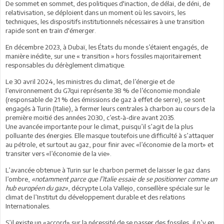
De sommet en sommet, des politiques d'inaction, de délai, de déni, de
relativisation, se déploient dans un moment où les savoirs, les
techniques, les dispositifs institutionnels nécessaires à une transition
rapide sont en train d'émerger.
En décembre 2023, à Dubaï, les États du monde s’étaient engagés, de
manière inédite, sur une « transition » hors fossiles majoritairement
responsables du dérèglement climatique.
Le 30 avril 2024, les ministres du climat, de l’énergie et de
l’environnement du G7qui représente 38 % de l’économie mondiale
(responsable de 21 % des émissions de gaz à effet de serre), se sont
engagés à Turin (Italie), à fermer leurs centrales à charbon au cours de la
première moitié des années 2030, c’est-à-dire avant 2035.
Une avancée importante pour le climat, puisqu’il s’agit de la plus
polluante des énergies. Elle masque toutefois une difficulté à s’attaquer
au pétrole, et surtout au gaz, pour finir avec «l’économie de la mort» et
transiter vers «l’économie de la vie».
L’avancée obtenue à Turin sur le charbon permet de laisser le gaz dans
l’ombre,
«notamment parce que l’Italie essaie de se positionner comme un
hub européen du gaz»
, décrypte Lola Vallejo, conseillère spéciale sur le
climat de l’Institut du développement durable et des relations
Internationales.
S’il existe un «accord» sur la nécessité de se passer des fossiles, il n’y en