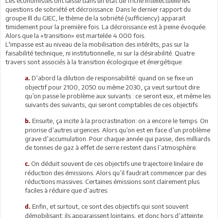
Les économistes ont laissé dans un état de friche intellectuelle les
questions de sobriété et décroissance. Dans le dernier rapport du
groupe Ill du GIEC, le thème de la sobriété (sufficiency) apparait
timidement pour la première fois. La décroissance est à peine évoquée.
Alors que la «transition» est martelée 4 000 fois.
L'impasse est au niveau de la mobilisation des intérêts, pas sur la
faisabilité technique, ni institutionnelle, ni sur la désirabilité. Quatre
travers sont associés à la transition écologique et énergétique:
D’abord la dilution de responsabilité: quand on se fixe un
a.
objectif pour 2100, 2050 ou même 2030, ça veut surtout dire
qu’on passe le problème aux suivants : ce seront eux, et même les
suivants des suivants, qui seront comptables de ces objectifs.
Ensuite, ça incite à la procrastination: on a encore le temps. On
b.
priorise d’autres urgences. Alors qu’on est en face d’un problème
grave d’accumulation. Pour chaque année qui passe, des milliards
de tonnes de gaz à effet de serre restent dans l’atmosphère.
On déduit souvent de ces objectifs une trajectoire linéaire de
c.
réduction des émissions. Alors qu’il faudrait commencer par des
réductions massives. Certaines émissions sont clairement plus
faciles à réduire que d’autres.
Enfin, et surtout, ce sont des objectifs qui sont souvent
d.
démobilisant: ils apparaissent lointains, et donc hors d’atteinte.