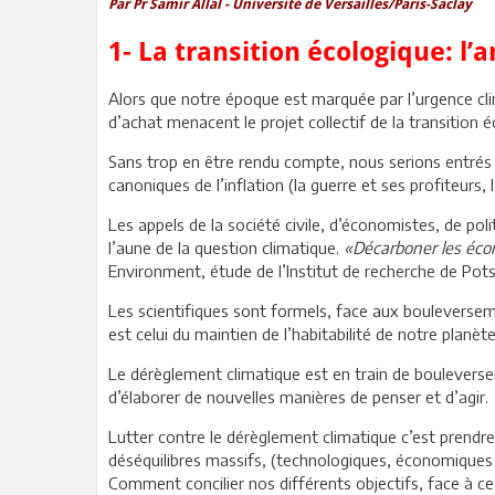
Par Pr Samir Allal - Université de Versailles/Paris-Saclay
1- La transition écologique: l’
Alors que notre époque est marquée par l’urgence climati
d’achat menacent le projet collectif de la transition é
Sans trop en être rendu compte, nous serions entrés 
canoniques de l’inflation (la guerre et ses profiteurs, 
Les appels de la société civile, d’économistes, de po
l’aune de la question climatique.
«Décarboner les écono
Environment, étude de l’Institut de recherche de Pot
Les scientifiques sont formels, face aux bouleversem
est celui du maintien de l’habitabilité de notre plan
Le dérèglement climatique est en train de bouleverser 
d’élaborer de nouvelles manières de penser et d’agir.
Lutter contre le dérèglement climatique c’est prendre 
déséquilibres massifs, (technologiques, économiques et
Comment concilier nos différents objectifs, face à ce