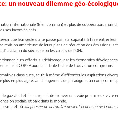
ence: un nouveau dilemme géo-écologiqu
ination internationale (Bien commun) et plus de coopération, mais 
tres ses inconvénients.
ir que leur seule utilité passe par leur capacité à faire entrer leur p
ne révision ambitieuse de leurs plans de réduction des émissions, act
’ici à la fin du siècle, selon les calculs de l’ONU.
ionner leurs efforts au déblocage, par les économies développées, d
dence de la COP29 aura la difficile tâche de trouver un compromis.
natives classiques, seule à même d’affronter les aspirations diverg
plus en plus agité. Un changement de paradigme, un compromis qui
ns de gaz à effet de serre, est de trouver une voie pour mieux vivre
cohésion sociale et paix dans le monde.
mplisme et où
«la pensée de la totalité devient la pensée de la fines