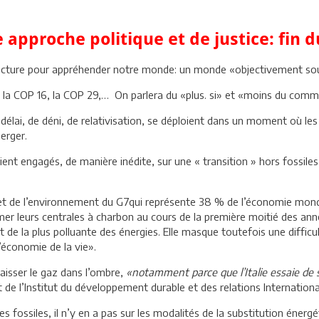
e approche politique et de justice: fin 
de lecture pour appréhender notre monde: un monde «objectivement so
 la COP 16, la COP 29,… On parlera du «plus. si» et «moins du comme
ai, de déni, de relativisation, se déploient dans un moment où les sa
erger.
ent engagés, de manière inédite, sur une « transition » hors fossil
gie et de l’environnement du G7qui représente 38 % de l’économie mon
ermer leurs centrales à charbon au cours de la première moitié des an
t de la plus polluante des énergies. Elle masque toutefois une difficu
l’économie de la vie».
aisser le gaz dans l’ombre,
«notamment parce que l’Italie essaie d
at de l’Institut du développement durable et des relations Internationa
s fossiles, il n’y en a pas sur les modalités de la substitution énergé