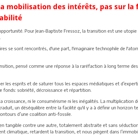
a mobilisation des intérêts, pas sur la 
abilité
opportunité. Pour Jean-Baptiste Fressoz, la transition est une utopi
.
res se sont rencontrés, d'une part, l'imaginaire technophile de l'ato
nsition, pensé comme une réponse à la raréfaction à long terme des 
 les esprits et de saturer tous les espaces médiatiques et d’expertis
de fonds: sobriété, décroissance et répartition.
a croissance, ni le consumérisme ni les inégalités. La multiplication
aduit, un déséquilibre entre la facilité qu'il y a à définir un horizon 
 contours d’une coalition anti-fossile.
en tangible contre une autre, totalement abstraite et sans séductio
t climatique, retardent la transition, et nous piègent dans l’immobi