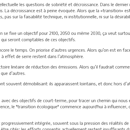
llectuelle les questions de sobriété et décroissance. Dans le dernier 
is. La décroissance est à peine évoquée. Alors que la «transition» es
 pas sur la faisabilité technique, ni institutionnelle, ni sur la désirab
 on se fixe un objectif pour 2100, 2050 ou même 2030, ça veut surtou
 qui seront comptables de ces objectifs.
 encore le temps. On priorise d’autres urgences. Alors qu’on est en 
 à effet de serre restent dans l’atmosphère.
toire linéaire de réduction des émissions. Alors qu’il faudrait comm
 que d’autres.
ont souvent démobilisant: ils apparaissent lointains, et donc hors d’a
re avec des objectifs de court-terme, pour tracer un chemin qui nous
ence, le "transition écologique" commence aujourd'hui à influencer,
progressivement intégrée, souvent sous la pression des réalités de 
re cités; les efforts consentis actuellement restent insuffisants da