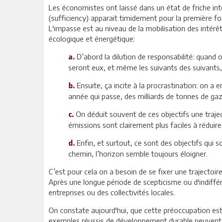
Les économistes ont laissé dans un état de friche inte
(sufficiency) apparait timidement pour la première fo
L'impasse est au niveau de la mobilisation des intérêts,
écologique et énergétique:
D’abord la dilution de responsabilité: quand
a.
seront eux, et même les suivants des suivants,
Ensuite, ça incite à la procrastination: on a
b.
année qui passe, des milliards de tonnes de gaz
On déduit souvent de ces objectifs une trajec
c.
émissions sont clairement plus faciles à réduire
Enfin, et surtout, ce sont des objectifs qui s
d.
chemin, l’horizon semble toujours éloigner.
C’est pour cela on a besoin de se fixer une trajectoi
Après une longue période de scepticisme ou d'indiffér
entreprises ou des collectivités locales.
On constate aujourd'hui, que cette préoccupation est 
exemples réussis de développement durable peuvent êt