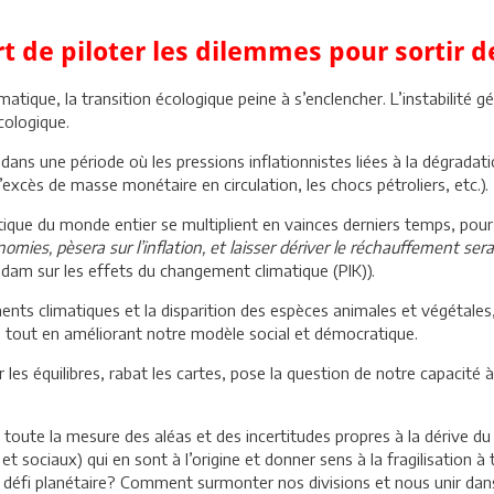
art de piloter les dilemmes pour sortir 
que, la transition écologique peine à s’enclencher. L’instabilité géopo
cologique.
dans une période où les pressions inflationnistes liées à la dégrad
l’excès de masse monétaire en circulation, les chocs pétroliers, etc.).
litique du monde entier se multiplient en vainces derniers temps, pou
mies, pèsera sur l’inflation, et laisser dériver le réchauffement ser
sdam sur les effets du changement climatique (PIK)).
ents climatiques et la disparition des espèces animales et végétale
ète tout en améliorant notre modèle social et démocratique.
les équilibres, rabat les cartes, pose la question de notre capacité à
toute la mesure des aléas et des incertitudes propres à la dérive du c
 sociaux) qui en sont à l’origine et donner sens à la fragilisation à t
 défi planétaire? Comment surmonter nos divisions et nous unir dans 