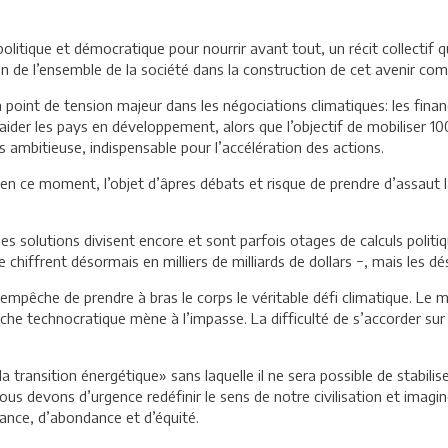
litique et démocratique pour nourrir avant tout, un récit collectif q
tion de l’ensemble de la société dans la construction de cet avenir co
un point de tension majeur dans les négociations climatiques: les fin
ider les pays en développement, alors que l’objectif de mobiliser 100 
 ambitieuse, indispensable pour l’accélération des actions.
t en ce moment, l’objet d’âpres débats et risque de prendre d’assaut
, les solutions divisent encore et sont parfois otages de calculs polit
chiffrent désormais en milliers de milliards de dollars −, mais les dé
empêche de prendre à bras le corps le véritable défi climatique. Le 
oche technocratique mène à l’impasse. La difficulté de s’accorder sur
 transition énergétique» sans laquelle il ne sera possible de stabilis
 devons d’urgence redéfinir le sens de notre civilisation et imagine
sance, d’abondance et d’équité.