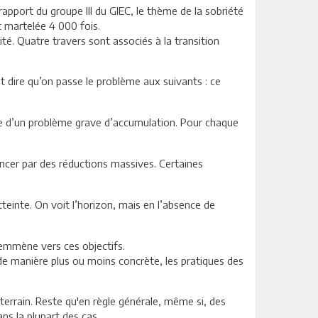
rapport du groupe Ill du GIEC, le thème de la sobriété
t martelée 4 000 fois.
ilité. Quatre travers sont associés à la transition
t dire qu’on passe le problème aux suivants : ce
face d’un problème grave d’accumulation. Pour chaque
encer par des réductions massives. Certaines
tteinte. On voit l’horizon, mais en l’absence de
 emmène vers ces objectifs.
 de manière plus ou moins concrète, les pratiques des
terrain. Reste qu'en règle générale, même si, des
ns la plupart des cas.