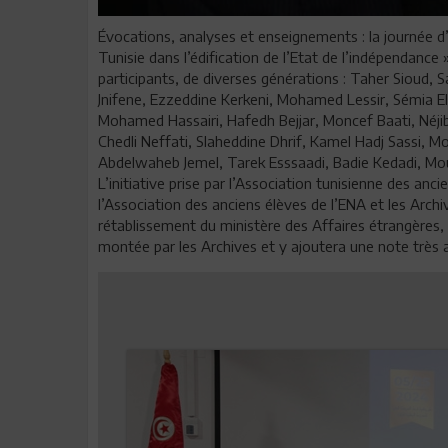
Évocations, analyses et enseignements : la journée d
Tunisie dans l’édification de l’Etat de l’indépendance
participants, de diverses générations : Taher Siou
Jnifene, Ezzeddine Kerkeni, Mohamed Lessir, Sémia Ela
Mohamed Hassairi, Hafedh Bejjar, Moncef Baati, Néjib
Chedli Neffati, Slaheddine Dhrif, Kamel Hadj Sassi, Mo
Abdelwaheb Jemel, Tarek Esssaadi, Badie Kedadi, Mounir
L’initiative prise par l’Association tunisienne des a
l’Association des anciens élèves de l’ENA et les Arch
rétablissement du ministère des Affaires étrangères,
montée par les Archives et y ajoutera une note très 