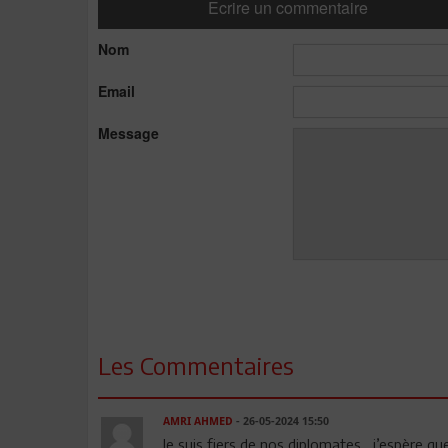
Ecrire un commentaire
Nom
Email
Message
Les Commentaires
AMRI AHMED
- 26-05-2024 15:50
Je suis fiers de nos diplomates , j’espère q