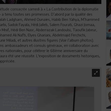
’étude consacrée samedi à « La Contribution de la diplomatie
 » a tenu toutes ses promesses. D’abord par la qualité des
d, Salah Ladgham, Ahmed Ounaïes, Habib Ben Yahya, M’hammed
rbi, Sadok Fayala, Hédi Jalleb, Salem Fourati, Ghazi Jomaa,
 Mnif, Hédi Ben Nasr, Abderrazak Landoulsi, Taoufik Jabeur,
hamed Ali Nafti, Elyes Ghariani, Abdelmajid Ferchichi,
 Miladi, et autres illustres figures (Voir l’album photos).
nciens ambassadeurs et consuls généraux, en collaboration avec
ives nationales, pour célébrer le 68ème anniversaire du
 aura été une réussite. L'exposition de documents historiques,
appréciée.