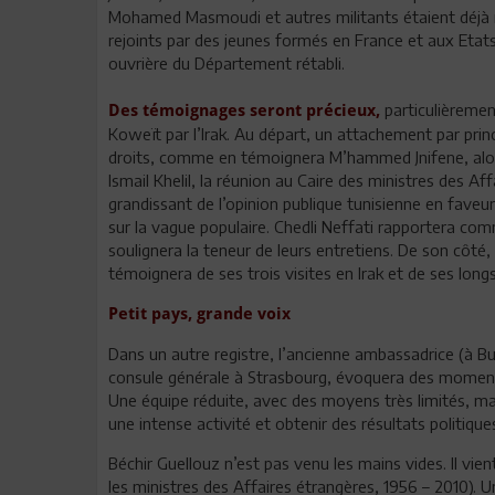
Mohamed Masmoudi et autres militants étaient déjà rô
rejoints par des jeunes formés en France et aux Etats
ouvrière du Département rétabli.
particulièrement
Des témoignages seront précieux,
Koweït par l’Irak. Au départ, un attachement par prin
droits, comme en témoignera M’hammed Jnifene, alors
Ismail Khelil, la réunion au Caire des ministres des Af
grandissant de l’opinion publique tunisienne en faveur
sur la vague populaire. Chedli Neffati rapportera co
soulignera la teneur de leurs entretiens. De son côté
témoignera de ses trois visites en Irak et de ses lon
Petit pays, grande voix
Dans un autre registre, l’ancienne ambassadrice (à Buc
consule générale à Strasbourg, évoquera des moments
Une équipe réduite, avec des moyens très limités, m
une intense activité et obtenir des résultats politique
Béchir Guellouz n’est pas venu les mains vides. Il vie
les ministres des Affaires étrangères, 1956 – 2010).