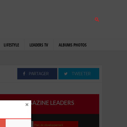
LIFESTYLE
LEADERS TV
ALBUMS PHOTOS
PARTAGER
TWEETER
MAGAZINE LEADERS