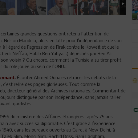
 certaines grandes questions ont retenu l’attention de
ec Nelson Mandela, alors en lutte pour l’indépendance de son
à l’égard de l’agression de l’Irak contre le Koweït et quelle
(Chedli Neffati, Habib Ben Yahya…) dépêchés par Ben Ali
son voisin ? Ou encore, comment la Tunisie a su tirer profit
er du rôle jouée au sein de l’ONU…
Écouter Ahmed Ounaïes retracer les débuts de la
onnant.
, c’est relire des pages glorieuses. Tout comme la
leb, directeur général des Archives nationales. Commentant de
toujours distinguée par son indépendance, sans jamais rallier
avant-gardistes.
 1956 du ministère des Affaires étrangères, après 75 ans
main avec succès sa diplomatie. C’est grâce à l’expérience
s 1940, dans les bureaux ouverts au Caire, à New-Delhi, à
s Taïeb Slim, Mongi Slim, Rachid Driss, Bahi Ladgham,