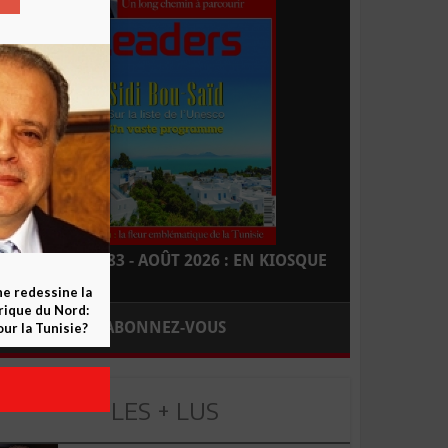
LEADERS N° 183 - AOÛT 2026 : EN KIOSQUE
ne redessine la
frique du Nord:
ABONNEZ-VOUS
ur la Tunisie?
LES + LUS