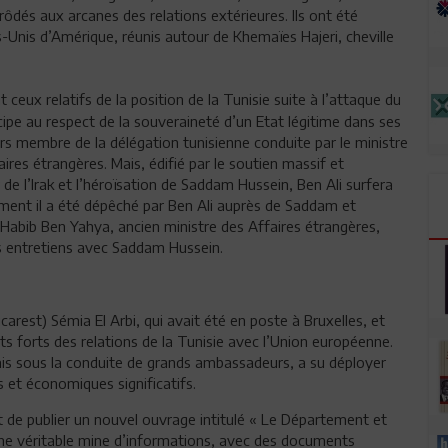
dés aux arcanes des relations extérieures. Ils ont été
-Unis d’Amérique, réunis autour de Khemaïes Hajeri, cheville
 ceux relatifs de la position de la Tunisie suite à l’attaque du
cipe au respect de la souveraineté d’un Etat légitime dans ses
 membre de la délégation tunisienne conduite par le ministre
faires étrangères. Mais, édifié par le soutien massif et
 de l’Irak et l’héroïsation de Saddam Hussein, Ben Ali surfera
mment il a été dépêché par Ben Ali auprès de Saddam et
, Habib Ben Yahya, ancien ministre des Affaires étrangères,
gs entretiens avec Saddam Hussein.
arest) Sémia El Arbi, qui avait été en poste à Bruxelles, et
 forts des relations de la Tunisie avec l’Union européenne.
ais sous la conduite de grands ambassadeurs, a su déployer
s et économiques significatifs.
nt de publier un nouvel ouvrage intitulé « Le Département et
 Une véritable mine d’informations, avec des documents