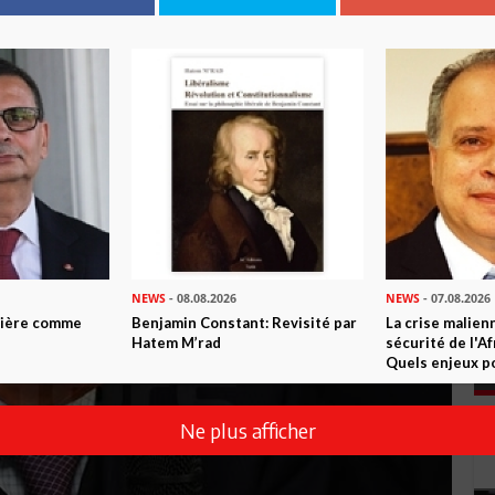
NEWS
- 08.08.2026
NEWS
- 07.08.2026
ntière comme
Benjamin Constant: Revisité par
La crise malien
Hatem M’rad
sécurité de l'A
Quels enjeux po
Ne plus afficher