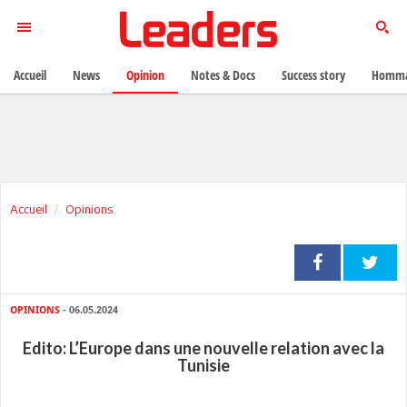
Accueil
News
Opinion
Notes & Docs
Success story
Homma
Accueil
Opinions
OPINIONS
- 06.05.2024
Edito: L’Europe dans une nouvelle relation avec la
Tunisie