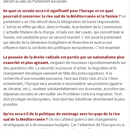
décisif au sein du Parlement européen.
En quoi ce scrutin sera-t-il significatif pour l’Europe et en quoi
Le
pourrait-il concerner la rive sud de la Méditerranée et la Tunisie ?
parlement a un rôle décisif dans la désignation de hauts responsables.
C’est lui en effet qui élira, dans la foulée, le président de la Commission.
L’actuelle titulaire de la charge, Ursula von der Leyen, qui connaît bien la
Tunisie, est candidate pour un second mandat. C’est aussi le parlement
qui décide de la dimension budgétaire et financière et exerce une
influence dans la conduite des politiques européennes. C’est essentiel.
La poussée de la droite radicale est portée par un nationalisme plus
exigeant de nouveaux repositionnements sur
exacerbé et plus agissant,
des questions clés. La sécurité, le pouvoir d’achat, la migration et le
changement climatique viennent en tête des préoccupations. A la
recherche d’une nouvelle puissance, face aux Etats-Unis et à la Chine
notamment, l’Europe sera amenée à reconsidérer ses positions (guerre
en Ukraine, etc.), soutenir substantiellement son économie, accroître ses
dépenses sociales et verrouiller ses frontières contre la migration. Tout
doit protéger les Européens, tout doit leur bénéficier directement le plus
possible.
Qu’en sera-t-il de la politique de voisinage avec les pays de la rive
On ne s’attend guère à des changements
sud de la Méditerranée ?
stratégiques et à de nouveaux budgets. Car l’attention de l’Europe vis-à-