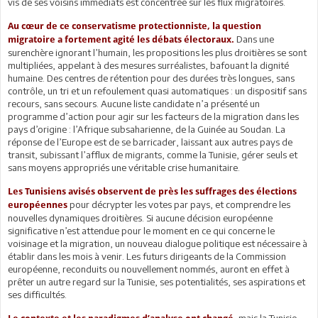
vis de ses voisins immédiats est concentrée sur les flux migratoires.
Au cœur de ce conservatisme protectionniste, la question
Dans une
migratoire a fortement agité les débats électoraux.
surenchère ignorant l’humain, les propositions les plus droitières se sont
multipliées, appelant à des mesures surréalistes, bafouant la dignité
humaine. Des centres de rétention pour des durées très longues, sans
contrôle, un tri et un refoulement quasi automatiques : un dispositif sans
recours, sans secours. Aucune liste candidate n’a présenté un
programme d’action pour agir sur les facteurs de la migration dans les
pays d’origine : l’Afrique subsaharienne, de la Guinée au Soudan. La
réponse de l’Europe est de se barricader, laissant aux autres pays de
transit, subissant l’afflux de migrants, comme la Tunisie, gérer seuls et
sans moyens appropriés une véritable crise humanitaire.
Les Tunisiens avisés observent de près les suffrages des élections
pour décrypter les votes par pays, et comprendre les
européennes
nouvelles dynamiques droitières. Si aucune décision européenne
significative n’est attendue pour le moment en ce qui concerne le
voisinage et la migration, un nouveau dialogue politique est nécessaire à
établir dans les mois à venir. Les futurs dirigeants de la Commission
européenne, reconduits ou nouvellement nommés, auront en effet à
prêter un autre regard sur la Tunisie, ses potentialités, ses aspirations et
ses difficultés.
mais la Tunisie,