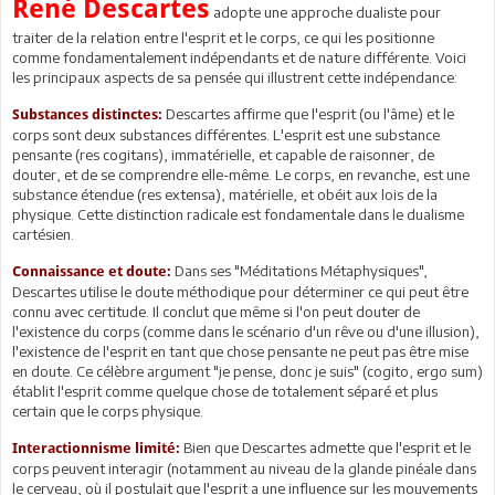
René Descartes
adopte une approche dualiste pour
traiter de la relation entre l'esprit et le corps, ce qui les positionne
comme fondamentalement indépendants et de nature différente. Voici
les principaux aspects de sa pensée qui illustrent cette indépendance:
Descartes affirme que l'esprit (ou l'âme) et le
Substances distinctes:
corps sont deux substances différentes. L'esprit est une substance
pensante (res cogitans), immatérielle, et capable de raisonner, de
douter, et de se comprendre elle-même. Le corps, en revanche, est une
substance étendue (res extensa), matérielle, et obéit aux lois de la
physique. Cette distinction radicale est fondamentale dans le dualisme
cartésien.
Dans ses "Méditations Métaphysiques",
Connaissance et doute:
Descartes utilise le doute méthodique pour déterminer ce qui peut être
connu avec certitude. Il conclut que même si l'on peut douter de
l'existence du corps (comme dans le scénario d'un rêve ou d'une illusion),
l'existence de l'esprit en tant que chose pensante ne peut pas être mise
en doute. Ce célèbre argument "je pense, donc je suis" (cogito, ergo sum)
établit l'esprit comme quelque chose de totalement séparé et plus
certain que le corps physique.
Bien que Descartes admette que l'esprit et le
Interactionnisme limité:
corps peuvent interagir (notamment au niveau de la glande pinéale dans
le cerveau, où il postulait que l'esprit a une influence sur les mouvements