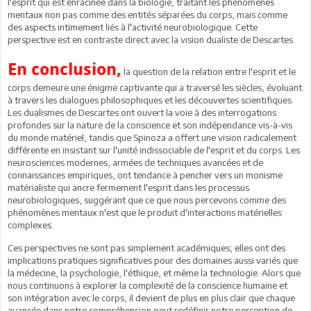
l'esprit qui est enracinée dans la biologie, traitant les phénomènes
mentaux non pas comme des entités séparées du corps, mais comme
des aspects intimement liés à l'activité neurobiologique. Cette
perspective est en contraste direct avec la vision dualiste de Descartes.
En conclusion,
la question de la relation entre l'esprit et le
corps demeure une énigme captivante qui a traversé les siècles, évoluant
à travers les dialogues philosophiques et les découvertes scientifiques.
Les dualismes de Descartes ont ouvert la voie à des interrogations
profondes sur la nature de la conscience et son indépendance vis-à-vis
du monde matériel, tandis que Spinoza a offert une vision radicalement
différente en insistant sur l'unité indissociable de l'esprit et du corps. Les
neurosciences modernes, armées de techniques avancées et de
connaissances empiriques, ont tendance à pencher vers un monisme
matérialiste qui ancre fermement l'esprit dans les processus
neurobiologiques, suggérant que ce que nous percevons comme des
phénomènes mentaux n'est que le produit d'interactions matérielles
complexes.
Ces perspectives ne sont pas simplement académiques; elles ont des
implications pratiques significatives pour des domaines aussi variés que
la médecine, la psychologie, l'éthique, et même la technologie. Alors que
nous continuons à explorer la complexité de la conscience humaine et
son intégration avec le corps, il devient de plus en plus clair que chaque
avancée dans notre compréhension peut redéfinir notre perception de